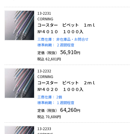
13-2231
CORNING
コースター ピペット １ｍｌ
№４０１０ １０００入
三商在庫：
非在庫品・お問合せ
標準納期：
２週間程度
56,910
定価（税抜）
円
税込
62,601
円
13-2232
CORNING
コースター ピペット ２ｍｌ
№４０２０ １０００入
三商在庫：
2個
標準納期：
１週間程度
64,260
定価（税抜）
円
税込
70,686
円
13-2233