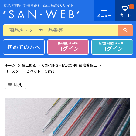
0
一般会員様/SAN-MALL
販売店会員様/SAN-NET
初めての方へ
ログイン
ログイン
ホーム
商品検索
CORNING・FALCON組織培養製品
コースター ピペット ５ｍｌ
印刷