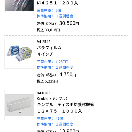
№４２５１ ２００入
三商在庫：
2個
標準納期：
１週間程度
30,560
定価（税抜）
円
税込
33,616
円
94-2542
パラフィルム
４インチ
三商在庫：
4,287個
標準納期：
１週間程度
4,750
定価（税抜）
円
税込
5,225
円
84-0283
Kimble（キンブル）
キンブル ディスポ培養試験管
１２×７５ １０００入
三商在庫：
47個
標準納期：
１週間程度
13,900
定価（税抜）
円