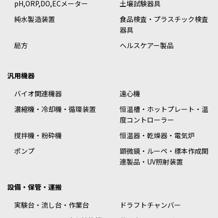
pH,ORP,DO,ECメーター
土壌試験器具
純水製造装置
食品検査・プラスチック検査
器具
局方
ヘルスケアー製品
汎用機器
バイオ関連機器
遠心機
濃縮機・冷却機・循環装置
恒温槽・ホットプレート・温
度コントローラー
撹拌機・粉砕機
恒温器・乾燥器・電気炉
ポンプ
顕微鏡・ルーペ・標本作成関
連製品・UV照射装置
設備・保管・運搬
実験台・流し台・作業台
ドラフトチャンバー