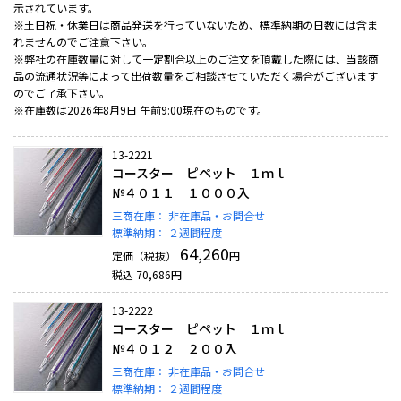
示されています。
※土日祝・休業日は商品発送を行っていないため、標準納期の日数には含ま
れませんのでご注意下さい。
※弊社の在庫数量に対して一定割合以上のご注文を頂戴した際には、当該商
品の流通状況等によって出荷数量をご相談させていただく場合がございます
のでご了承下さい。
※在庫数は2026年8月9日 午前9:00現在のものです。
13-2221
コースター ピペット １ｍｌ
№４０１１ １０００入
三商在庫：
非在庫品・お問合せ
標準納期：
２週間程度
64,260
定価（税抜）
円
税込
70,686
円
13-2222
コースター ピペット １ｍｌ
№４０１２ ２００入
三商在庫：
非在庫品・お問合せ
標準納期：
２週間程度