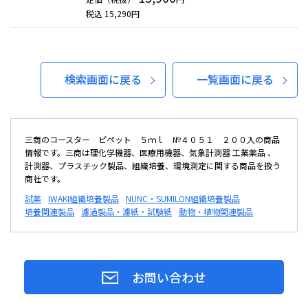
税込
15,290
円
検索画面に戻る
一覧画面に戻る
三商のコースター ピペット ５ｍｌ №４０５１ ２００入の商品
情報です。三商は理化学機器、医療用機器、気象計測器 工業薬品 、
計測器、プラスチック製品、組織培養、環境測定に関する商品を扱う
商社です。
試薬
IWAKI組織培養製品
NUNC・SUMILON組織培養製品
培養関連製品
濾過製品・濾紙・試験紙
動物・植物関連製品
お問い合わせ