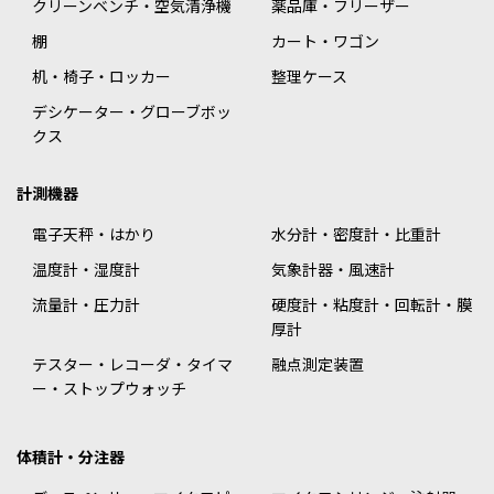
クリーンベンチ・空気清浄機
薬品庫・フリーザー
棚
カート・ワゴン
机・椅子・ロッカー
整理ケース
デシケーター・グローブボッ
クス
計測機器
電子天秤・はかり
水分計・密度計・比重計
温度計・湿度計
気象計器・風速計
流量計・圧力計
硬度計・粘度計・回転計・膜
厚計
テスター・レコーダ・タイマ
融点測定装置
ー・ストップウォッチ
体積計・分注器