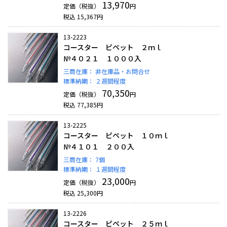
13,970
定価（税抜）
円
税込
15,367
円
13-2223
コースター ピペット ２ｍｌ
№４０２１ １０００入
三商在庫：
非在庫品・お問合せ
標準納期：
２週間程度
70,350
定価（税抜）
円
税込
77,385
円
13-2225
コースター ピペット １０ｍｌ
№４１０１ ２００入
三商在庫：
7個
標準納期：
１週間程度
23,000
定価（税抜）
円
税込
25,300
円
13-2226
コースター ピペット ２５ｍｌ