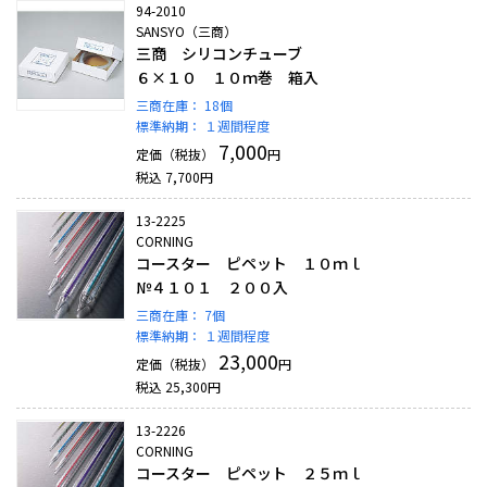
94-2010
SANSYO（三商）
三商 シリコンチューブ
６×１０ １０ｍ巻 箱入
三商在庫：
18個
標準納期：
１週間程度
7,000
定価（税抜）
円
税込
7,700
円
13-2225
CORNING
コースター ピペット １０ｍｌ
№４１０１ ２００入
三商在庫：
7個
標準納期：
１週間程度
23,000
定価（税抜）
円
税込
25,300
円
13-2226
CORNING
コースター ピペット ２５ｍｌ