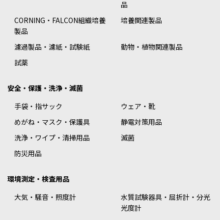
品
CORNING・FALCON組織培養
培養関連製品
製品
濾過製品・濾紙・試験紙
動物・植物関連製品
試薬
安全・保護・洗浄・滅菌
手袋・指サック
ウェア・靴
めがね・マスク・保護具
静電対策用品
洗浄・ワイプ・清掃用品
滅菌
防災用品
環境測定・検査用品
大気・騒音・照度計
水質試験器具・屈折計・分光
光度計