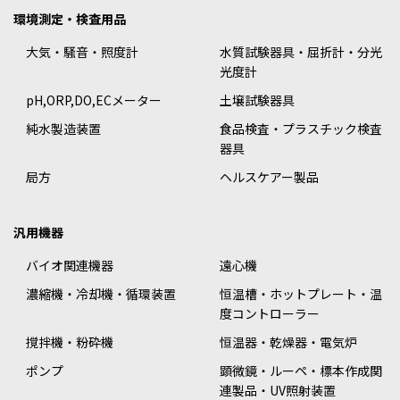
環境測定・検査用品
大気・騒音・照度計
水質試験器具・屈折計・分光
光度計
pH,ORP,DO,ECメーター
土壌試験器具
純水製造装置
食品検査・プラスチック検査
器具
局方
ヘルスケアー製品
汎用機器
バイオ関連機器
遠心機
濃縮機・冷却機・循環装置
恒温槽・ホットプレート・温
度コントローラー
撹拌機・粉砕機
恒温器・乾燥器・電気炉
ポンプ
顕微鏡・ルーペ・標本作成関
連製品・UV照射装置