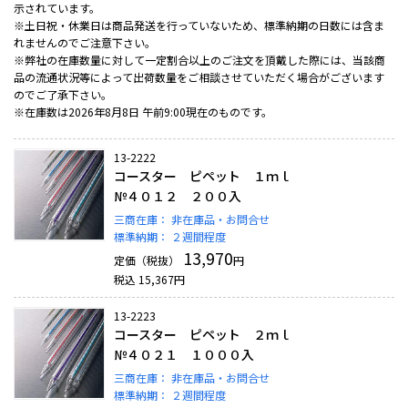
示されています。
※土日祝・休業日は商品発送を行っていないため、標準納期の日数には含ま
れませんのでご注意下さい。
※弊社の在庫数量に対して一定割合以上のご注文を頂戴した際には、当該商
品の流通状況等によって出荷数量をご相談させていただく場合がございます
のでご了承下さい。
※在庫数は2026年8月8日 午前9:00現在のものです。
13-2222
コースター ピペット １ｍｌ
№４０１２ ２００入
三商在庫：
非在庫品・お問合せ
標準納期：
２週間程度
13,970
定価（税抜）
円
税込
15,367
円
13-2223
コースター ピペット ２ｍｌ
№４０２１ １０００入
三商在庫：
非在庫品・お問合せ
標準納期：
２週間程度