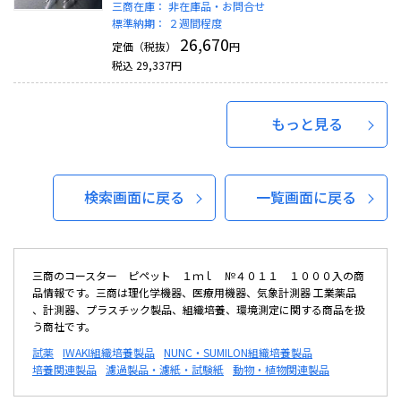
三商在庫：
非在庫品・お問合せ
標準納期：
２週間程度
26,670
定価（税抜）
円
税込
29,337
円
もっと見る
検索画面に戻る
一覧画面に戻る
三商のコースター ピペット １ｍｌ №４０１１ １０００入の商
品情報です。三商は理化学機器、医療用機器、気象計測器 工業薬品
、計測器、プラスチック製品、組織培養、環境測定に関する商品を扱
う商社です。
試薬
IWAKI組織培養製品
NUNC・SUMILON組織培養製品
培養関連製品
濾過製品・濾紙・試験紙
動物・植物関連製品