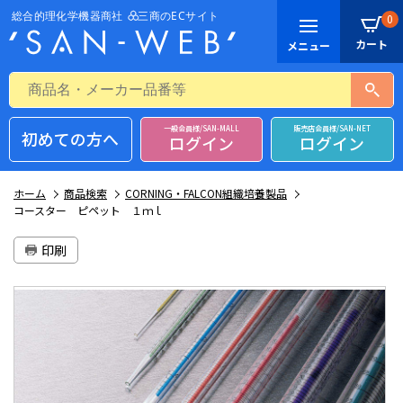
0
一般会員様/SAN-MALL
販売店会員様/SAN-NET
初めての方へ
ログイン
ログイン
ホーム
商品検索
CORNING・FALCON組織培養製品
コースター ピペット １ｍｌ
印刷