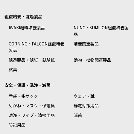
組織培養・濾過製品
IWAKI組織培養製品
NUNC・SUMILON組織培養製
品
CORNING・FALCON組織培養
培養関連製品
製品
濾過製品・濾紙・試験紙
動物・植物関連製品
試薬
安全・保護・洗浄・滅菌
手袋・指サック
ウェア・靴
めがね・マスク・保護具
静電対策用品
洗浄・ワイプ・清掃用品
滅菌
防災用品