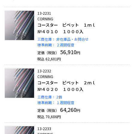
13-2231
CORNING
コースター ピペット １ｍｌ
№４０１０ １０００入
三商在庫：
非在庫品・お問合せ
標準納期：
２週間程度
56,910
定価（税抜）
円
税込
62,601
円
13-2232
CORNING
コースター ピペット ２ｍｌ
№４０２０ １０００入
三商在庫：
2個
標準納期：
１週間程度
64,260
定価（税抜）
円
税込
70,686
円
13-2233