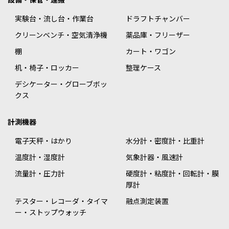
実験台・流し台・作業台
ドラフトチャンバー
クリーンベンチ・空気清浄機
薬品庫・フリーザー
棚
カート・ワゴン
机・椅子・ロッカー
整理ケース
デシケーター・グローブボッ
クス
計測機器
電子天秤・はかり
水分計・密度計・比重計
温度計・湿度計
気象計器・風速計
流量計・圧力計
硬度計・粘度計・回転計・膜
厚計
テスター・レコーダ・タイマ
融点測定装置
ー・ストップウォッチ