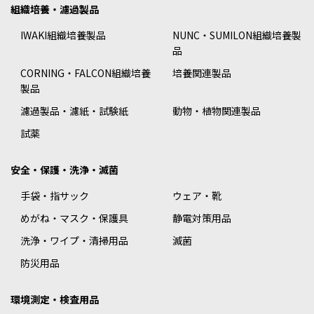
組織培養・濾過製品
IWAKI組織培養製品
NUNC・SUMILON組織培養製
品
CORNING・FALCON組織培養
培養関連製品
製品
濾過製品・濾紙・試験紙
動物・植物関連製品
試薬
安全・保護・洗浄・滅菌
手袋・指サック
ウェア・靴
めがね・マスク・保護具
静電対策用品
洗浄・ワイプ・清掃用品
滅菌
防災用品
環境測定・検査用品