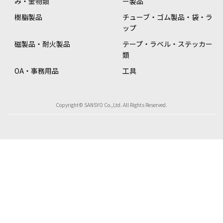
み・金物類
ー製品
樹脂製品
チューブ・ゴム製品・袋・ラ
ップ
磁製品・耐火製品
テープ・ラベル・ステッカー
類
OA・事務用品
工具
Copyright© SANSYO Co.,Ltd. All Rights Reserved.