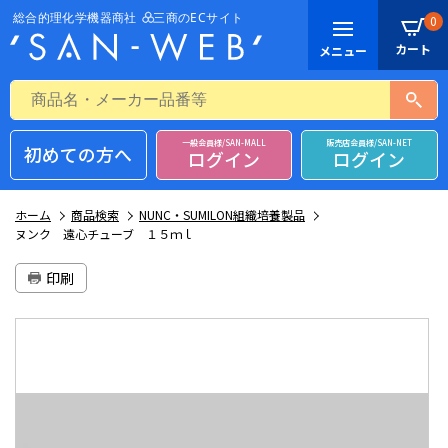
0
一般会員様/SAN-MALL
販売店会員様/SAN-NET
初めての方へ
ログイン
ログイン
ホーム
商品検索
NUNC・SUMILON組織培養製品
ヌンク 遠心チューブ １５ｍｌ
印刷