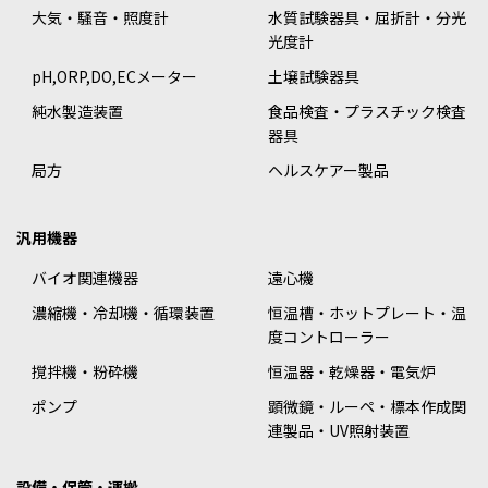
大気・騒音・照度計
水質試験器具・屈折計・分光
光度計
pH,ORP,DO,ECメーター
土壌試験器具
純水製造装置
食品検査・プラスチック検査
器具
局方
ヘルスケアー製品
汎用機器
バイオ関連機器
遠心機
濃縮機・冷却機・循環装置
恒温槽・ホットプレート・温
度コントローラー
撹拌機・粉砕機
恒温器・乾燥器・電気炉
ポンプ
顕微鏡・ルーペ・標本作成関
連製品・UV照射装置
設備・保管・運搬