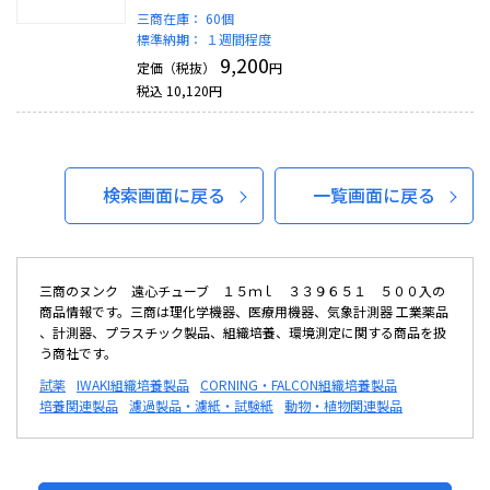
三商在庫：
60個
標準納期：
１週間程度
9,200
定価（税抜）
円
税込
10,120
円
検索画面に戻る
一覧画面に戻る
三商のヌンク 遠心チューブ １５ｍｌ ３３９６５１ ５００入の
商品情報です。三商は理化学機器、医療用機器、気象計測器 工業薬品
、計測器、プラスチック製品、組織培養、環境測定に関する商品を扱
う商社です。
試薬
IWAKI組織培養製品
CORNING・FALCON組織培養製品
培養関連製品
濾過製品・濾紙・試験紙
動物・植物関連製品