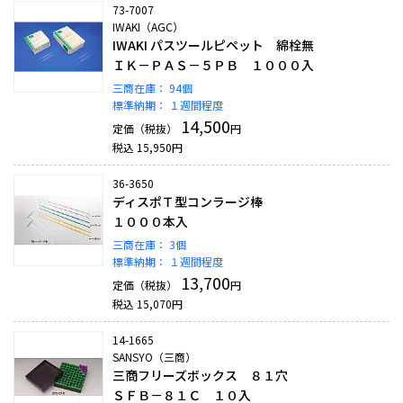
73-7007
IWAKI（AGC）
IWAKI パスツールピペット 綿栓無
ＩＫ－ＰＡＳ－５ＰＢ １０００入
三商在庫：
94個
標準納期：
１週間程度
14,500
定価（税抜）
円
税込
15,950
円
36-3650
ディスポＴ型コンラージ棒
１０００本入
三商在庫：
3個
標準納期：
１週間程度
13,700
定価（税抜）
円
税込
15,070
円
14-1665
SANSYO（三商）
三商フリーズボックス ８１穴
ＳＦＢ－８１Ｃ １０入