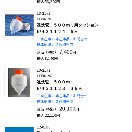
税込
53,240
円
13-2172
CORNING
遠沈管 ５００ｍｌ用クッション
№４３１１２４ ６入
三商在庫：
非在庫品・お問合せ
標準納期：
２週間程度
7,400
定価（税抜）
円
税込
8,140
円
13-2171
CORNING
遠沈管 ５００ｍｌ
№４３１１２３ ３６入
三商在庫：
非在庫品・お問合せ
標準納期：
２週間程度
20,100
定価（税抜）
円
税込
22,110
円
12-0106