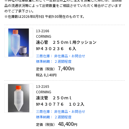
品の流通状況等によって出荷数量をご相談させていただく場合がございます
のでご了承下さい。
※在庫数は2026年8月9日 午前9:00現在のものです。
13-2166
CORNING
遠心管 ２５０ｍｌ用クッション
№４３０２３６ ６入
三商在庫：
非在庫品・お問合せ
標準納期：
２週間程度
7,400
定価（税抜）
円
税込
8,140
円
13-2165
CORNING
遠沈管 ２５０ｍｌ
№４３０７７６ １０２入
三商在庫：
非在庫品・お問合せ
標準納期：
２週間程度
48,400
定価（税抜）
円