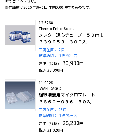
のでご了承下さい。
※在庫数は2026年8月9日 午前9:00現在のものです。
12-6268
Thermo Fisher Scient
ヌンク 遠心チューブ ５０ｍｌ
３３９６５３ ３００入
三商在庫：
2個
標準納期：
１週間程度
30,900
定価（税抜）
円
税込
33,990
円
11-0025
IWAKI（AGC）
組織培養用マイクロプレート
３８６０－０９６ ５０入
三商在庫：
26個
標準納期：
１週間程度
28,200
定価（税抜）
円
税込
31,020
円