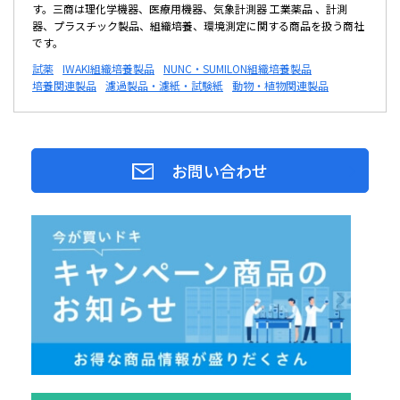
す。三商は理化学機器、医療用機器、気象計測器 工業薬品 、計測
器、プラスチック製品、組織培養、環境測定に関する商品を扱う商社
です。
試薬
IWAKI組織培養製品
NUNC・SUMILON組織培養製品
培養関連製品
濾過製品・濾紙・試験紙
動物・植物関連製品
お問い合わせ