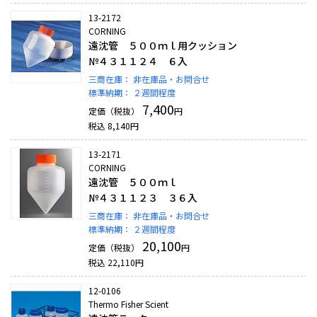
13-2172
CORNING
遠沈管 ５００ｍｌ用クッション
№４３１１２４ ６入
三商在庫：
非在庫品・お問合せ
標準納期：
２週間程度
7,400
定価（税抜）
円
税込
8,140
円
13-2171
CORNING
遠沈管 ５００ｍｌ
№４３１１２３ ３６入
三商在庫：
非在庫品・お問合せ
標準納期：
２週間程度
20,100
定価（税抜）
円
税込
22,110
円
12-0106
Thermo Fisher Scient