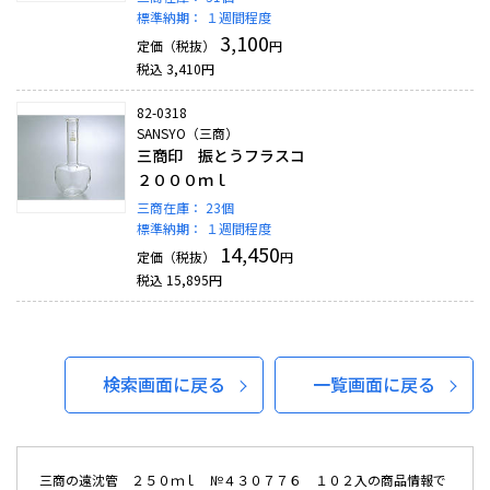
標準納期：
１週間程度
3,100
定価（税抜）
円
税込
3,410
円
82-0318
SANSYO（三商）
三商印 振とうフラスコ
２０００ｍｌ
三商在庫：
23個
標準納期：
１週間程度
14,450
定価（税抜）
円
税込
15,895
円
検索画面に戻る
一覧画面に戻る
三商の遠沈管 ２５０ｍｌ №４３０７７６ １０２入の商品情報で