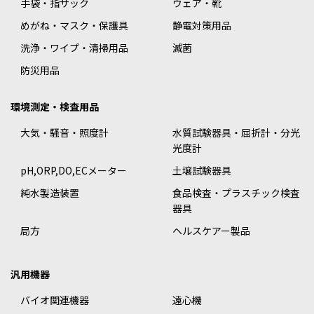
手袋・指サック
ウェア・靴
めがね・マスク・保護具
静電対策用品
洗浄・ワイプ・清掃用品
滅菌
防災用品
環境測定・検査用品
大気・騒音・照度計
水質試験器具・屈折計・分光
光度計
pH,ORP,DO,ECメーター
土壌試験器具
純水製造装置
食品検査・プラスチック検査
器具
局方
ヘルスケアー製品
汎用機器
バイオ関連機器
遠心機