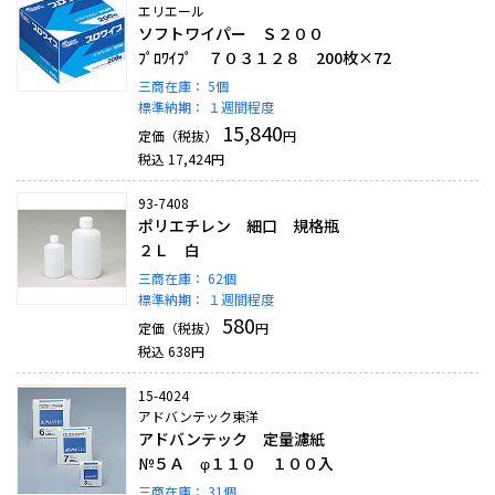
エリエール
ソフトワイパー Ｓ２００
ﾌﾟﾛﾜｲﾌﾟ ７０３１２８ 200枚×72
三商在庫：
5個
標準納期：
１週間程度
15,840
定価（税抜）
円
税込
17,424
円
93-7408
ポリエチレン 細口 規格瓶
２Ｌ 白
三商在庫：
62個
標準納期：
１週間程度
580
定価（税抜）
円
税込
638
円
15-4024
アドバンテック東洋
アドバンテック 定量濾紙
№５Ａ φ１１０ １００入
三商在庫：
31個