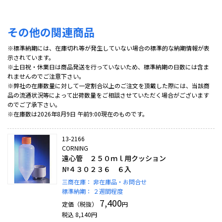
その他の関連商品
※標準納期には、在庫切れ等が発生していない場合の標準的な納期情報が表
示されています。
※土日祝・休業日は商品発送を行っていないため、標準納期の日数には含ま
れませんのでご注意下さい。
※弊社の在庫数量に対して一定割合以上のご注文を頂戴した際には、当該商
品の流通状況等によって出荷数量をご相談させていただく場合がございます
のでご了承下さい。
※在庫数は2026年8月9日 午前9:00現在のものです。
13-2166
CORNING
遠心管 ２５０ｍｌ用クッション
№４３０２３６ ６入
三商在庫：
非在庫品・お問合せ
標準納期：
２週間程度
7,400
定価（税抜）
円
税込
8,140
円