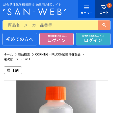
0
一般会員様/SAN-MALL
販売店会員様/SAN-NET
初めての方へ
ログイン
ログイン
ホーム
商品検索
CORNING・FALCON組織培養製品
遠沈管 ２５０ｍｌ
印刷