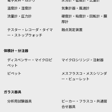
電子天秤・はかり
水分計・密度計・比重計
温度計・湿度計
気象計器・風速計
流量計・圧力計
硬度計・粘度計・回転計・膜
厚計
テスター・レコーダ・タイマ
融点測定装置
ー・ストップウォッチ
体積計・分注器
ディスペンサー・マイクロピ
マイクロシリンジ・注射器
ペット
ピペット
メスフラスコ・メスシリンダ
ー・ビューレット
ガラス器具
分析用試験器具
ビーカー・フラスコ・共通摺
合せ器具