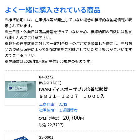
よく一緒に購入されている商品
※標準納期には、在庫切れ等が発生していない場合の標準的な納期情報が表
示されています。
※土日祝・休業日は商品発送を行っていないため、標準納期の日数には含ま
れませんのでご注意下さい。
※弊社の在庫数量に対して一定割合以上のご注文を頂戴した際には、当該商
品の流通状況等によって出荷数量をご相談させていただく場合がございます
のでご了承下さい。
※在庫数は2026年8月9日 午前9:00現在のものです。
84-0272
IWAKI（AGC）
IWAKIディスポーザブル培養試験管
９８３１－１２０７ １０００入
三商在庫：
31個
標準納期：
１週間程度
20,700
定価（税抜）
円
税込
22,770
円
25-0901