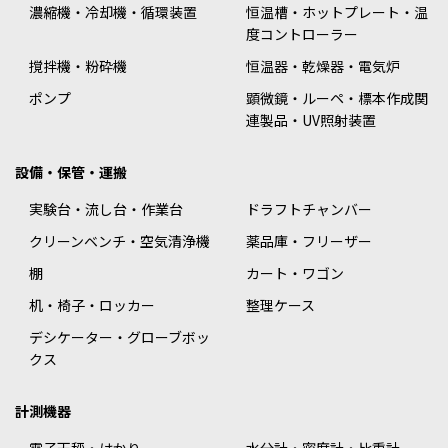
濃縮機・冷却機・循環装置
恒温槽・ホットプレート・温
度コントローラー
撹拌機・粉砕機
恒温器・乾燥器・電気炉
ポンプ
顕微鏡・ルーペ・標本作成関
連製品・UV照射装置
設備・保管・運搬
実験台・流し台・作業台
ドラフトチャンバー
クリーンベンチ・空気清浄機
薬品庫・フリーザー
棚
カート・ワゴン
机・椅子・ロッカー
整理ケース
デシケーター・グローブボッ
クス
計測機器