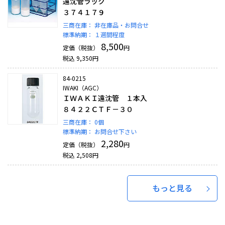
遠沈管ラック
３７４１７９
三商在庫：
非在庫品・お問合せ
標準納期：
１週間程度
8,500
定価（税抜）
円
税込
9,350
円
84-0215
IWAKI（AGC）
ＩＷＡＫＩ遠沈管 １本入
８４２２ＣＴＦ－３０
三商在庫：
0個
標準納期：
お問合せ下さい
2,280
定価（税抜）
円
税込
2,508
円
もっと見る