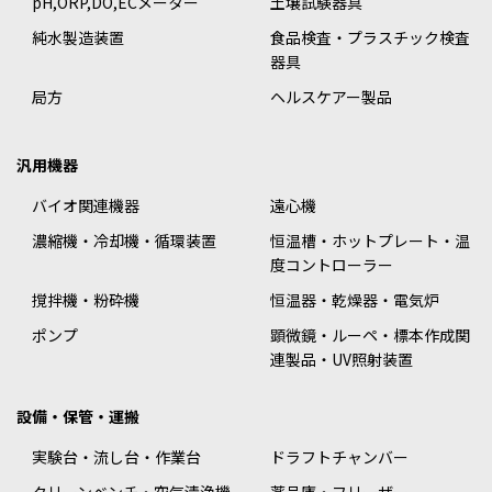
pH,ORP,DO,ECメーター
土壌試験器具
純水製造装置
食品検査・プラスチック検査
器具
局方
ヘルスケアー製品
汎用機器
バイオ関連機器
遠心機
濃縮機・冷却機・循環装置
恒温槽・ホットプレート・温
度コントローラー
撹拌機・粉砕機
恒温器・乾燥器・電気炉
ポンプ
顕微鏡・ルーペ・標本作成関
連製品・UV照射装置
設備・保管・運搬
実験台・流し台・作業台
ドラフトチャンバー