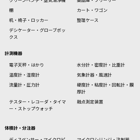
クリーンベンチ・空気清浄機
薬品庫・フリーザー
棚
カート・ワゴン
机・椅子・ロッカー
整理ケース
デシケーター・グローブボッ
クス
計測機器
電子天秤・はかり
水分計・密度計・比重計
温度計・湿度計
気象計器・風速計
流量計・圧力計
硬度計・粘度計・回転計・膜
厚計
テスター・レコーダ・タイマ
融点測定装置
ー・ストップウォッチ
体積計・分注器
ディスペンサー・マイクロピ
マイクロシリンジ・注射器