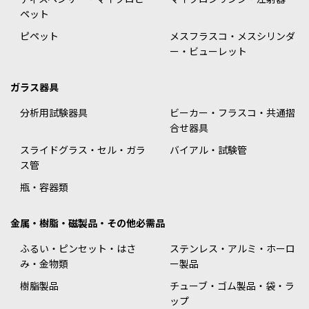
ペット
ピペット
メスフラスコ・メスシリンダ
ー・ビューレット
ガラス器具
分析用試験器具
ビーカー・フラスコ・共通摺
合せ器具
スライドグラス・セル・ガラ
バイアル・試験管
ス管
瓶・容器類
金属・樹脂・磁製品・その他必需品
ふるい・ピンセット・はさ
ステンレス・アルミ・ホーロ
み・金物類
ー製品
樹脂製品
チューブ・ゴム製品・袋・ラ
ップ