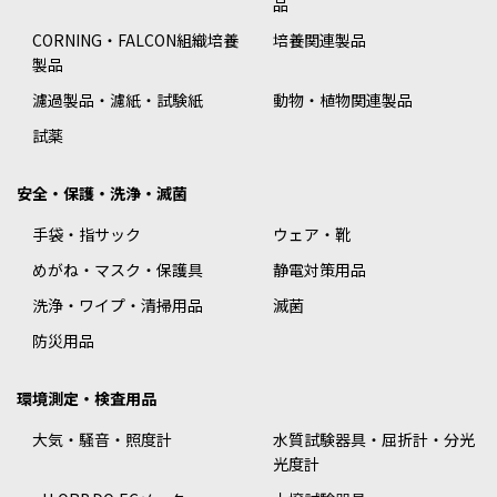
品
CORNING・FALCON組織培養
培養関連製品
製品
濾過製品・濾紙・試験紙
動物・植物関連製品
試薬
安全・保護・洗浄・滅菌
手袋・指サック
ウェア・靴
めがね・マスク・保護具
静電対策用品
洗浄・ワイプ・清掃用品
滅菌
防災用品
環境測定・検査用品
大気・騒音・照度計
水質試験器具・屈折計・分光
光度計