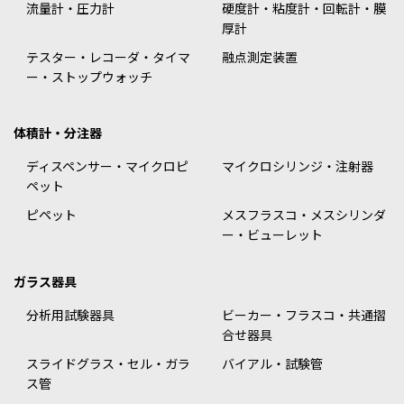
流量計・圧力計
硬度計・粘度計・回転計・膜
厚計
テスター・レコーダ・タイマ
融点測定装置
ー・ストップウォッチ
体積計・分注器
ディスペンサー・マイクロピ
マイクロシリンジ・注射器
ペット
ピペット
メスフラスコ・メスシリンダ
ー・ビューレット
ガラス器具
分析用試験器具
ビーカー・フラスコ・共通摺
合せ器具
スライドグラス・セル・ガラ
バイアル・試験管
ス管