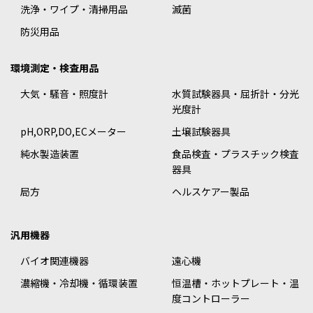
洗浄・ワイプ・清掃用品
滅菌
防災用品
環境測定・検査用品
大気・騒音・照度計
水質試験器具・屈折計・分光
光度計
pH,ORP,DO,ECメーター
土壌試験器具
純水製造装置
食品検査・プラスチック検査
器具
局方
ヘルスケアー製品
汎用機器
バイオ関連機器
遠心機
濃縮機・冷却機・循環装置
恒温槽・ホットプレート・温
度コントローラー