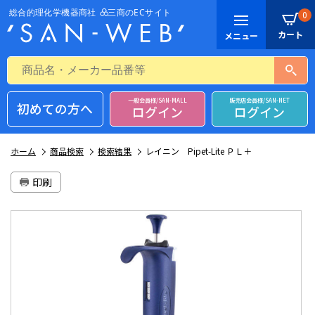
0
一般会員様/SAN-MALL
販売店会員様/SAN-NET
初めての方へ
ログイン
ログイン
ホーム
商品検索
検索結果
レイニン Pipet-Lite ＰＬ＋
印刷