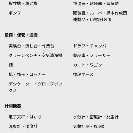
撹拌機・粉砕機
恒温器・乾燥器・電気炉
ポンプ
顕微鏡・ルーペ・標本作成関
連製品・UV照射装置
設備・保管・運搬
実験台・流し台・作業台
ドラフトチャンバー
クリーンベンチ・空気清浄機
薬品庫・フリーザー
棚
カート・ワゴン
机・椅子・ロッカー
整理ケース
デシケーター・グローブボッ
クス
計測機器
電子天秤・はかり
水分計・密度計・比重計
温度計・湿度計
気象計器・風速計