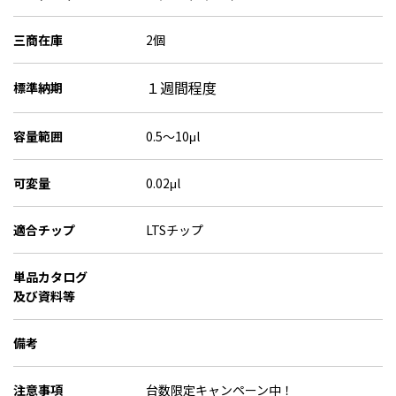
三商在庫
2個
１週間程度
標準納期
容量範囲
0.5～10μl
可変量
0.02μl
適合チップ
LTSチップ
単品カタログ
及び資料等
備考
注意事項
台数限定キャンペーン中！