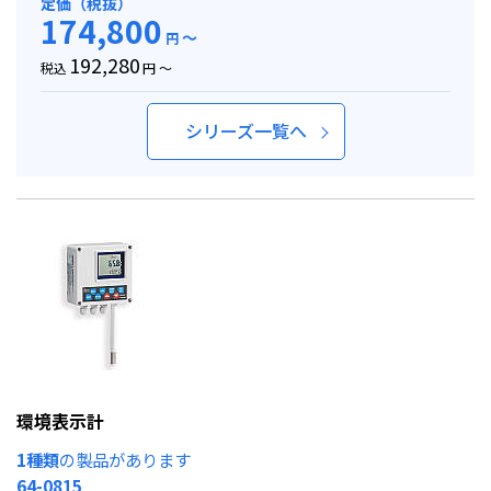
定価（税抜）
174,800
～
円
192,280
税込
円 ～
シリーズ一覧へ
環境表示計
1種類
の製品があります
64-0815