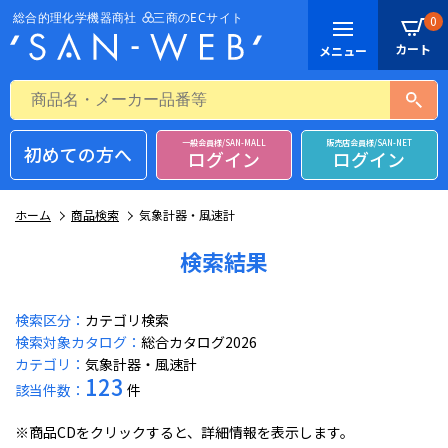
0
一般会員様/SAN-MALL
販売店会員様/SAN-NET
初めての方へ
ログイン
ログイン
ホーム
商品検索
気象計器・風速計
検索結果
検索区分：
カテゴリ検索
検索対象カタログ：
総合カタログ2026
カテゴリ：
気象計器・風速計
123
該当件数：
件
※商品CDをクリックすると、詳細情報を表示します。