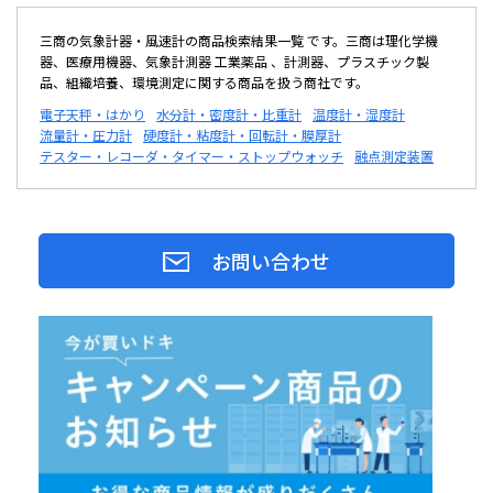
三商の気象計器・風速計の商品検索結果一覧 です。三商は理化学機
器、医療用機器、気象計測器 工業薬品 、計測器、プラスチック製
品、組織培養、環境測定に関する商品を扱う商社です。
電子天秤・はかり
水分計・密度計・比重計
温度計・湿度計
流量計・圧力計
硬度計・粘度計・回転計・膜厚計
テスター・レコーダ・タイマー・ストップウォッチ
融点測定装置
お問い合わせ