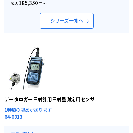
185,350
税込
円 ～
シリーズ一覧へ
データロガー日射計用日射量測定用センサ
1種類
の製品があります
64-0813