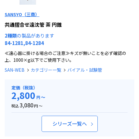
SANSYO（三商）
共通摺合せ遠沈管 茶 円錐
2種類
の製品があります
84-1281,84-1284
≪遠心器に掛ける場合のご注意≫キズが無いことを必ず確認の
上、1000×g以下でご使用下さい。
SAN-WEB
カテゴリー一覧
バイアル・試験管
定価（税抜）
2,800
～
円
3,080
税込
円 ～
シリーズ一覧へ