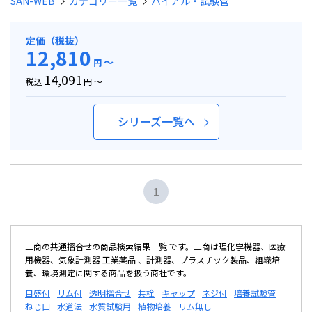
SAN-WEB
カテゴリー一覧
バイアル・試験管
定価（税抜）
12,810
～
円
14,091
税込
円 ～
シリーズ一覧へ
1
三商の共通摺合せの商品検索結果一覧 です。三商は理化学機器、医療
用機器、気象計測器 工業薬品 、計測器、プラスチック製品、組織培
養、環境測定に関する商品を扱う商社です。
目盛付
リム付
透明摺合せ
共栓
キャップ
ネジ付
培養試験管
ねじ口
水道法
水質試験用
植物培養
リム無し