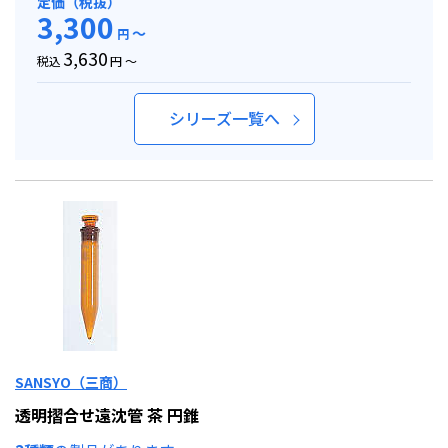
定価（税抜）
3,300
～
円
3,630
税込
円 ～
シリーズ一覧へ
SANSYO（三商）
透明摺合せ遠沈管 茶 円錐