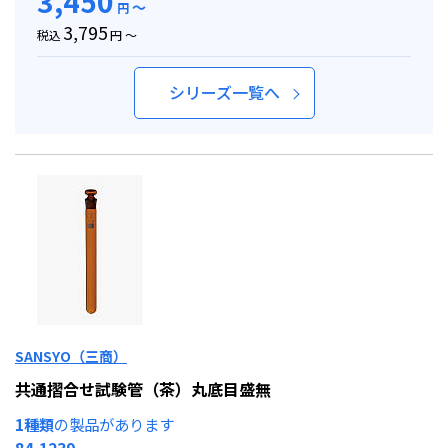
3,450
～
円
3,795
税込
円 ～
シリーズ一覧へ
SANSYO（三商）
共通摺合せ試験管（茶）丸底目盛無
1種類
の製品があります