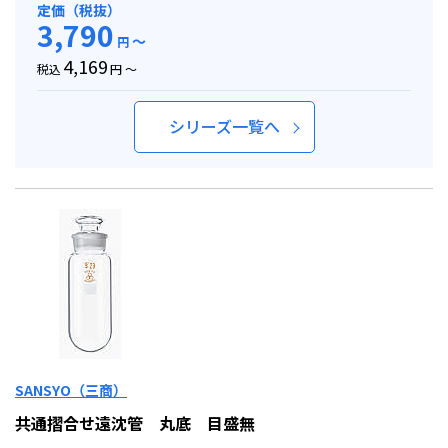
定価（税抜）
3,790
～
円
4,169
税込
円 ～
シリーズ一覧へ
SANSYO（三商）
共通摺合せ遠沈管 丸底 目盛無