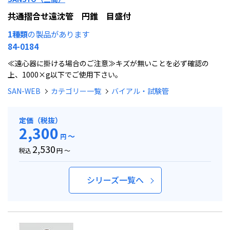
共通摺合せ遠沈管 円錐 目盛付
1種類
の製品があります
84-0184
≪遠心器に掛ける場合のご注意≫キズが無いことを必ず確認の
上、1000×g以下でご使用下さい。
SAN-WEB
カテゴリー一覧
バイアル・試験管
定価（税抜）
2,300
～
円
2,530
税込
円 ～
シリーズ一覧へ