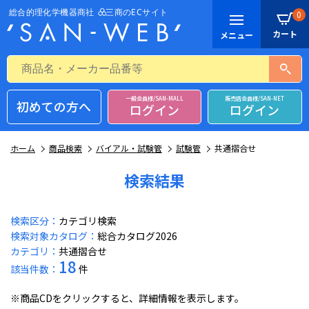
0
一般会員様/SAN-MALL
販売店会員様/SAN-NET
初めての方へ
ログイン
ログイン
ホーム
商品検索
バイアル・試験管
試験管
共通摺合せ
検索結果
検索区分：
カテゴリ検索
検索対象カタログ：
総合カタログ2026
カテゴリ：
共通摺合せ
18
該当件数：
件
※商品CDをクリックすると、詳細情報を表示します。