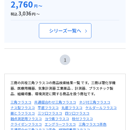
2,760
～
円
3,036
税込
円 ～
シリーズ一覧へ
1
三商の共栓三角フラスコの商品検索結果一覧 です。三商は理化学機
器、医療用機器、気象計測器 工業薬品 、計測器、プラスチック製
品、組織培養、環境測定に関する商品を扱う商社です。
三角フラスコ
共通摺合わせ三角フラスコ
ネジ付三角フラスコ
ナス型フラスコ
平底フラスコ
丸底フラスコ
ケルダールフラスコ
振とうフラスコ
三ツ口フラスコ
四ツ口フラスコ
融点測定用フラスコ
ヨウ素フラスコ
枝付フラスコ
クライゼンフラスコ
エングラーフラスコ
三角フラスコ茶色
共通摺合せ三角フラスコ茶色
植物培養用フラスコ