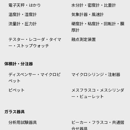
電子天秤・はかり
水分計・密度計・比重計
温度計・湿度計
気象計器・風速計
流量計・圧力計
硬度計・粘度計・回転計・膜
厚計
テスター・レコーダ・タイマ
融点測定装置
ー・ストップウォッチ
体積計・分注器
ディスペンサー・マイクロピ
マイクロシリンジ・注射器
ペット
ピペット
メスフラスコ・メスシリンダ
ー・ビューレット
ガラス器具
分析用試験器具
ビーカー・フラスコ・共通摺
合せ器具