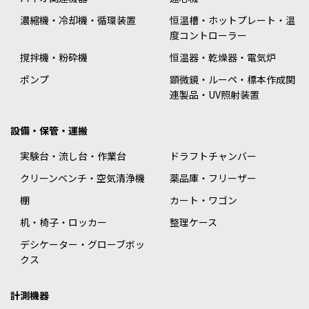
濃縮機・冷却機・循環装置
恒温槽・ホットプレート・温
度コントローラー
撹拌機・粉砕機
恒温器・乾燥器・電気炉
ポンプ
顕微鏡・ルーペ・標本作成関
連製品・UV照射装置
設備・保管・運搬
実験台・流し台・作業台
ドラフトチャンバー
クリーンベンチ・空気清浄機
薬品庫・フリーザー
棚
カート・ワゴン
机・椅子・ロッカー
整理ケース
デシケーター・グローブボッ
クス
計測機器