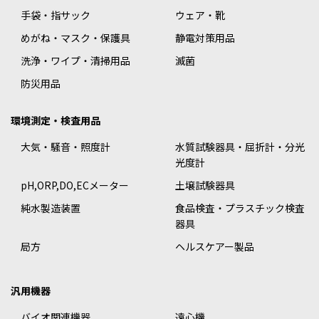
手袋・指サック
ウェア・靴
めがね・マスク・保護具
静電対策用品
洗浄・ワイプ・清掃用品
滅菌
防災用品
環境測定・検査用品
大気・騒音・照度計
水質試験器具・屈折計・分光
光度計
pH,ORP,DO,ECメーター
土壌試験器具
純水製造装置
食品検査・プラスチック検査
器具
局方
ヘルスケアー製品
汎用機器
バイオ関連機器
遠心機