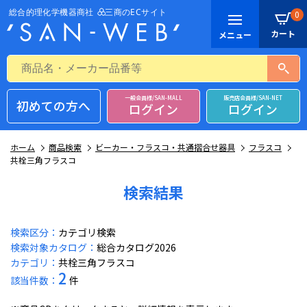
0
一般会員様/SAN-MALL
販売店会員様/SAN-NET
初めての方へ
ログイン
ログイン
ホーム
商品検索
ビーカー・フラスコ・共通摺合せ器具
フラスコ
共栓三角フラスコ
検索結果
検索区分：
カテゴリ検索
検索対象カタログ：
総合カタログ2026
カテゴリ：
共栓三角フラスコ
2
該当件数：
件