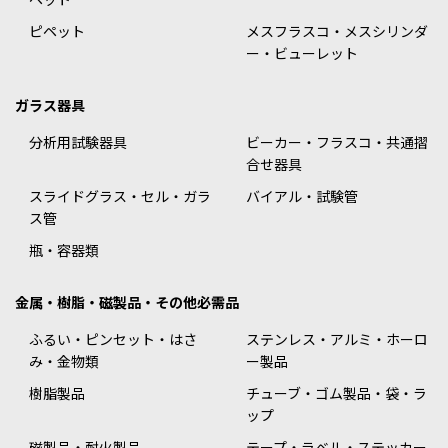
ピペット
メスフラスコ・メスシリンダ
ー・ビューレット
ガラス器具
分析用試験器具
ビーカー・フラスコ・共通摺
合せ器具
スライドグラス・セル・ガラ
バイアル・試験管
ス管
瓶・容器類
金属・樹脂・磁製品・その他必需品
ふるい・ピンセット・はさ
ステンレス・アルミ・ホーロ
み・金物類
ー製品
樹脂製品
チューブ・ゴム製品・袋・ラ
ップ
磁製品・耐火製品
テープ・ラベル・ステッカー