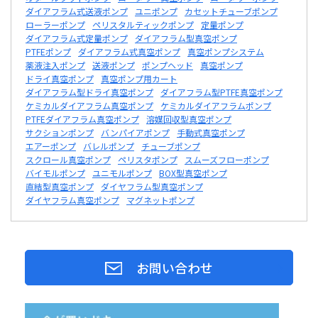
ダイアフラム式送液ポンプ
ユニポンプ
カセットチューブポンプ
ローラーポンプ
ペリスタルティックポンプ
定量ポンプ
ダイアフラム式定量ポンプ
ダイアフラム型真空ポンプ
PTFEポンプ
ダイアフラム式真空ポンプ
真空ポンプシステム
薬液注入ポンプ
送液ポンプ
ポンプヘッド
真空ポンプ
ドライ真空ポンプ
真空ポンプ用カート
ダイアフラム型ドライ真空ポンプ
ダイアフラム型PTFE真空ポンプ
ケミカルダイアフラム真空ポンプ
ケミカルダイアフラムポンプ
PTFEダイアフラム真空ポンプ
溶媒回収型真空ポンプ
サクションポンプ
バンパイアポンプ
手動式真空ポンプ
エアーポンプ
バレルポンプ
チューブポンプ
スクロール真空ポンプ
ペリスタポンプ
スムーズフローポンプ
バイモルポンプ
ユニモルポンプ
BOX型真空ポンプ
直結型真空ポンプ
ダイヤフラム型真空ポンプ
ダイヤフラム真空ポンプ
マグネットポンプ
お問い合わせ