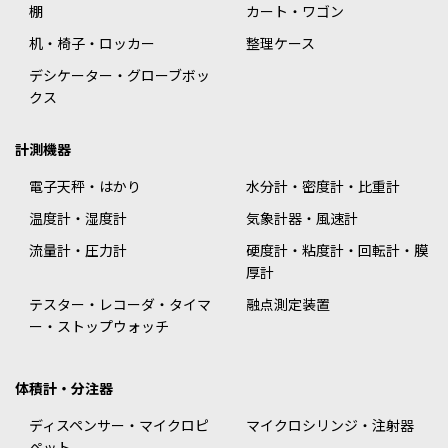
棚
カート・ワゴン
机・椅子・ロッカー
整理ケース
デシケーター・グローブボッ
クス
計測機器
電子天秤・はかり
水分計・密度計・比重計
温度計・湿度計
気象計器・風速計
流量計・圧力計
硬度計・粘度計・回転計・膜
厚計
テスター・レコーダ・タイマ
融点測定装置
ー・ストップウォッチ
体積計・分注器
ディスペンサー・マイクロピ
マイクロシリンジ・注射器
ペット