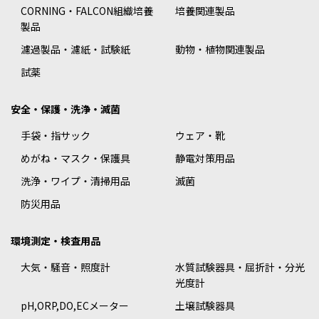
CORNING・FALCON組織培養
培養関連製品
製品
濾過製品・濾紙・試験紙
動物・植物関連製品
試薬
安全・保護・洗浄・滅菌
手袋・指サック
ウェア・靴
めがね・マスク・保護具
静電対策用品
洗浄・ワイプ・清掃用品
滅菌
防災用品
環境測定・検査用品
大気・騒音・照度計
水質試験器具・屈折計・分光
光度計
pH,ORP,DO,ECメーター
土壌試験器具