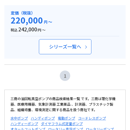
定価（税抜）
220,000
～
円
242,000
税込
円 ～
シリーズ一覧へ
1
三商の油回転真空ポンプの商品検索結果一覧 です。三商は理化学機
器、医療用機器、気象計測器 工業薬品 、計測器、プラスチック製
品、組織培養、環境測定に関する商品を扱う商社です。
水中ポンプ
ハンディポンプ
電動ポンプ
コードレスポンプ
ハンディーポンプ
ダイヤフラム式定量ポンプ
オタールフットポンプ
ロータリー真空ポンプ
ロータリーポンプ