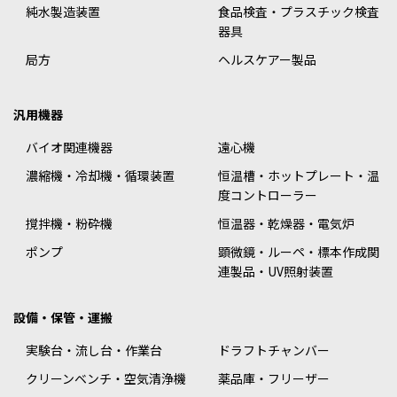
純水製造装置
食品検査・プラスチック検査
器具
局方
ヘルスケアー製品
汎用機器
バイオ関連機器
遠心機
濃縮機・冷却機・循環装置
恒温槽・ホットプレート・温
度コントローラー
撹拌機・粉砕機
恒温器・乾燥器・電気炉
ポンプ
顕微鏡・ルーペ・標本作成関
連製品・UV照射装置
設備・保管・運搬
実験台・流し台・作業台
ドラフトチャンバー
クリーンベンチ・空気清浄機
薬品庫・フリーザー