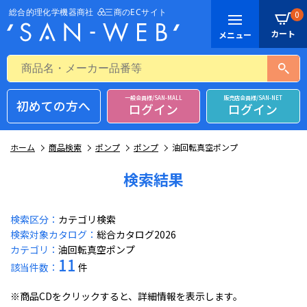
0
一般会員様/SAN-MALL
販売店会員様/SAN-NET
初めての方へ
ログイン
ログイン
ホーム
商品検索
ポンプ
ポンプ
油回転真空ポンプ
検索結果
検索区分：
カテゴリ検索
検索対象カタログ：
総合カタログ2026
カテゴリ：
油回転真空ポンプ
11
該当件数：
件
※商品CDをクリックすると、詳細情報を表示します。