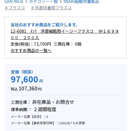
SAN-WEB
カテゴリー一覧
IWAKI組織培養製品
＃フラスコ
＃浮遊培養用フラスコ
当社のおすすめ商品をご紹介します。
12-6081 ﾇﾝｸ 浮遊細胞用イージーフラスコ №１６９９
００ ２００入
定価(税抜)：73,700円 三商在庫：
0個
おすすめ商品の一覧へ
定価（税抜）
97,600
円
107,360
税込
円
非在庫品・お問合せ
三商在庫：
２週間程度
標準納期 ：
メーカー在庫【目安】：6
メーカー在庫【最終更新日時】：2026/8/7 5:42更新