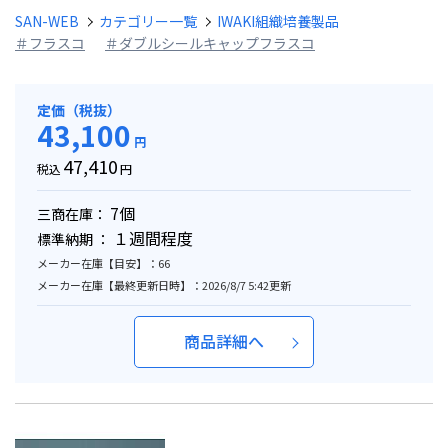
SAN-WEB
カテゴリー一覧
IWAKI組織培養製品
＃フラスコ
＃ダブルシールキャップフラスコ
定価（税抜）
43,100
円
47,410
税込
円
7個
三商在庫：
１週間程度
標準納期 ：
メーカー在庫【目安】：66
メーカー在庫【最終更新日時】：2026/8/7 5:42更新
商品詳細へ