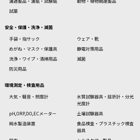
濾過製品・濾紙・試験紙
動物・植物関連製品
試薬
安全・保護・洗浄・滅菌
手袋・指サック
ウェア・靴
めがね・マスク・保護具
静電対策用品
洗浄・ワイプ・清掃用品
滅菌
防災用品
環境測定・検査用品
大気・騒音・照度計
水質試験器具・屈折計・分光
光度計
pH,ORP,DO,ECメーター
土壌試験器具
純水製造装置
食品検査・プラスチック検査
器具