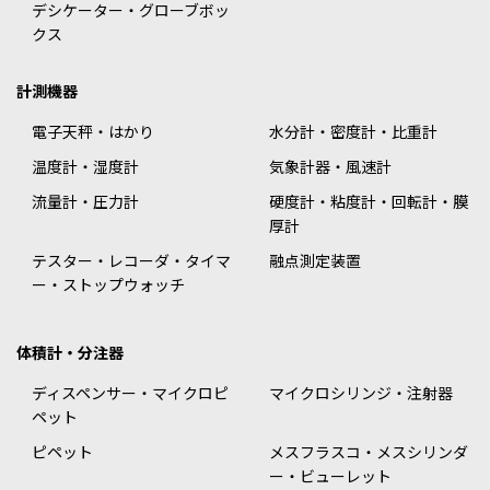
デシケーター・グローブボッ
クス
計測機器
電子天秤・はかり
水分計・密度計・比重計
温度計・湿度計
気象計器・風速計
流量計・圧力計
硬度計・粘度計・回転計・膜
厚計
テスター・レコーダ・タイマ
融点測定装置
ー・ストップウォッチ
体積計・分注器
ディスペンサー・マイクロピ
マイクロシリンジ・注射器
ペット
ピペット
メスフラスコ・メスシリンダ
ー・ビューレット