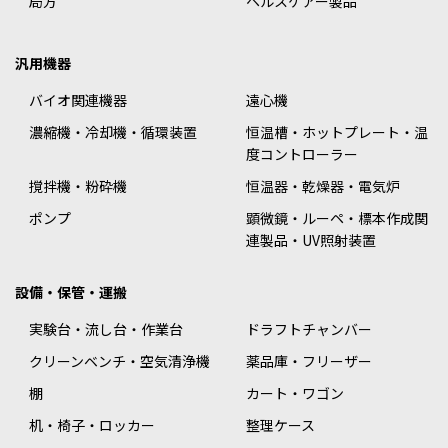
局方
ヘルスケアー製品
汎用機器
バイオ関連機器
遠心機
濃縮機・冷却機・循環装置
恒温槽・ホットプレート・温
度コントローラー
撹拌機・粉砕機
恒温器・乾燥器・電気炉
ポンプ
顕微鏡・ルーペ・標本作成関
連製品・UV照射装置
設備・保管・運搬
実験台・流し台・作業台
ドラフトチャンバー
クリーンベンチ・空気清浄機
薬品庫・フリーザー
棚
カート・ワゴン
机・椅子・ロッカー
整理ケース