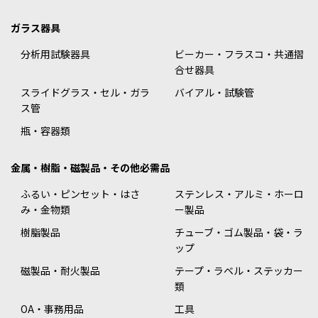
ガラス器具
分析用試験器具
ビーカー・フラスコ・共通摺
合せ器具
スライドグラス・セル・ガラ
バイアル・試験管
ス管
瓶・容器類
金属・樹脂・磁製品・その他必需品
ふるい・ピンセット・はさ
ステンレス・アルミ・ホーロ
み・金物類
ー製品
樹脂製品
チューブ・ゴム製品・袋・ラ
ップ
磁製品・耐火製品
テープ・ラベル・ステッカー
類
OA・事務用品
工具