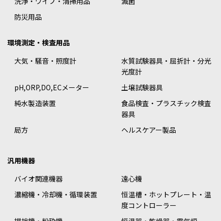
洗浄・ワイプ・清掃用品
滅菌
防災用品
環境測定・検査用品
大気・騒音・照度計
水質試験器具・屈折計・分光
光度計
pH,ORP,DO,ECメーター
土壌試験器具
純水製造装置
食品検査・プラスチック検査
器具
局方
ヘルスケアー製品
汎用機器
バイオ関連機器
遠心機
濃縮機・冷却機・循環装置
恒温槽・ホットプレート・温
度コントローラー