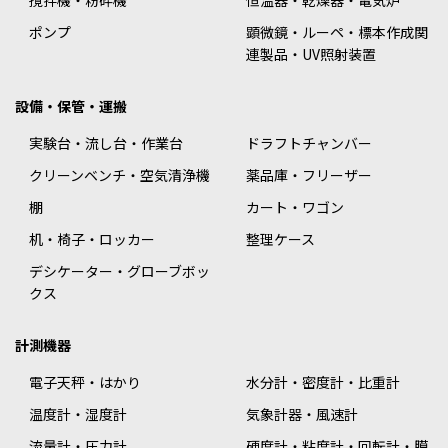
撹拌機・粉砕機
恒温器・乾燥器・電気炉
ポンプ
顕微鏡・ルーペ・標本作成関
連製品・UV照射装置
設備・保管・運搬
実験台・流し台・作業台
ドラフトチャンバー
クリーンベンチ・空気清浄機
薬品庫・フリーザー
棚
カート・ワゴン
机・椅子・ロッカー
整理ケース
デシケーター・グローブボッ
クス
計測機器
電子天秤・はかり
水分計・密度計・比重計
温度計・湿度計
気象計器・風速計
流量計・圧力計
硬度計・粘度計・回転計・膜