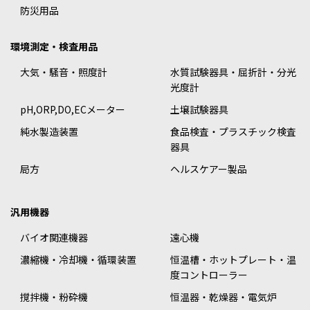
防災用品
環境測定・検査用品
大気・騒音・照度計
水質試験器具・屈折計・分光
光度計
pH,ORP,DO,ECメーター
土壌試験器具
純水製造装置
食品検査・プラスチック検査
器具
局方
ヘルスケアー製品
汎用機器
バイオ関連機器
遠心機
濃縮機・冷却機・循環装置
恒温槽・ホットプレート・温
度コントローラー
撹拌機・粉砕機
恒温器・乾燥器・電気炉