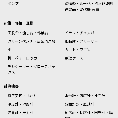
ポンプ
顕微鏡・ルーペ・標本作成関
連製品・UV照射装置
設備・保管・運搬
実験台・流し台・作業台
ドラフトチャンバー
クリーンベンチ・空気清浄機
薬品庫・フリーザー
棚
カート・ワゴン
机・椅子・ロッカー
整理ケース
デシケーター・グローブボッ
クス
計測機器
電子天秤・はかり
水分計・密度計・比重計
温度計・湿度計
気象計器・風速計
流量計・圧力計
硬度計・粘度計・回転計・膜