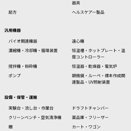
器具
局方
ヘルスケアー製品
汎用機器
バイオ関連機器
遠心機
濃縮機・冷却機・循環装置
恒温槽・ホットプレート・温
度コントローラー
撹拌機・粉砕機
恒温器・乾燥器・電気炉
ポンプ
顕微鏡・ルーペ・標本作成関
連製品・UV照射装置
設備・保管・運搬
実験台・流し台・作業台
ドラフトチャンバー
クリーンベンチ・空気清浄機
薬品庫・フリーザー
棚
カート・ワゴン