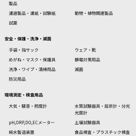
製品
濾過製品・濾紙・試験紙
動物・植物関連製品
試薬
安全・保護・洗浄・滅菌
手袋・指サック
ウェア・靴
めがね・マスク・保護具
静電対策用品
洗浄・ワイプ・清掃用品
滅菌
防災用品
環境測定・検査用品
大気・騒音・照度計
水質試験器具・屈折計・分光
光度計
pH,ORP,DO,ECメーター
土壌試験器具
純水製造装置
食品検査・プラスチック検査