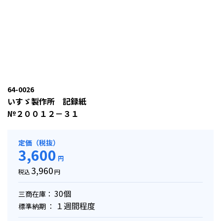
64-0026
いすゞ製作所 記録紙
№２００１２－３１
定価（税抜）
3,600
円
3,960
税込
円
30個
三商在庫：
１週間程度
標準納期 ：