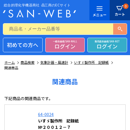
0
一般会員様/SAN-MALL
販売店会員様/SAN-NET
初めての方へ
ログイン
ログイン
ホーム
商品検索
気象計器・風速計
いすゞ製作所 記録紙
関連商品
関連商品
下記商品の関連商品です。
64-0024
いすゞ製作所 記録紙
№２００１２－７