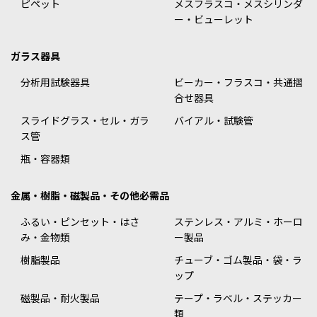
ピペット
メスフラスコ・メスシリンダ
ー・ビューレット
ガラス器具
分析用試験器具
ビーカー・フラスコ・共通摺
合せ器具
スライドグラス・セル・ガラ
バイアル・試験管
ス管
瓶・容器類
金属・樹脂・磁製品・その他必需品
ふるい・ピンセット・はさ
ステンレス・アルミ・ホーロ
み・金物類
ー製品
樹脂製品
チューブ・ゴム製品・袋・ラ
ップ
磁製品・耐火製品
テープ・ラベル・ステッカー
類