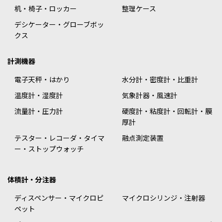
机・椅子・ロッカー
整理ケース
デシケーター・グローブボッ
クス
計測機器
電子天秤・はかり
水分計・密度計・比重計
温度計・湿度計
気象計器・風速計
流量計・圧力計
硬度計・粘度計・回転計・膜
厚計
テスター・レコーダ・タイマ
融点測定装置
ー・ストップウォッチ
体積計・分注器
ディスペンサー・マイクロピ
マイクロシリンジ・注射器
ペット