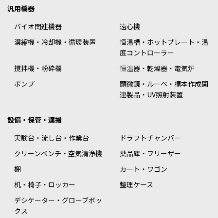
汎用機器
バイオ関連機器
遠心機
濃縮機・冷却機・循環装置
恒温槽・ホットプレート・温
度コントローラー
撹拌機・粉砕機
恒温器・乾燥器・電気炉
ポンプ
顕微鏡・ルーペ・標本作成関
連製品・UV照射装置
設備・保管・運搬
実験台・流し台・作業台
ドラフトチャンバー
クリーンベンチ・空気清浄機
薬品庫・フリーザー
棚
カート・ワゴン
机・椅子・ロッカー
整理ケース
デシケーター・グローブボッ
クス