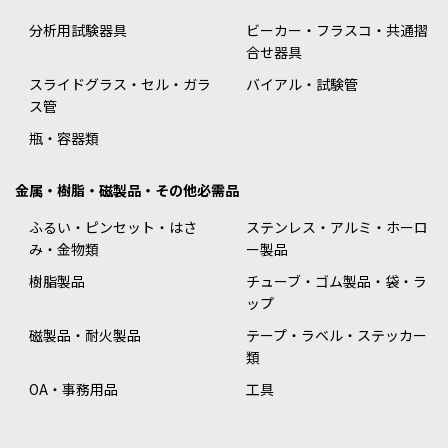
分析用試験器具
ビーカー・フラスコ・共通摺
合せ器具
スライドグラス・セル・ガラ
バイアル・試験管
ス管
瓶・容器類
金属・樹脂・磁製品・その他必需品
ふるい・ピンセット・はさ
ステンレス・アルミ・ホーロ
み・金物類
ー製品
樹脂製品
チューブ・ゴム製品・袋・ラ
ップ
磁製品・耐火製品
テープ・ラベル・ステッカー
類
OA・事務用品
工具