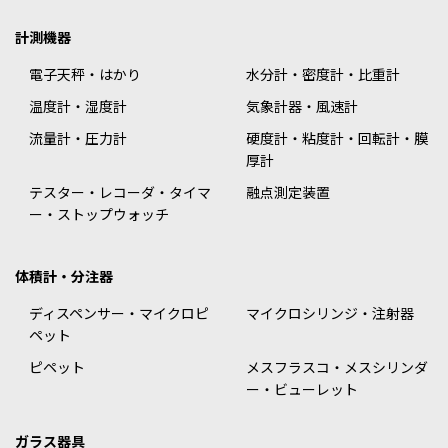
計測機器
電子天秤・はかり
水分計・密度計・比重計
温度計・湿度計
気象計器・風速計
流量計・圧力計
硬度計・粘度計・回転計・膜
厚計
テスター・レコーダ・タイマ
融点測定装置
ー・ストップウォッチ
体積計・分注器
ディスペンサー・マイクロピ
マイクロシリンジ・注射器
ペット
ピペット
メスフラスコ・メスシリンダ
ー・ビューレット
ガラス器具