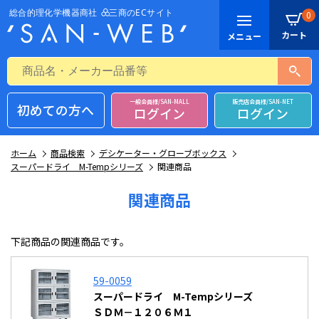
0
一般会員様/SAN-MALL
販売店会員様/SAN-NET
初めての方へ
ログイン
ログイン
ホーム
商品検索
デシケーター・グローブボックス
スーパードライ M-Tempシリーズ
関連商品
関連商品
下記商品の関連商品です。
59-0059
スーパードライ M-Tempシリーズ
ＳＤＭ－１２０６Ｍ１