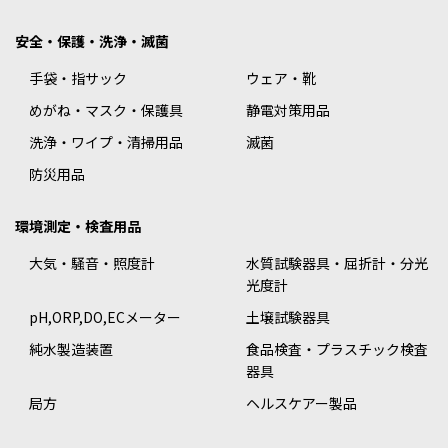
安全・保護・洗浄・滅菌
手袋・指サック
ウェア・靴
めがね・マスク・保護具
静電対策用品
洗浄・ワイプ・清掃用品
滅菌
防災用品
環境測定・検査用品
大気・騒音・照度計
水質試験器具・屈折計・分光
光度計
pH,ORP,DO,ECメーター
土壌試験器具
純水製造装置
食品検査・プラスチック検査
器具
局方
ヘルスケアー製品