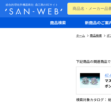
商品検索
新商品のご案
ホーム
商品検索
ポ
下記商品の関連商品で
47-
マ
ポ
検索対象カタログ： 総