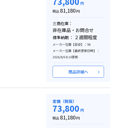
73,800
円
81,180
税込
円
三商在庫：
非在庫品・お問合せ
２週間程度
標準納期 ：
メーカー在庫【目安】：96
メーカー在庫【最終更新日時】：
2026/8/6 8:14更新
商品詳細へ
定価（税抜）
73,800
円
81,180
税込
円