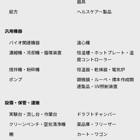
器具
局方
ヘルスケアー製品
汎用機器
バイオ関連機器
遠心機
濃縮機・冷却機・循環装置
恒温槽・ホットプレート・温
度コントローラー
撹拌機・粉砕機
恒温器・乾燥器・電気炉
ポンプ
顕微鏡・ルーペ・標本作成関
連製品・UV照射装置
設備・保管・運搬
実験台・流し台・作業台
ドラフトチャンバー
クリーンベンチ・空気清浄機
薬品庫・フリーザー
棚
カート・ワゴン