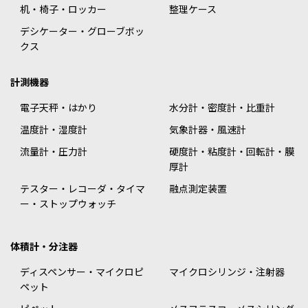
机・椅子・ロッカー
整理ケース
デシケーター・グローブボッ
クス
計測機器
電子天秤・はかり
水分計・密度計・比重計
温度計・湿度計
気象計器・風速計
流量計・圧力計
硬度計・粘度計・回転計・膜
厚計
テスター・レコーダ・タイマ
融点測定装置
ー・ストップウォッチ
体積計・分注器
ディスペンサー・マイクロピ
マイクロシリンジ・注射器
ペット