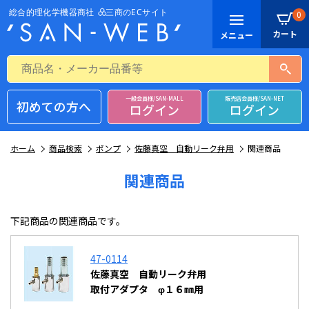
0
一般会員様/SAN-MALL
販売店会員様/SAN-NET
初めての方へ
ログイン
ログイン
ホーム
商品検索
ポンプ
佐藤真空 自動リーク弁用
関連商品
関連商品
下記商品の関連商品です。
47-0114
佐藤真空 自動リーク弁用
取付アダプタ φ１６㎜用