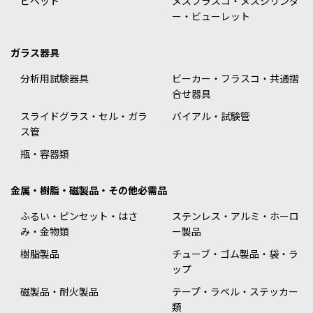
ピペット
メスフラスコ・メスシリンダ
ー・ビューレット
ガラス器具
分析用試験器具
ビーカー・フラスコ・共通摺
合せ器具
スライドグラス・セル・ガラ
バイアル・試験管
ス管
瓶・容器類
金属・樹脂・磁製品・その他必需品
ふるい・ピンセット・はさ
ステンレス・アルミ・ホーロ
み・金物類
ー製品
樹脂製品
チューブ・ゴム製品・袋・ラ
ップ
磁製品・耐火製品
テープ・ラベル・ステッカー
類