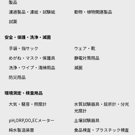
製品
濾過製品・濾紙・試験紙
動物・植物関連製品
試薬
安全・保護・洗浄・滅菌
手袋・指サック
ウェア・靴
めがね・マスク・保護具
静電対策用品
洗浄・ワイプ・清掃用品
滅菌
防災用品
環境測定・検査用品
大気・騒音・照度計
水質試験器具・屈折計・分光
光度計
pH,ORP,DO,ECメーター
土壌試験器具
純水製造装置
食品検査・プラスチック検査