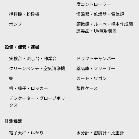
度コントローラー
撹拌機・粉砕機
恒温器・乾燥器・電気炉
ポンプ
顕微鏡・ルーペ・標本作成関
連製品・UV照射装置
設備・保管・運搬
実験台・流し台・作業台
ドラフトチャンバー
クリーンベンチ・空気清浄機
薬品庫・フリーザー
棚
カート・ワゴン
机・椅子・ロッカー
整理ケース
デシケーター・グローブボッ
クス
計測機器
電子天秤・はかり
水分計・密度計・比重計