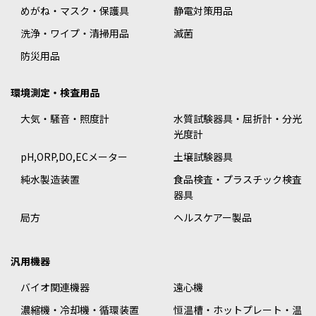
めがね・マスク・保護具
静電対策用品
洗浄・ワイプ・清掃用品
滅菌
防災用品
環境測定・検査用品
大気・騒音・照度計
水質試験器具・屈折計・分光
光度計
pH,ORP,DO,ECメーター
土壌試験器具
純水製造装置
食品検査・プラスチック検査
器具
局方
ヘルスケアー製品
汎用機器
バイオ関連機器
遠心機
濃縮機・冷却機・循環装置
恒温槽・ホットプレート・温