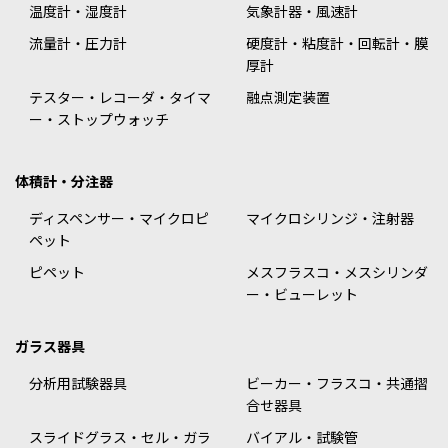
温度計・湿度計
気象計器・風速計
流量計・圧力計
硬度計・粘度計・回転計・膜
厚計
テスター・レコーダ・タイマ
融点測定装置
ー・ストップウォッチ
体積計・分注器
ディスペンサー・マイクロピ
マイクロシリンジ・注射器
ペット
ピペット
メスフラスコ・メスシリンダ
ー・ビューレット
ガラス器具
分析用試験器具
ビーカー・フラスコ・共通摺
合せ器具
スライドグラス・セル・ガラ
バイアル・試験管