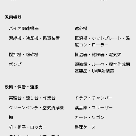
汎用機器
バイオ関連機器
遠心機
濃縮機・冷却機・循環装置
恒温槽・ホットプレート・温
度コントローラー
撹拌機・粉砕機
恒温器・乾燥器・電気炉
ポンプ
顕微鏡・ルーペ・標本作成関
連製品・UV照射装置
設備・保管・運搬
実験台・流し台・作業台
ドラフトチャンバー
クリーンベンチ・空気清浄機
薬品庫・フリーザー
棚
カート・ワゴン
机・椅子・ロッカー
整理ケース