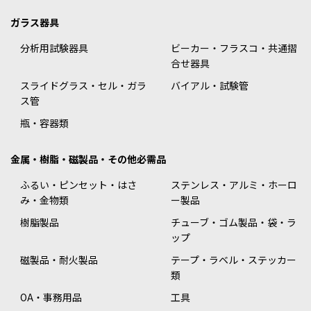
ガラス器具
分析用試験器具
ビーカー・フラスコ・共通摺
合せ器具
スライドグラス・セル・ガラ
バイアル・試験管
ス管
瓶・容器類
金属・樹脂・磁製品・その他必需品
ふるい・ピンセット・はさ
ステンレス・アルミ・ホーロ
み・金物類
ー製品
樹脂製品
チューブ・ゴム製品・袋・ラ
ップ
磁製品・耐火製品
テープ・ラベル・ステッカー
類
OA・事務用品
工具