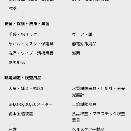
試薬
安全・保護・洗浄・滅菌
手袋・指サック
ウェア・靴
めがね・マスク・保護具
静電対策用品
洗浄・ワイプ・清掃用品
滅菌
防災用品
環境測定・検査用品
大気・騒音・照度計
水質試験器具・屈折計・分光
光度計
pH,ORP,DO,ECメーター
土壌試験器具
純水製造装置
食品検査・プラスチック検査
器具
局方
ヘルスケアー製品