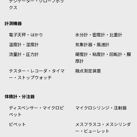
デシケーター・グローブボッ
クス
計測機器
電子天秤・はかり
水分計・密度計・比重計
温度計・湿度計
気象計器・風速計
流量計・圧力計
硬度計・粘度計・回転計・膜
厚計
テスター・レコーダ・タイマ
融点測定装置
ー・ストップウォッチ
体積計・分注器
ディスペンサー・マイクロピ
マイクロシリンジ・注射器
ペット
ピペット
メスフラスコ・メスシリンダ
ー・ビューレット