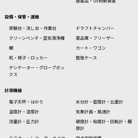
連製品・UV照射装置
設備・保管・運搬
実験台・流し台・作業台
ドラフトチャンバー
クリーンベンチ・空気清浄機
薬品庫・フリーザー
棚
カート・ワゴン
机・椅子・ロッカー
整理ケース
デシケーター・グローブボッ
クス
計測機器
電子天秤・はかり
水分計・密度計・比重計
温度計・湿度計
気象計器・風速計
流量計・圧力計
硬度計・粘度計・回転計・膜
厚計