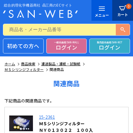
0
一般会員様/SAN-MALL
販売店会員様/SAN-NET
初めての方へ
ログイン
ログイン
ホーム
商品検索
濾過製品・濾紙・試験紙
ＭＳシリンジフィルター
関連商品
関連商品
下記商品の関連商品です。
15-2361
ＭＳシリンジフィルター
ＮＹ０１３０２２ １００入