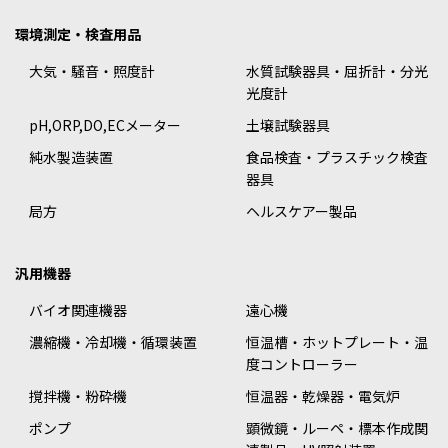
環境測定・検査用品
大気・騒音・照度計
水質試験器具・屈折計・分光
光度計
pH,ORP,DO,ECメーター
土壌試験器具
純水製造装置
食品検査・プラスチック検査
器具
局方
ヘルスケアー製品
汎用機器
バイオ関連機器
遠心機
濃縮機・冷却機・循環装置
恒温槽・ホットプレート・温
度コントローラー
撹拌機・粉砕機
恒温器・乾燥器・電気炉
ポンプ
顕微鏡・ルーペ・標本作成関