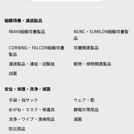
組織培養・濾過製品
IWAKI組織培養製品
NUNC・SUMILON組織培養製
品
CORNING・FALCON組織培養
培養関連製品
製品
濾過製品・濾紙・試験紙
動物・植物関連製品
試薬
安全・保護・洗浄・滅菌
手袋・指サック
ウェア・靴
めがね・マスク・保護具
静電対策用品
洗浄・ワイプ・清掃用品
滅菌
防災用品