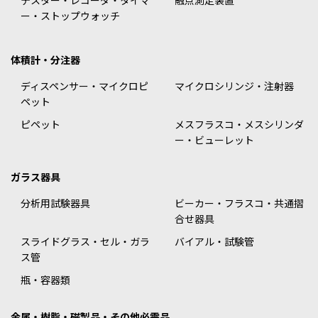
テスター・レコーダ・タイマ
融点測定装置
ー・ストップウォッチ
体積計・分注器
ディスペンサー・マイクロピ
マイクロシリンジ・注射器
ペット
ピペット
メスフラスコ・メスシリンダ
ー・ビューレット
ガラス器具
分析用試験器具
ビーカー・フラスコ・共通摺
合せ器具
スライドグラス・セル・ガラ
バイアル・試験管
ス管
瓶・容器類
金属・樹脂・磁製品・その他必需品