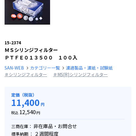
15-2374
ＭＳシリンジフィルター
ＰＴＦＥ０１３５００ １００入
SAN-WEB
カテゴリー一覧
濾過製品・濾紙・試験紙
＃シリンジフィルター
＃MS[R]シリンジフィルター
定価（税抜）
11,400
円
12,540
税込
円
非在庫品・お問合せ
三商在庫：
２週間程度
標準納期 ：