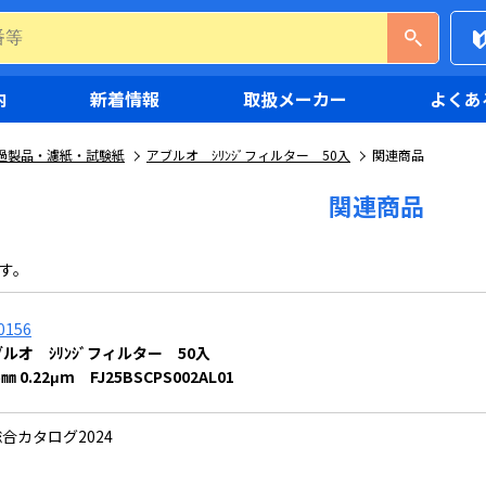
内
新着情報
取扱メーカー
よくあ
過製品・濾紙・試験紙
アブルオ ｼﾘﾝｼﾞフィルター 50入
関連商品
関連商品
す。
0156
ルオ ｼﾘﾝｼﾞフィルター 50入
5㎜ 0.22μm FJ25BSCPS002AL01
合カタログ2024