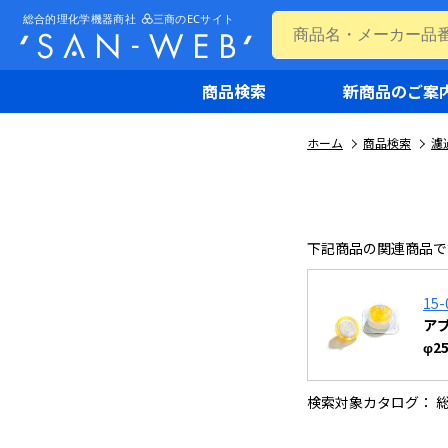
商品検索
新商品のご案
ホーム
商品検索
濾
下記商品の関連商品で
15-
アブ
φ2
検索対象カタログ： 総