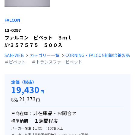
FALCON
13-0297
ファルコン ピペット ３ｍｌ
№３５７５７５ ５００入
SAN-WEB
カテゴリー一覧
CORNING・FALCON組織培養製品
＃ピペット
＃トランスファーピペット
定価（税抜）
19,430
円
21,373
税込
円
非在庫品・お問合せ
三商在庫：
１週間程度
標準納期 ：
メーカー在庫【目安】：100個以上
メーカー在庫【最終更新日時】：2026/8/9 5:59更新