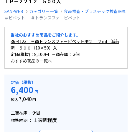
ＴＰ－２２１２ ５００入
SAN-WEB
カテゴリー一覧
食品検査・プラスチック検査器具
＃ピペット
＃トランスファーピペット
当社のおすすめ商品をご紹介します。
36-4123 三商トランスファーピペット№２ ２ml 滅菌
済 ５００（10×50）入
定価(税抜)：8,100円 三商在庫：
3個
おすすめ商品の一覧へ
定価（税抜）
6,400
円
7,040
税込
円
9個
三商在庫：
１週間程度
標準納期 ：