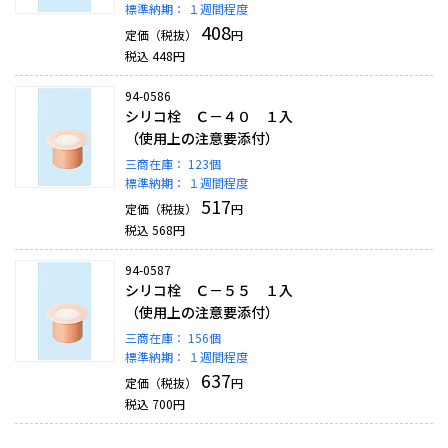
標準納期：
１週間程度
408
定価（税抜）
円
税込
448
円
94-0586
シリコ栓 Ｃ－４０ １入
（使用上の注意要添付）
三商在庫：
123個
標準納期：
１週間程度
517
定価（税抜）
円
税込
568
円
94-0587
シリコ栓 Ｃ－５５ １入
（使用上の注意要添付）
三商在庫：
156個
標準納期：
１週間程度
637
定価（税抜）
円
税込
700
円