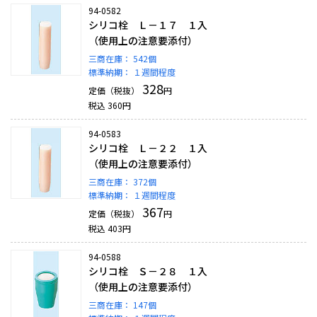
94-0582
シリコ栓 Ｌ－１７ １入
（使用上の注意要添付）
三商在庫：
542個
標準納期：
１週間程度
328
定価（税抜）
円
税込
360
円
94-0583
シリコ栓 Ｌ－２２ １入
（使用上の注意要添付）
三商在庫：
372個
標準納期：
１週間程度
367
定価（税抜）
円
税込
403
円
94-0588
シリコ栓 Ｓ－２８ １入
（使用上の注意要添付）
三商在庫：
147個