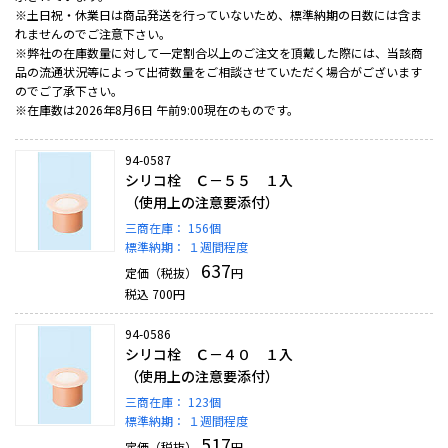
※土日祝・休業日は商品発送を行っていないため、標準納期の日数には含ま
れませんのでご注意下さい。
※弊社の在庫数量に対して一定割合以上のご注文を頂戴した際には、当該商
品の流通状況等によって出荷数量をご相談させていただく場合がございます
のでご了承下さい。
※在庫数は2026年8月6日 午前9:00現在のものです。
94-0587
シリコ栓 Ｃ－５５ １入
（使用上の注意要添付）
三商在庫：
156個
標準納期：
１週間程度
637
定価（税抜）
円
税込
700
円
94-0586
シリコ栓 Ｃ－４０ １入
（使用上の注意要添付）
三商在庫：
123個
標準納期：
１週間程度
517
定価（税抜）
円