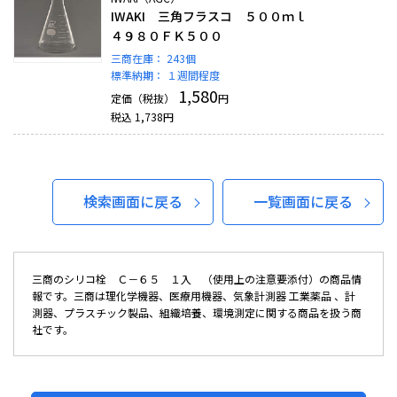
IWAKI 三角フラスコ ５００ｍｌ
４９８０ＦＫ５００
三商在庫：
243個
標準納期：
１週間程度
1,580
定価（税抜）
円
税込
1,738
円
検索画面に戻る
一覧画面に戻る
三商のシリコ栓 Ｃ－６５ １入 （使用上の注意要添付）の商品情
報です。三商は理化学機器、医療用機器、気象計測器 工業薬品 、計
測器、プラスチック製品、組織培養、環境測定に関する商品を扱う商
社です。