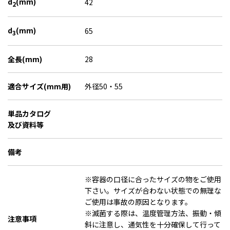
d
(mm)
42
2
d
(mm)
65
3
全長(mm)
28
適合サイズ(mm用)
外径50・55
単品カタログ
及び資料等
備考
※容器の口径に合ったサイズの物をご使用
下さい。サイズが合わない状態での無理な
ご使用は事故の原因となります。
※滅菌する際は、温度管理方法、振動・傾
注意事項
斜に注意し、通気性を十分確保して行って