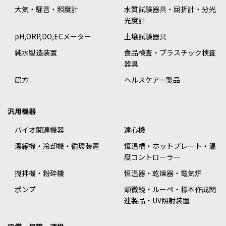
大気・騒音・照度計
水質試験器具・屈折計・分光
光度計
pH,ORP,DO,ECメーター
土壌試験器具
純水製造装置
食品検査・プラスチック検査
器具
局方
ヘルスケアー製品
汎用機器
バイオ関連機器
遠心機
濃縮機・冷却機・循環装置
恒温槽・ホットプレート・温
度コントローラー
撹拌機・粉砕機
恒温器・乾燥器・電気炉
ポンプ
顕微鏡・ルーペ・標本作成関
連製品・UV照射装置