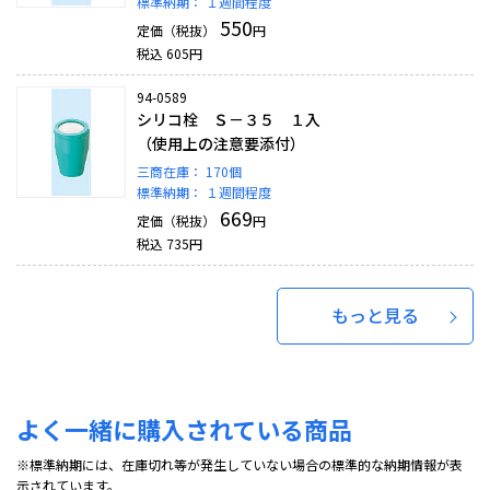
標準納期：
１週間程度
550
定価（税抜）
円
税込
605
円
94-0589
シリコ栓 Ｓ－３５ １入
（使用上の注意要添付）
三商在庫：
170個
標準納期：
１週間程度
669
定価（税抜）
円
税込
735
円
もっと見る
よく一緒に購入されている商品
※標準納期には、在庫切れ等が発生していない場合の標準的な納期情報が表
示されています。