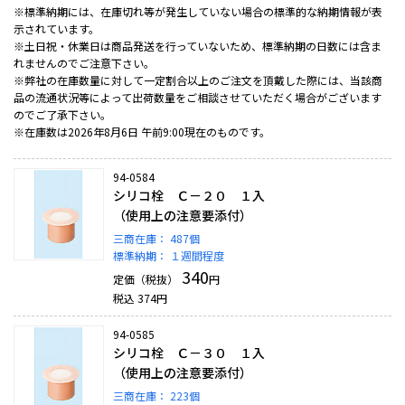
※標準納期には、在庫切れ等が発生していない場合の標準的な納期情報が表
示されています。
※土日祝・休業日は商品発送を行っていないため、標準納期の日数には含ま
れませんのでご注意下さい。
※弊社の在庫数量に対して一定割合以上のご注文を頂戴した際には、当該商
品の流通状況等によって出荷数量をご相談させていただく場合がございます
のでご了承下さい。
※在庫数は2026年8月6日 午前9:00現在のものです。
94-0584
シリコ栓 Ｃ－２０ １入
（使用上の注意要添付）
三商在庫：
487個
標準納期：
１週間程度
340
定価（税抜）
円
税込
374
円
94-0585
シリコ栓 Ｃ－３０ １入
（使用上の注意要添付）
三商在庫：
223個