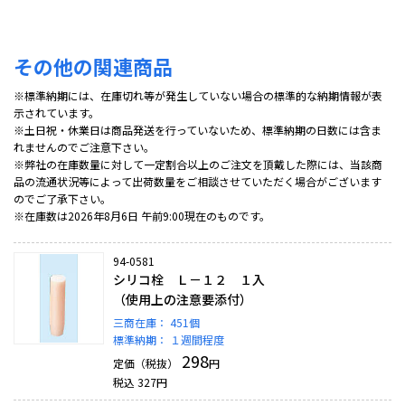
その他の関連商品
※標準納期には、在庫切れ等が発生していない場合の標準的な納期情報が表
示されています。
※土日祝・休業日は商品発送を行っていないため、標準納期の日数には含ま
れませんのでご注意下さい。
※弊社の在庫数量に対して一定割合以上のご注文を頂戴した際には、当該商
品の流通状況等によって出荷数量をご相談させていただく場合がございます
のでご了承下さい。
※在庫数は2026年8月6日 午前9:00現在のものです。
94-0581
シリコ栓 Ｌ－１２ １入
（使用上の注意要添付）
三商在庫：
451個
標準納期：
１週間程度
298
定価（税抜）
円
税込
327
円