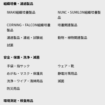
組織培養・濾過製品
IWAKI組織培養製品
NUNC・SUMILON組織培養製
品
CORNING・FALCON組織培養
培養関連製品
製品
濾過製品・濾紙・試験紙
動物・植物関連製品
試薬
安全・保護・洗浄・滅菌
手袋・指サック
ウェア・靴
めがね・マスク・保護具
静電対策用品
洗浄・ワイプ・清掃用品
滅菌
防災用品
環境測定・検査用品