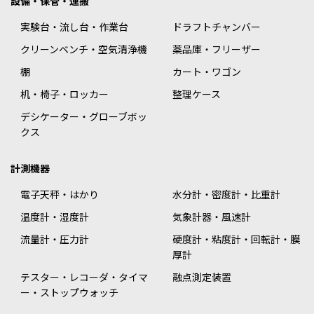
設備・保管・運搬
実験台・流し台・作業台
ドラフトチャンバー
クリーンベンチ・空気清浄機
薬品庫・フリーザー
棚
カート・ワゴン
机・椅子・ロッカー
整理ケース
デシケーター・グローブボッ
クス
計測機器
電子天秤・はかり
水分計・密度計・比重計
温度計・湿度計
気象計器・風速計
流量計・圧力計
硬度計・粘度計・回転計・膜
厚計
テスター・レコーダ・タイマ
融点測定装置
ー・ストップウォッチ