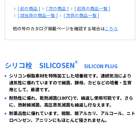
[ 前の商品 ]
[ 次の商品 ]
[ 前頁の商品一覧 ]
[ 該当頁の商品一覧 ]
[ 次頁の商品一覧 ]
他の号のカタログ掲載ページを確認する場合は
こちら
®
シリコ栓 SILICOSEN
SILICON PLUG
シリコン樹脂素材を特殊加工した培養栓です。連続気泡により
通気性に優れていますので細菌、酵母、カビなどの培養・生育
用として、最適です。
耐熱性に優れ、乾熱滅菌(180℃)で、繰返し使用可能です。さら
に、放射線滅菌、高圧蒸気滅菌も繰返し行なえます。
耐薬品性に優れています。弱酸、弱アルカリ、アルコール、ニト
ロベンゼン、アニリンにもほとんど侵されません。