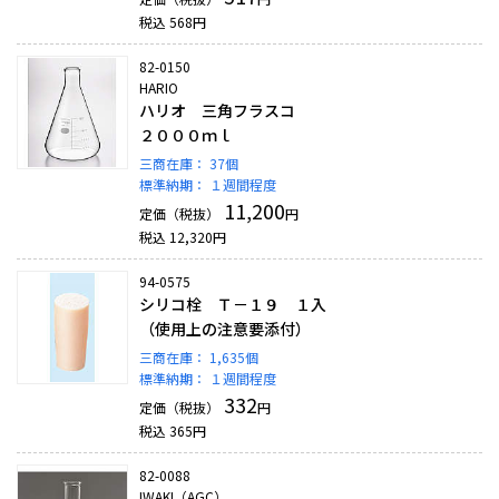
税込
568
円
82-0150
HARIO
ハリオ 三角フラスコ
２０００ｍｌ
三商在庫：
37個
標準納期：
１週間程度
11,200
定価（税抜）
円
税込
12,320
円
94-0575
シリコ栓 Ｔ－１９ １入
（使用上の注意要添付）
三商在庫：
1,635個
標準納期：
１週間程度
332
定価（税抜）
円
税込
365
円
82-0088
IWAKI（AGC）