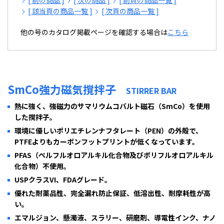
[ 前の商品 ]
[ 次の商品 ]
[ 前頁の商品一覧 ]
[ 該当頁の商品一覧 ]
[ 次頁の商品一覧 ]
他の号のカタログ掲載ページを確認する場合は
こちら
SmCo強力磁気撹拌子
STIRRER BAR
熱に強く、強磁力のサマリウムコバルト磁石（SmCo）を使用
した撹拌子。
環境に優しいポリエチレンナフタレート（PEN）の外殻で、
PTFEよりもカーボンフットプリントが低くなっています。
PFAS（ペルフルオロアルキル化合物及びポリフルオロアルキル
化合物）不使用。
USPクラスVI、FDAグレード。
優れた耐薬品性、完全漏れ防止保証、低溶出性、耐摩耗性が高
い。
エマルジョン、懸濁液、スラリー、研磨剤、導電性インク、ナノ