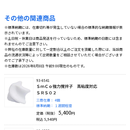
その他の関連商品
※標準納期には、在庫切れ等が発生していない場合の標準的な納期情報が表
示されています。
※土日祝・休業日は商品発送を行っていないため、標準納期の日数には含ま
れませんのでご注意下さい。
※弊社の在庫数量に対して一定割合以上のご注文を頂戴した際には、当該商
品の流通状況等によって出荷数量をご相談させていただく場合がございます
のでご了承下さい。
※在庫数は2026年8月8日 午前9:00現在のものです。
93-6541
ＳｍＣｏ強力撹拌子 高粘度対応
ＳＲＳ０２
三商在庫：
4個
標準納期：
１週間程度
5,400
定価（税抜）
円
税込
5,940
円