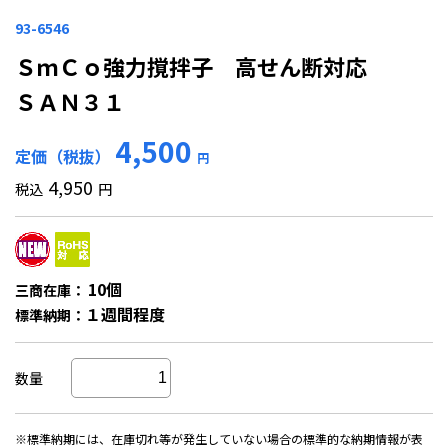
93-6546
ＳｍＣｏ強力撹拌子 高せん断対応
ＳＡＮ３１
4,500
定価（税抜）
円
4,950
税込
円
10個
三商在庫：
１週間程度
標準納期：
数量
※標準納期には、在庫切れ等が発生していない場合の標準的な納期情報が表