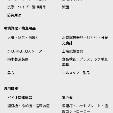
洗浄・ワイプ・清掃用品
滅菌
防災用品
環境測定・検査用品
大気・騒音・照度計
水質試験器具・屈折計・分光
光度計
pH,ORP,DO,ECメーター
土壌試験器具
純水製造装置
食品検査・プラスチック検査
器具
局方
ヘルスケアー製品
汎用機器
バイオ関連機器
遠心機
濃縮機・冷却機・循環装置
恒温槽・ホットプレート・温
度コントローラー