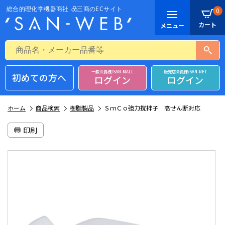
0
一般会員様/SAN-MALL
販売店会員様/SAN-NET
初めての方へ
ログイン
ログイン
ホーム
商品検索
樹脂製品
ＳｍＣｏ強力撹拌子 高せん断対応
印刷