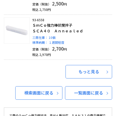
2,500
定価（税抜）
円
税込
2,750
円
93-6558
ＳｍＣｏ強力棒状撹拌子
ＳＣＡ４０ Ａｎｎｅａｌｅｄ
三商在庫：
10個
標準納期：
１週間程度
2,700
定価（税抜）
円
税込
2,970
円
もっと見る
検索画面に戻る
一覧画面に戻る
三商のＳｍＣｏ強力撹拌子 高せん断対応 ＳＡＮ３１の商品情報で