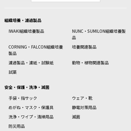
組織培養・濾過製品
IWAKI組織培養製品
NUNC・SUMILON組織培養製
品
CORNING・FALCON組織培養
培養関連製品
製品
濾過製品・濾紙・試験紙
動物・植物関連製品
試薬
安全・保護・洗浄・滅菌
手袋・指サック
ウェア・靴
めがね・マスク・保護具
静電対策用品
洗浄・ワイプ・清掃用品
滅菌
防災用品