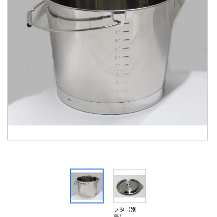
フタ（別
売）