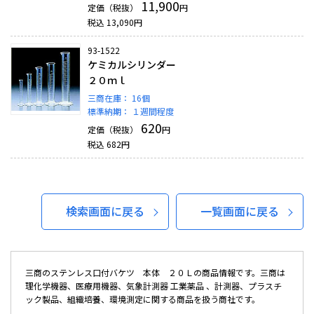
11,900
定価（税抜）
円
税込
13,090
円
93-1522
ケミカルシリンダー
２０ｍｌ
三商在庫：
16個
標準納期：
１週間程度
620
定価（税抜）
円
税込
682
円
検索画面に戻る
一覧画面に戻る
三商のステンレス口付バケツ 本体 ２０Ｌの商品情報です。三商は
理化学機器、医療用機器、気象計測器 工業薬品 、計測器、プラスチ
ック製品、組織培養、環境測定に関する商品を扱う商社です。