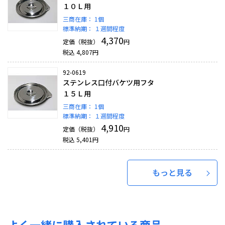
１０Ｌ用
三商在庫：
1個
標準納期：
１週間程度
4,370
定価（税抜）
円
税込
4,807
円
92-0619
ステンレス口付バケツ用フタ
１５Ｌ用
三商在庫：
1個
標準納期：
１週間程度
4,910
定価（税抜）
円
税込
5,401
円
もっと見る
よく一緒に購入されている商品