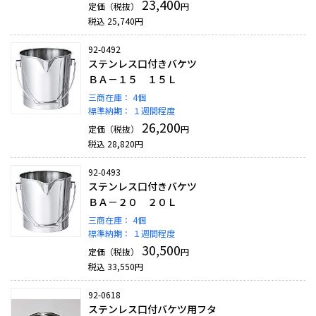
23,400
定価（税抜）
円
税込
25,740
円
92-0492
ステンレス口付きバケツ
ＢＡ－１５ １５Ｌ
三商在庫：
4個
標準納期：
１週間程度
26,200
定価（税抜）
円
税込
28,820
円
92-0493
ステンレス口付きバケツ
ＢＡ－２０ ２０Ｌ
三商在庫：
4個
標準納期：
１週間程度
30,500
定価（税抜）
円
税込
33,550
円
92-0618
ステンレス口付バケツ用フタ