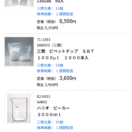
130188 50入
三商在庫：
10個
標準納期：
１週間程度
8,500
定価（税抜）
円
税込
9,350
円
71-2363
SANSYO（三商）
三商 ピペットチップ ＳＢＴ
１０００μｌ １０００本入
三商在庫：
20個
標準納期：
１週間程度
3,600
定価（税抜）
円
税込
3,960
円
82-0051
HARIO
ハリオ ビーカー
３０００ｍｌ
三商在庫：
35個
標準納期：
１週間程度