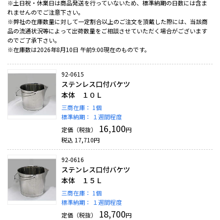
※土日祝・休業日は商品発送を行っていないため、標準納期の日数には含ま
れませんのでご注意下さい。
※弊社の在庫数量に対して一定割合以上のご注文を頂戴した際には、当該商
品の流通状況等によって出荷数量をご相談させていただく場合がございます
のでご了承下さい。
※在庫数は2026年8月10日 午前9:00現在のものです。
92-0615
ステンレス口付バケツ
本体 １０Ｌ
三商在庫：
1個
標準納期：
１週間程度
16,100
定価（税抜）
円
税込
17,710
円
92-0616
ステンレス口付バケツ
本体 １５Ｌ
三商在庫：
1個
標準納期：
１週間程度
18,700
定価（税抜）
円