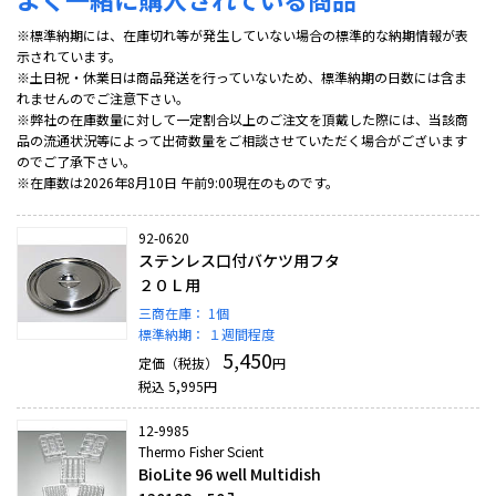
※標準納期には、在庫切れ等が発生していない場合の標準的な納期情報が表
示されています。
※土日祝・休業日は商品発送を行っていないため、標準納期の日数には含ま
れませんのでご注意下さい。
※弊社の在庫数量に対して一定割合以上のご注文を頂戴した際には、当該商
品の流通状況等によって出荷数量をご相談させていただく場合がございます
のでご了承下さい。
※在庫数は2026年8月10日 午前9:00現在のものです。
92-0620
ステンレス口付バケツ用フタ
２０Ｌ用
三商在庫：
1個
標準納期：
１週間程度
5,450
定価（税抜）
円
税込
5,995
円
12-9985
Thermo Fisher Scient
BioLite 96 well Multidish