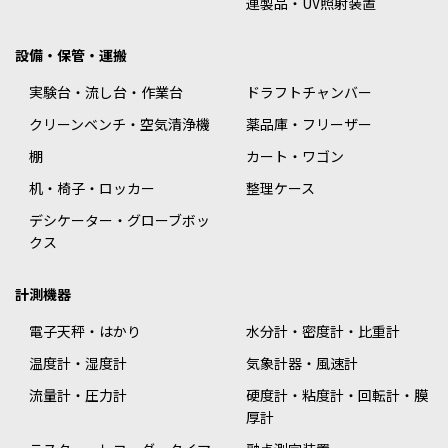
連製品・UV照射装置
設備・保管・運搬
実験台・流し台・作業台
ドラフトチャンバー
クリーンベンチ・空気清浄機
薬品庫・フリーザー
棚
カート・ワゴン
机・椅子・ロッカー
整理ケース
デシケーター・グローブボッ
クス
計測機器
電子天秤・はかり
水分計・密度計・比重計
温度計・湿度計
気象計器・風速計
流量計・圧力計
硬度計・粘度計・回転計・膜
厚計