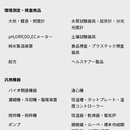
環境測定・検査用品
大気・騒音・照度計
水質試験器具・屈折計・分光
光度計
pH,ORP,DO,ECメーター
土壌試験器具
純水製造装置
食品検査・プラスチック検査
器具
局方
ヘルスケアー製品
汎用機器
バイオ関連機器
遠心機
濃縮機・冷却機・循環装置
恒温槽・ホットプレート・温
度コントローラー
撹拌機・粉砕機
恒温器・乾燥器・電気炉
ポンプ
顕微鏡・ルーペ・標本作成関