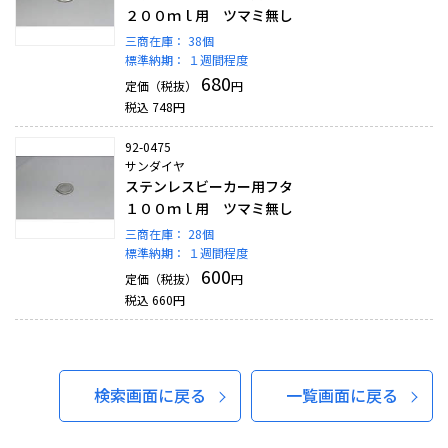
２００ｍｌ用 ツマミ無し
三商在庫：
38個
標準納期：
１週間程度
680
定価（税抜）
円
税込
748
円
92-0475
サンダイヤ
ステンレスビーカー用フタ
１００ｍｌ用 ツマミ無し
三商在庫：
28個
標準納期：
１週間程度
600
定価（税抜）
円
税込
660
円
検索画面に戻る
一覧画面に戻る