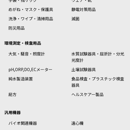
手袋・指サック
ウェア・靴
めがね・マスク・保護具
静電対策用品
洗浄・ワイプ・清掃用品
滅菌
防災用品
環境測定・検査用品
大気・騒音・照度計
水質試験器具・屈折計・分光
光度計
pH,ORP,DO,ECメーター
土壌試験器具
純水製造装置
食品検査・プラスチック検査
器具
局方
ヘルスケアー製品
汎用機器
バイオ関連機器
遠心機