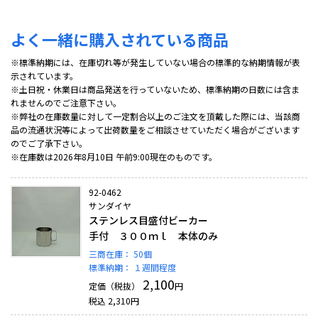
よく一緒に購入されている商品
※標準納期には、在庫切れ等が発生していない場合の標準的な納期情報が表
示されています。
※土日祝・休業日は商品発送を行っていないため、標準納期の日数には含ま
れませんのでご注意下さい。
※弊社の在庫数量に対して一定割合以上のご注文を頂戴した際には、当該商
品の流通状況等によって出荷数量をご相談させていただく場合がございます
のでご了承下さい。
※在庫数は2026年8月10日 午前9:00現在のものです。
92-0462
サンダイヤ
ステンレス目盛付ビーカー
手付 ３００ｍｌ 本体のみ
三商在庫：
50個
標準納期：
１週間程度
2,100
定価（税抜）
円
税込
2,310
円