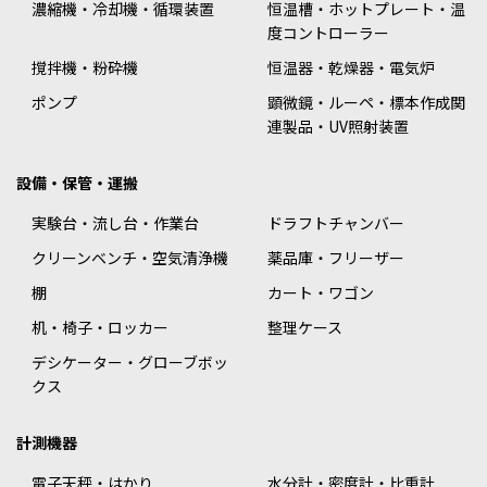
濃縮機・冷却機・循環装置
恒温槽・ホットプレート・温
度コントローラー
撹拌機・粉砕機
恒温器・乾燥器・電気炉
ポンプ
顕微鏡・ルーペ・標本作成関
連製品・UV照射装置
設備・保管・運搬
実験台・流し台・作業台
ドラフトチャンバー
クリーンベンチ・空気清浄機
薬品庫・フリーザー
棚
カート・ワゴン
机・椅子・ロッカー
整理ケース
デシケーター・グローブボッ
クス
計測機器
電子天秤・はかり
水分計・密度計・比重計