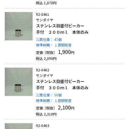
税込
1,870
円
92-0461
サンダイヤ
ステンレス目盛付ビーカー
手付 ２００ｍｌ 本体のみ
三商在庫：
47個
標準納期：
１週間程度
1,900
定価（税抜）
円
税込
2,090
円
92-0462
サンダイヤ
ステンレス目盛付ビーカー
手付 ３００ｍｌ 本体のみ
三商在庫：
50個
標準納期：
１週間程度
2,100
定価（税抜）
円
税込
2,310
円
92-0463