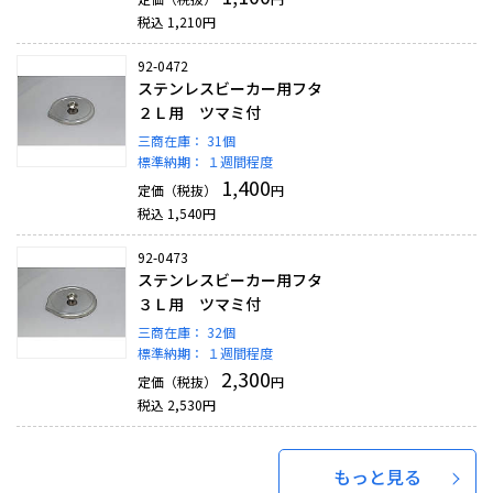
税込
1,210
円
92-0472
ステンレスビーカー用フタ
２Ｌ用 ツマミ付
三商在庫：
31個
標準納期：
１週間程度
1,400
定価（税抜）
円
税込
1,540
円
92-0473
ステンレスビーカー用フタ
３Ｌ用 ツマミ付
三商在庫：
32個
標準納期：
１週間程度
2,300
定価（税抜）
円
税込
2,530
円
もっと見る