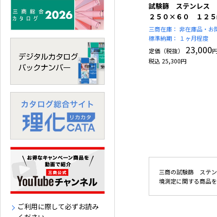
試験篩 ステンレス
２５０×６０ １２５
三商在庫：
非在庫品・お
標準納期：
１ヶ月程度
23,000
定価（税抜）
税込
25,300
円
三商の試験篩 ステン
境測定に関する商品を
ご利用に際して必ずお読み