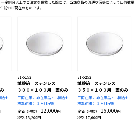
て一定割合以上のご注文を頂戴した際には、当該商品の流通状況等によって出荷数量
 午前9:00現在のものです。
91-5152
91-5252
試験篩 ステンレス
試験篩 ステンレス
み
３００×１００用 蓋のみ
３５０×１００用 蓋のみ
問合せ
三商在庫：
非在庫品・お問合せ
三商在庫：
非在庫品・お問合せ
標準納期：
１ヶ月程度
標準納期：
１ヶ月程度
12,000
16,000
円
定価（税抜）
円
定価（税抜）
円
税込
13,200
円
税込
17,600
円