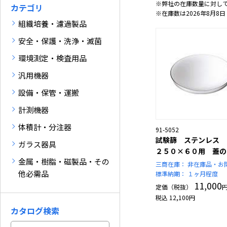
※弊社の在庫数量に対し
カテゴリ
※在庫数は2026年8月8日
組織培養・濾過製品
安全・保護・洗浄・滅菌
環境測定・検査用品
汎用機器
設備・保管・運搬
計測機器
体積計・分注器
91-5052
試験篩 ステンレス
ガラス器具
２５０×６０用 蓋の
金属・樹脂・磁製品・その
三商在庫：
非在庫品・お
他必需品
標準納期：
１ヶ月程度
11,000
定価（税抜）
税込
12,100
円
カタログ検索