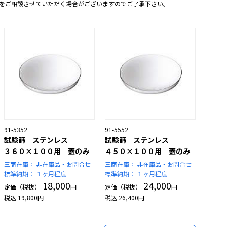
をご相談させていただく場合がございますのでご了承下さい。
91-5352
91-5552
試験篩 ステンレス
試験篩 ステンレス
３６０×１００用 蓋のみ
４５０×１００用 蓋のみ
三商在庫：
非在庫品・お問合せ
三商在庫：
非在庫品・お問合せ
標準納期：
１ヶ月程度
標準納期：
１ヶ月程度
18,000
24,000
定価（税抜）
円
定価（税抜）
円
税込
19,800
円
税込
26,400
円