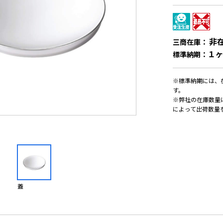
非
三商在庫：
１
標準納期：
※標準納期には、
す。
※弊社の在庫数量
によって出荷数量
蓋