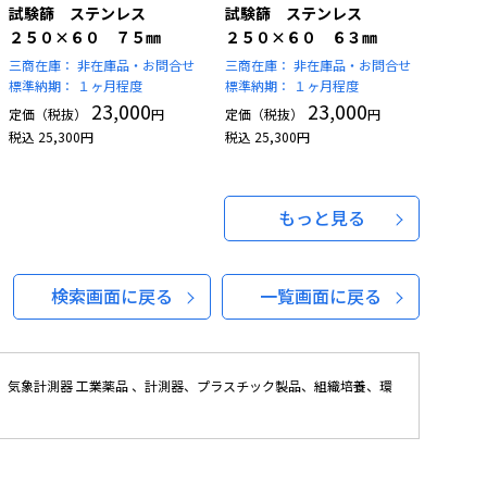
試験篩 ステンレス
試験篩 ステンレス
２５０×６０ ７５㎜
２５０×６０ ６３㎜
三商在庫：
非在庫品・お問合せ
三商在庫：
非在庫品・お問合せ
標準納期：
１ヶ月程度
標準納期：
１ヶ月程度
23,000
23,000
定価（税抜）
円
定価（税抜）
円
税込
25,300
円
税込
25,300
円
もっと見る
検索画面に戻る
一覧画面に戻る
気象計測器 工業薬品 、計測器、プラスチック製品、組織培養、環