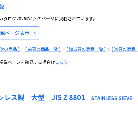
報
タログ2026の1,379ページに掲載されています。
載ページ表示
[ 次の商品 ]
[ 前頁の商品一覧 ]
[ 該当頁の商品一覧 ]
[ 次頁の商品一
掲載ページを確認する場合は
こちら
レス製 大型 JIS Z 8801
STAINLESS SIEVE