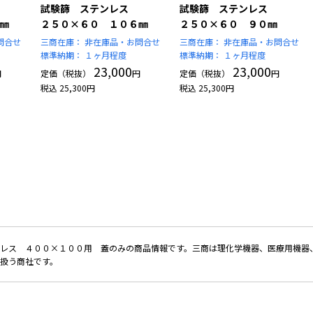
試験篩 ステンレス
試験篩 ステンレス
㎜
２５０×６０ １０６㎜
２５０×６０ ９０㎜
問合せ
三商在庫：
非在庫品・お問合せ
三商在庫：
非在庫品・お問合せ
標準納期：
１ヶ月程度
標準納期：
１ヶ月程度
23,000
23,000
円
定価（税抜）
円
定価（税抜）
円
税込
25,300
円
税込
25,300
円
レス ４００×１００用 蓋のみの商品情報です。三商は理化学機器、医療用機器、
扱う商社です。