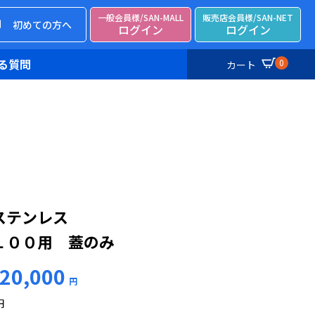
一般会員様/SAN-MALL
販売店会員様/SAN-NET
初めての方へ
ログイン
ログイン
る質問
0
カート
ステンレス
１００用 蓋のみ
20,000
円
円