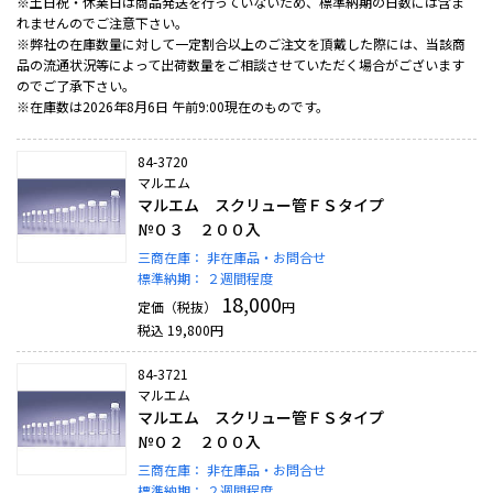
※土日祝・休業日は商品発送を行っていないため、標準納期の日数には含ま
れませんのでご注意下さい。
※弊社の在庫数量に対して一定割合以上のご注文を頂戴した際には、当該商
品の流通状況等によって出荷数量をご相談させていただく場合がございます
のでご了承下さい。
※在庫数は2026年8月6日 午前9:00現在のものです。
84-3720
マルエム
マルエム スクリュー管ＦＳタイプ
№０３ ２００入
三商在庫：
非在庫品・お問合せ
標準納期：
２週間程度
18,000
定価（税抜）
円
税込
19,800
円
84-3721
マルエム
マルエム スクリュー管ＦＳタイプ
№０２ ２００入
三商在庫：
非在庫品・お問合せ
標準納期：
２週間程度