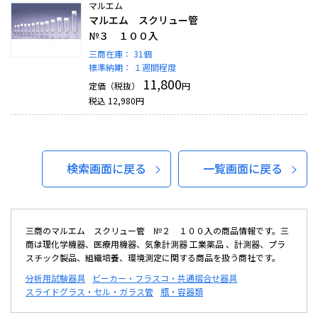
マルエム
マルエム スクリュー管
№３ １００入
三商在庫：
31個
標準納期：
１週間程度
11,800
定価（税抜）
円
税込
12,980
円
検索画面に戻る
一覧画面に戻る
三商のマルエム スクリュー管 №２ １００入の商品情報です。三
商は理化学機器、医療用機器、気象計測器 工業薬品 、計測器、プラ
スチック製品、組織培養、環境測定に関する商品を扱う商社です。
分析用試験器具
ビーカー・フラスコ・共通摺合せ器具
スライドグラス・セル・ガラス管
瓶・容器類