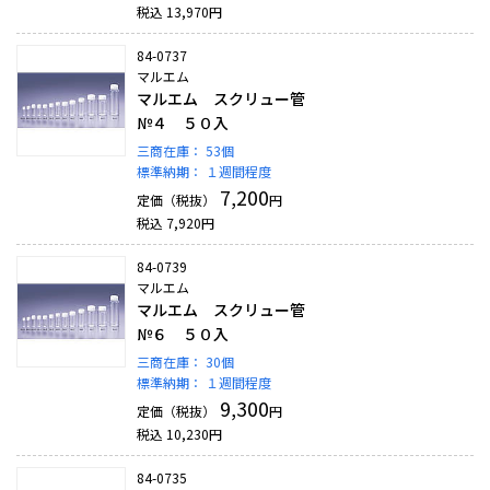
税込
13,970
円
84-0737
マルエム
マルエム スクリュー管
№４ ５０入
三商在庫：
53個
標準納期：
１週間程度
7,200
定価（税抜）
円
税込
7,920
円
84-0739
マルエム
マルエム スクリュー管
№６ ５０入
三商在庫：
30個
標準納期：
１週間程度
9,300
定価（税抜）
円
税込
10,230
円
84-0735