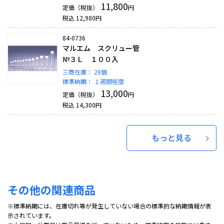
11,800
定価（税抜）
円
税込
12,980
円
84-0736
マルエム スクリュー管
№３Ｌ １００入
三商在庫：
28個
標準納期：
１週間程度
13,000
定価（税抜）
円
税込
14,300
円
もっと見る
その他の関連商品
※標準納期には、在庫切れ等が発生していない場合の標準的な納期情報が表
示されています。