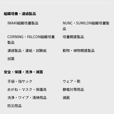
組織培養・濾過製品
IWAKI組織培養製品
NUNC・SUMILON組織培養製
品
CORNING・FALCON組織培養
培養関連製品
製品
濾過製品・濾紙・試験紙
動物・植物関連製品
試薬
安全・保護・洗浄・滅菌
手袋・指サック
ウェア・靴
めがね・マスク・保護具
静電対策用品
洗浄・ワイプ・清掃用品
滅菌
防災用品