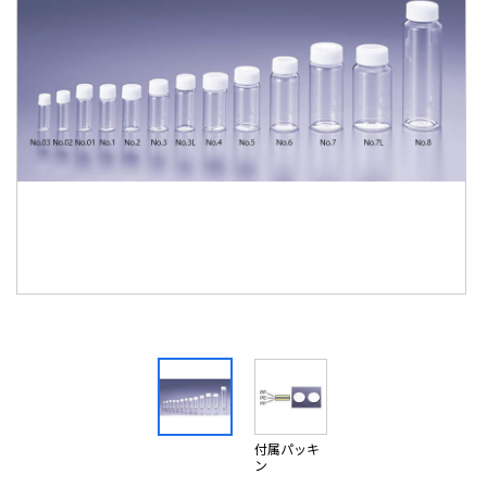
付属パッキ
ン