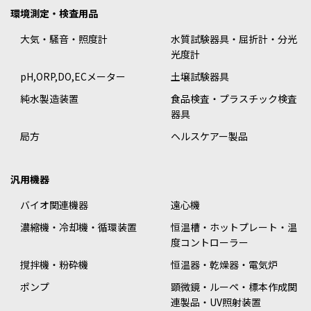
環境測定・検査用品
大気・騒音・照度計
水質試験器具・屈折計・分光
光度計
pH,ORP,DO,ECメーター
土壌試験器具
純水製造装置
食品検査・プラスチック検査
器具
局方
ヘルスケアー製品
汎用機器
バイオ関連機器
遠心機
濃縮機・冷却機・循環装置
恒温槽・ホットプレート・温
度コントローラー
撹拌機・粉砕機
恒温器・乾燥器・電気炉
ポンプ
顕微鏡・ルーペ・標本作成関
連製品・UV照射装置