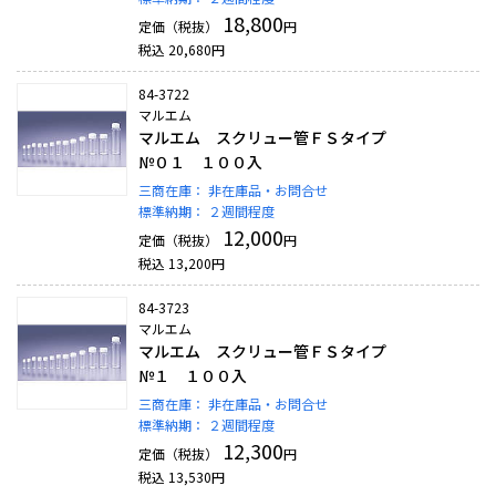
18,800
定価（税抜）
円
税込
20,680
円
84-3722
マルエム
マルエム スクリュー管ＦＳタイプ
№０１ １００入
三商在庫：
非在庫品・お問合せ
標準納期：
２週間程度
12,000
定価（税抜）
円
税込
13,200
円
84-3723
マルエム
マルエム スクリュー管ＦＳタイプ
№１ １００入
三商在庫：
非在庫品・お問合せ
標準納期：
２週間程度
12,300
定価（税抜）
円
税込
13,530
円