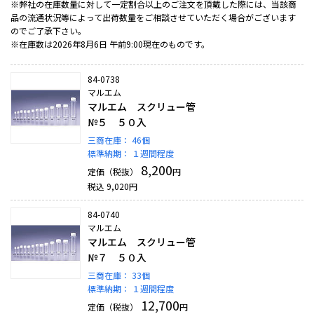
※弊社の在庫数量に対して一定割合以上のご注文を頂戴した際には、当該商
品の流通状況等によって出荷数量をご相談させていただく場合がございます
のでご了承下さい。
※在庫数は2026年8月6日 午前9:00現在のものです。
84-0738
マルエム
マルエム スクリュー管
№５ ５０入
三商在庫：
46個
標準納期：
１週間程度
8,200
定価（税抜）
円
税込
9,020
円
84-0740
マルエム
マルエム スクリュー管
№７ ５０入
三商在庫：
33個
標準納期：
１週間程度
12,700
定価（税抜）
円