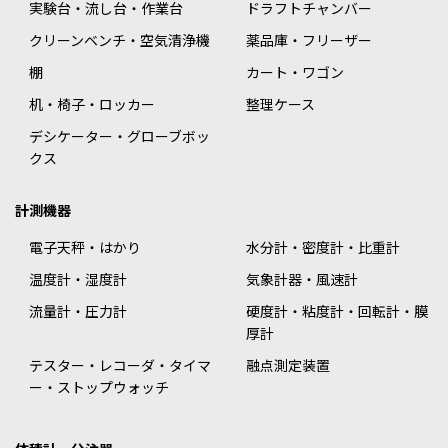
実験台・流し台・作業台
ドラフトチャンバー
クリーンベンチ・空気清浄機
薬品庫・フリーザー
棚
カート・ワゴン
机・椅子・ロッカー
整理ケース
デシケーター・グローブボッ
クス
計測機器
電子天秤・はかり
水分計・密度計・比重計
温度計・湿度計
気象計器・風速計
流量計・圧力計
硬度計・粘度計・回転計・膜
厚計
テスター・レコーダ・タイマ
融点測定装置
ー・ストップウォッチ