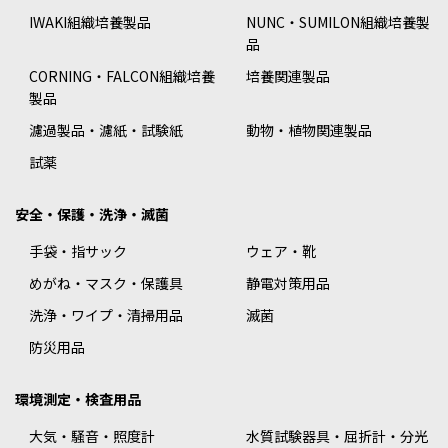
IWAKI組織培養製品
NUNC・SUMILON組織培養製
品
CORNING・FALCON組織培養
培養関連製品
製品
濾過製品・濾紙・試験紙
動物・植物関連製品
試薬
安全・保護・洗浄・滅菌
手袋・指サック
ウェア・靴
めがね・マスク・保護具
静電対策用品
洗浄・ワイプ・清掃用品
滅菌
防災用品
環境測定・検査用品
大気・騒音・照度計
水質試験器具・屈折計・分光