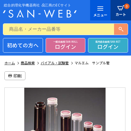
0
一般会員様/SAN-MALL
販売店会員様/SAN-NET
初めての方へ
ログイン
ログイン
ホーム
商品検索
バイアル・試験管
マルエム サンプル管
印刷