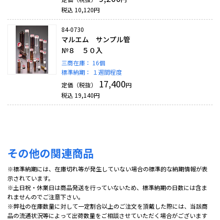
税込
10,120
円
84-0730
マルエム サンプル管
№８ ５０入
三商在庫：
16個
標準納期：
１週間程度
17,400
定価（税抜）
円
税込
19,140
円
その他の関連商品
※標準納期には、在庫切れ等が発生していない場合の標準的な納期情報が表
示されています。
※土日祝・休業日は商品発送を行っていないため、標準納期の日数には含ま
れませんのでご注意下さい。
※弊社の在庫数量に対して一定割合以上のご注文を頂戴した際には、当該商
品の流通状況等によって出荷数量をご相談させていただく場合がございます