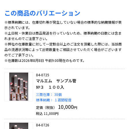
この商品のバリエーション
※標準納期には、在庫切れ等が発生していない場合の標準的な納期情報が表
示されています。
※土日祝・休業日は商品発送を行っていないため、標準納期の日数には含ま
れませんのでご注意下さい。
※弊社の在庫数量に対して一定割合以上のご注文を頂戴した際には、当該商
品の流通状況等によって出荷数量をご相談させていただく場合がございます
のでご了承下さい。
※在庫数は2026年8月8日 午前9:00現在のものです。
84-0725
マルエム サンプル管
№３ １００入
三商在庫：
38個
標準納期：
１週間程度
10,000
定価（税抜）
円
税込
11,000
円
84-0726