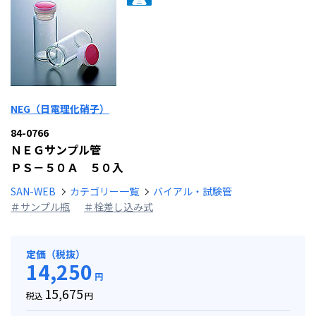
NEG（日電理化硝子）
84-0766
ＮＥＧサンプル管
ＰＳ－５０Ａ ５０入
SAN-WEB
カテゴリー一覧
バイアル・試験管
＃サンプル瓶
＃栓差し込み式
定価（税抜）
14,250
円
15,675
税込
円