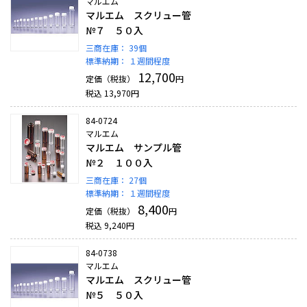
マルエム
マルエム スクリュー管
№７ ５０入
三商在庫：
39個
標準納期：
１週間程度
12,700
定価（税抜）
円
税込
13,970
円
84-0724
マルエム
マルエム サンプル管
№２ １００入
三商在庫：
27個
標準納期：
１週間程度
8,400
定価（税抜）
円
税込
9,240
円
84-0738
マルエム
マルエム スクリュー管
№５ ５０入