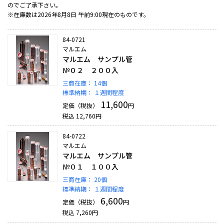
のでご了承下さい。
※在庫数は2026年8月8日 午前9:00現在のものです。
84-0721
マルエム
マルエム サンプル管
№０２ ２００入
三商在庫：
14個
標準納期：
１週間程度
11,600
定価（税抜）
円
税込
12,760
円
84-0722
マルエム
マルエム サンプル管
№０１ １００入
三商在庫：
20個
標準納期：
１週間程度
6,600
定価（税抜）
円
税込
7,260
円