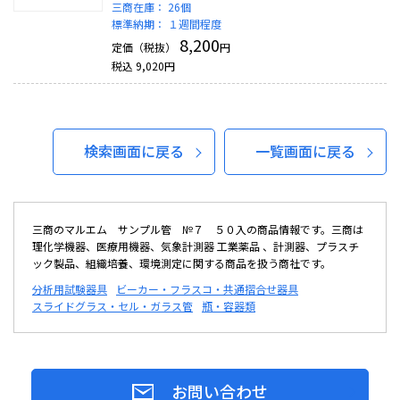
三商在庫：
26個
標準納期：
１週間程度
8,200
定価（税抜）
円
税込
9,020
円
検索画面に戻る
一覧画面に戻る
三商のマルエム サンプル管 №７ ５０入の商品情報です。三商は
理化学機器、医療用機器、気象計測器 工業薬品 、計測器、プラスチ
ック製品、組織培養、環境測定に関する商品を扱う商社です。
分析用試験器具
ビーカー・フラスコ・共通摺合せ器具
スライドグラス・セル・ガラス管
瓶・容器類
お問い合わせ