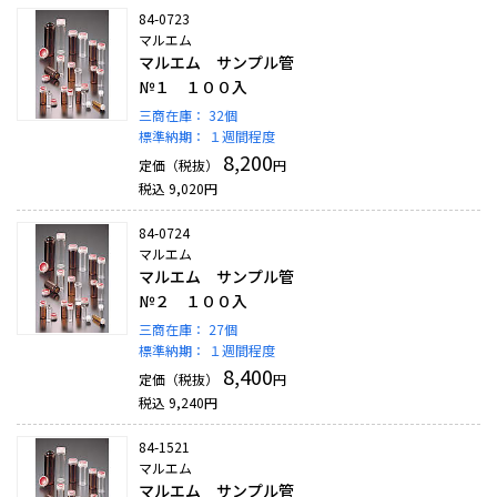
84-0723
マルエム
マルエム サンプル管
№１ １００入
三商在庫：
32個
標準納期：
１週間程度
8,200
定価（税抜）
円
税込
9,020
円
84-0724
マルエム
マルエム サンプル管
№２ １００入
三商在庫：
27個
標準納期：
１週間程度
8,400
定価（税抜）
円
税込
9,240
円
84-1521
マルエム
マルエム サンプル管