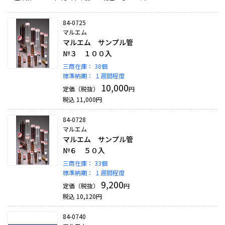
84-0725
マルエム
マルエム サンプル管
№３ １００入
三商在庫：
38個
標準納期：
１週間程度
10,000
定価（税抜）
円
税込
11,000
円
84-0728
マルエム
マルエム サンプル管
№６ ５０入
三商在庫：
33個
標準納期：
１週間程度
9,200
定価（税抜）
円
税込
10,120
円
84-0740