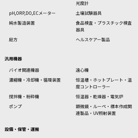
光度計
pH,ORP,DO,ECメーター
土壌試験器具
純水製造装置
食品検査・プラスチック検査
器具
局方
ヘルスケアー製品
汎用機器
バイオ関連機器
遠心機
濃縮機・冷却機・循環装置
恒温槽・ホットプレート・温
度コントローラー
撹拌機・粉砕機
恒温器・乾燥器・電気炉
ポンプ
顕微鏡・ルーペ・標本作成関
連製品・UV照射装置
設備・保管・運搬