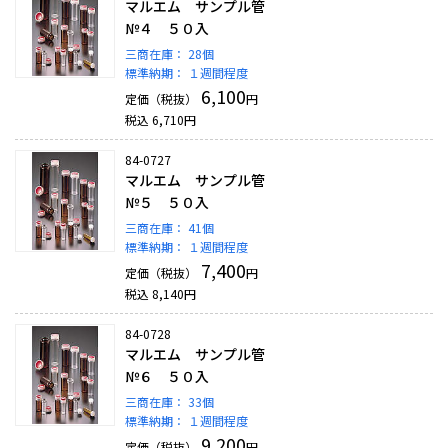
マルエム サンプル管
№４ ５０入
三商在庫：
28個
標準納期：
１週間程度
6,100
定価（税抜）
円
税込
6,710
円
84-0727
マルエム サンプル管
№５ ５０入
三商在庫：
41個
標準納期：
１週間程度
7,400
定価（税抜）
円
税込
8,140
円
84-0728
マルエム サンプル管
№６ ５０入
三商在庫：
33個
標準納期：
１週間程度
9,200
定価（税抜）
円