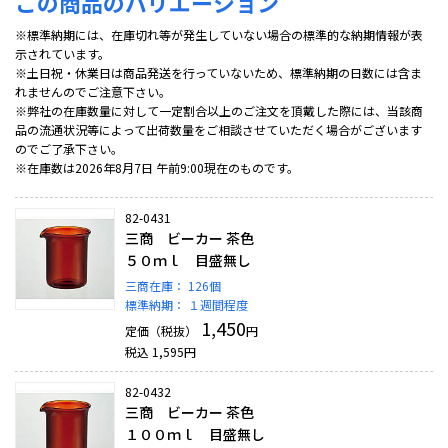
この商品のバリエーション
※標準納期には、在庫切れ等が発生していない場合の標準的な納期情報が表
示されています。
※土日祝・休業日は商品発送を行っていないため、標準納期の日数には含ま
れませんのでご注意下さい。
※弊社の在庫数量に対して一定割合以上のご注文を頂戴した際には、当該商
品の流通状況等によって出荷数量をご相談させていただく場合がございます
のでご了承下さい。
※在庫数は2026年8月7日 午前9:00現在のものです。
82-0431
三商 ビーカー 茶色
５０ｍｌ 目盛無し
三商在庫：
126個
標準納期：
１週間程度
1,450
定価（税抜）
円
税込
1,595
円
82-0432
三商 ビーカー 茶色
１００ｍｌ 目盛無し