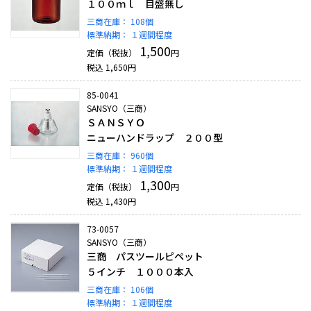
１００ｍｌ 目盛無し
三商在庫：
108個
標準納期：
１週間程度
1,500
定価（税抜）
円
税込
1,650
円
85-0041
SANSYO（三商）
ＳＡＮＳＹＯ
ニューハンドラップ ２００型
三商在庫：
960個
標準納期：
１週間程度
1,300
定価（税抜）
円
税込
1,430
円
73-0057
SANSYO（三商）
三商 パスツールピペット
５インチ １０００本入
三商在庫：
106個
標準納期：
１週間程度