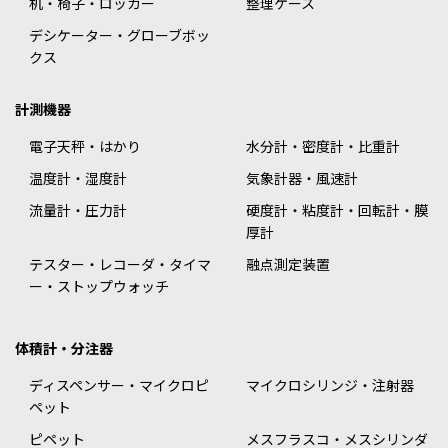
机・椅子・ロッカー
整理ケース
デシケーター・グローブボッ
クス
計測機器
電子天秤・はかり
水分計・密度計・比重計
温度計・湿度計
気象計器・風速計
流量計・圧力計
硬度計・粘度計・回転計・膜
厚計
テスター・レコーダ・タイマ
融点測定装置
ー・ストップウォッチ
体積計・分注器
ディスペンサー・マイクロピ
マイクロシリンジ・注射器
ペット
ピペット
メスフラスコ・メスシリンダ