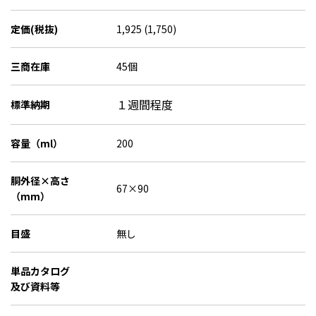
定価(税抜)
1,925 (1,750)
三商在庫
45個
１週間程度
標準納期
容量（ml）
200
胴外径×高さ
67×90
（mm）
目盛
無し
単品カタログ
及び資料等