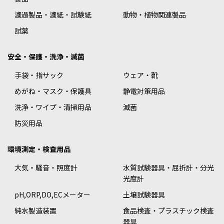
濾過製品・濾紙・試験紙
動物・植物関連製品
試薬
安全・保護・洗浄・滅菌
手袋・指サック
ウェア・靴
めがね・マスク・保護具
静電対策用品
洗浄・ワイプ・清掃用品
滅菌
防災用品
環境測定・検査用品
大気・騒音・照度計
水質試験器具・屈折計・分光
光度計
pH,ORP,DO,ECメーター
土壌試験器具
純水製造装置
食品検査・プラスチック検査
器具