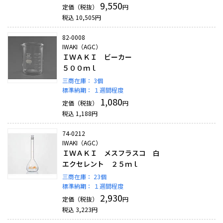
9,550
定価（税抜）
円
税込
10,505
円
82-0008
IWAKI（AGC）
ＩＷＡＫＩ ビーカー
５００ｍｌ
三商在庫：
3個
標準納期：
１週間程度
1,080
定価（税抜）
円
税込
1,188
円
74-0212
IWAKI（AGC）
ＩＷＡＫＩ メスフラスコ 白
エクセレント ２５ｍｌ
三商在庫：
23個
標準納期：
１週間程度
2,930
定価（税抜）
円
税込
3,223
円