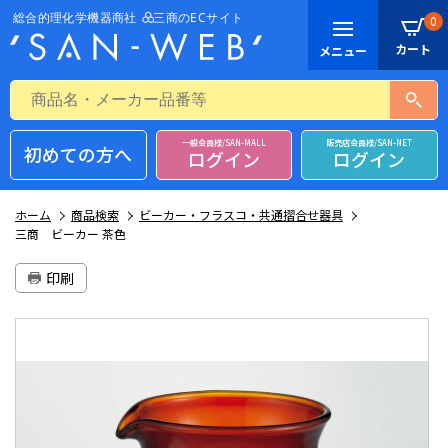
0
一般会員様/SAN-MALL
販売店会員様/SAN-NET
初めての方へ
ログイン
ログイン
ホーム
商品検索
ビーカー・フラスコ・共通摺合せ器具
三商 ビーカー 茶色
印刷