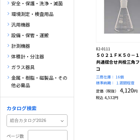
安全・保護・洗浄・滅菌
環境測定・検査用品
汎用機器
設備・保管・運搬
計測機器
82-0111
５０２１ＦＫ５０－１
体積計・分注器
共通摺合せ共栓三角フ
ガラス器具
コ
三商在庫：
16個
金属・樹脂・磁製品・その
標準納期：
１週間程度
他必需品
4,120
定価（税抜）
円
税込
4,532
円
カタログ検索
ページ数