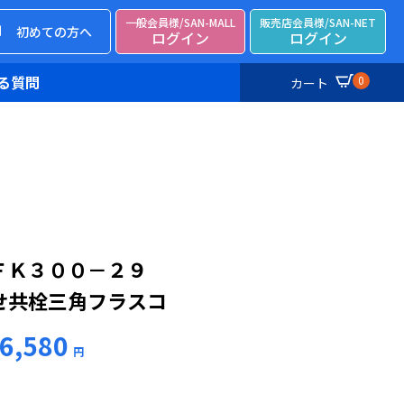
一般会員様/SAN-MALL
販売店会員様/SAN-NET
初めての方へ
ログイン
ログイン
る質問
0
カート
ＦＫ３００－２９
せ共栓三角フラスコ
6,580
円