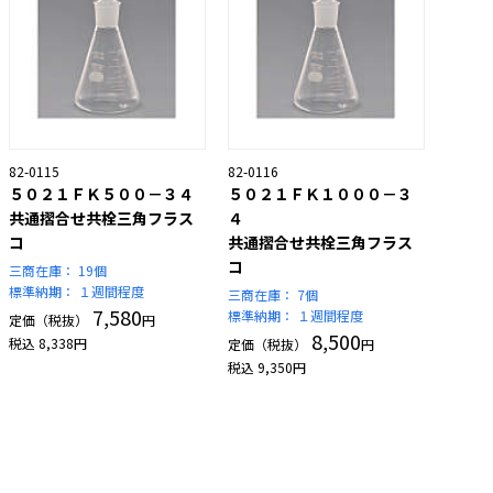
82-0115
82-0116
５０２１ＦＫ５００－３４
５０２１ＦＫ１０００－３
共通摺合せ共栓三角フラス
４
コ
共通摺合せ共栓三角フラス
コ
三商在庫：
19個
標準納期：
１週間程度
三商在庫：
7個
7,580
標準納期：
１週間程度
定価（税抜）
円
8,500
税込
8,338
円
定価（税抜）
円
税込
9,350
円