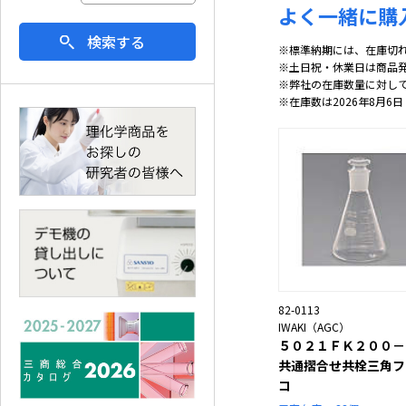
よく一緒に購
検索する
※標準納期には、在庫切
※土日祝・休業日は商品
※弊社の在庫数量に対し
※在庫数は2026年8月6日
82-0113
IWAKI（AGC）
５０２１ＦＫ２００－
共通摺合せ共栓三角フ
コ