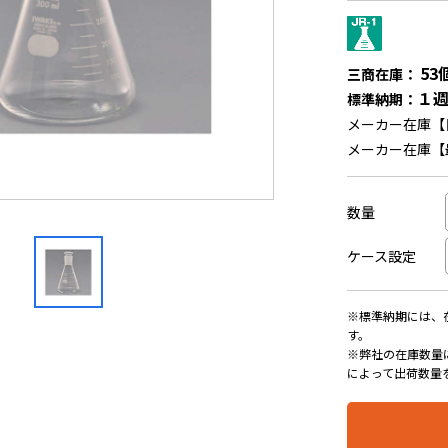
53
三商在庫：
１
標準納期：
メーカー在庫【
メーカー在庫【
数量
ケース設定
※標準納期には、
す。
※弊社の在庫数量
によって出荷数量