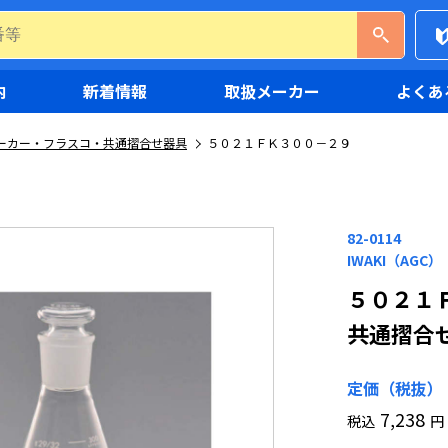
内
新着情報
取扱メーカー
よくあ
ーカー・フラスコ・共通摺合せ器具
５０２１ＦＫ３００－２９
82-0114
IWAKI（AGC）
５０２１
共通摺合
定価（税抜）
7,238
税込
円