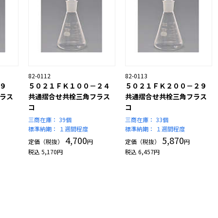
82-0112
82-0113
９
５０２１ＦＫ１００－２４
５０２１ＦＫ２００－２９
ラス
共通摺合せ共栓三角フラス
共通摺合せ共栓三角フラス
コ
コ
三商在庫：
39個
三商在庫：
33個
標準納期：
１週間程度
標準納期：
１週間程度
4,700
5,870
定価（税抜）
円
定価（税抜）
円
税込
5,170
円
税込
6,457
円