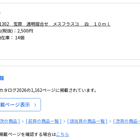
品
4-1302 宮原 透明摺合せ メスフラスコ 白 １０ｍｌ
(税抜)：2,500円
商在庫：
14個
報
タログ2026の1,162ページに掲載されています。
載ページ表示
[ 次の商品 ]
[ 前頁の商品一覧 ]
[ 該当頁の商品一覧 ]
[ 次頁の商品一
掲載ページを確認する場合は
こちら