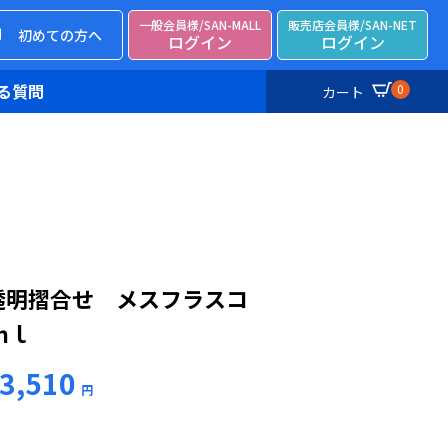
一般会員様/SAN-MALL
販売店会員様/SAN-NET
初めての方へ
ログイン
ログイン
る質問
0
カート
 透明摺合せ メスフラスコ
ｍｌ
3,510
円