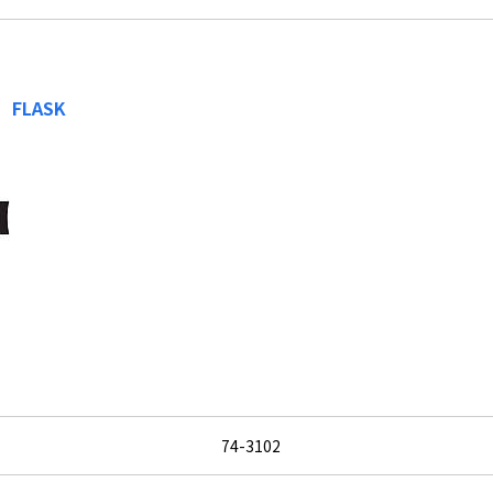
コ
FLASK
74-3102