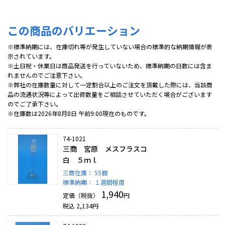
この商品のバリエーション
※標準納期には、在庫切れ等が発生していない場合の標準的な納期情報が表
示されています。
※土日祝・休業日は商品発送を行っていないため、標準納期の日数には含ま
れませんのでご注意下さい。
※弊社の在庫数量に対して一定割合以上のご注文を頂戴した際には、当該商
品の流通状況等によって出荷数量をご相談させていただく場合がございます
のでご了承下さい。
※在庫数は2026年8月8日 午前9:00現在のものです。
74-1021
三商 宮原 メスフラスコ
白 ５ｍｌ
三商在庫：
55個
標準納期：
１週間程度
1,940
定価（税抜）
円
税込
2,134
円