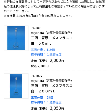
※弊社の在庫数量に対して一定割合以上のご注文を頂戴した際には、当該商
品の流通状況等によって出荷数量をご相談させていただく場合がございます
のでご了承下さい。
※在庫数は2026年8月8日 午前9:00現在のものです。
74-1025
miyahara（宮原計量器製作所）
三商 宮原 メスフラスコ
白 ５０ｍｌ
三商在庫：
119個
標準納期：
１週間程度
2,000
定価（税抜）
円
税込
2,200
円
74-1027
miyahara（宮原計量器製作所）
三商 宮原 メスフラスコ
白 ２００ｍｌ
三商在庫：
29個
標準納期：
１週間程度
3,050
定価（税抜）
円