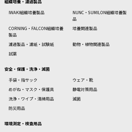
組織培養・濾過製品
IWAKI組織培養製品
NUNC・SUMILON組織培養製
品
CORNING・FALCON組織培養
培養関連製品
製品
濾過製品・濾紙・試験紙
動物・植物関連製品
試薬
安全・保護・洗浄・滅菌
手袋・指サック
ウェア・靴
めがね・マスク・保護具
静電対策用品
洗浄・ワイプ・清掃用品
滅菌
防災用品
環境測定・検査用品