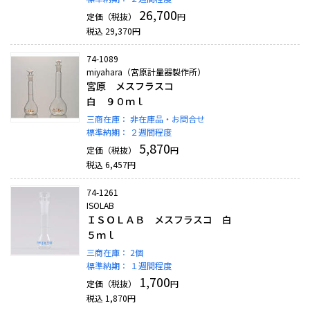
26,700
定価（税抜）
円
税込
29,370
円
74-1089
miyahara（宮原計量器製作所）
宮原 メスフラスコ
白 ９０ｍｌ
三商在庫：
非在庫品・お問合せ
標準納期：
２週間程度
5,870
定価（税抜）
円
税込
6,457
円
74-1261
ISOLAB
ＩＳＯＬＡＢ メスフラスコ 白
５ｍｌ
三商在庫：
2個
標準納期：
１週間程度
1,700
定価（税抜）
円
税込
1,870
円