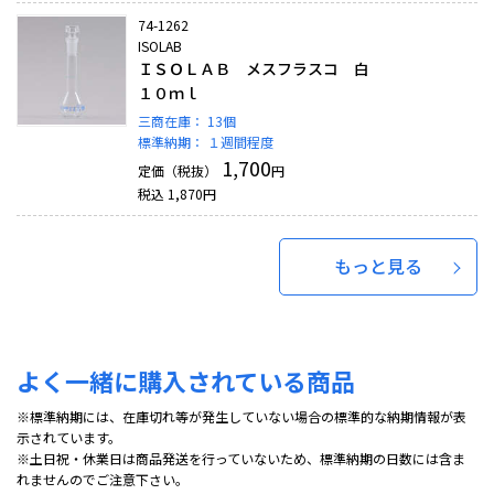
74-1262
ISOLAB
ＩＳＯＬＡＢ メスフラスコ 白
１０ｍｌ
三商在庫：
13個
標準納期：
１週間程度
1,700
定価（税抜）
円
税込
1,870
円
もっと見る
よく一緒に購入されている商品
※標準納期には、在庫切れ等が発生していない場合の標準的な納期情報が表
示されています。
※土日祝・休業日は商品発送を行っていないため、標準納期の日数には含ま
れませんのでご注意下さい。