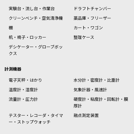
実験台・流し台・作業台
ドラフトチャンバー
クリーンベンチ・空気清浄機
薬品庫・フリーザー
棚
カート・ワゴン
机・椅子・ロッカー
整理ケース
デシケーター・グローブボッ
クス
計測機器
電子天秤・はかり
水分計・密度計・比重計
温度計・湿度計
気象計器・風速計
流量計・圧力計
硬度計・粘度計・回転計・膜
厚計
テスター・レコーダ・タイマ
融点測定装置
ー・ストップウォッチ