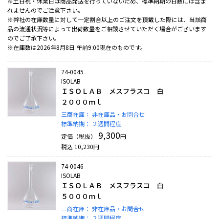
※土日祝・休業日は商品発送を行っていないため、標準納期の日数には含ま
れませんのでご注意下さい。
※弊社の在庫数量に対して一定割合以上のご注文を頂戴した際には、当該商
品の流通状況等によって出荷数量をご相談させていただく場合がございます
のでご了承下さい。
※在庫数は2026年8月8日 午前9:00現在のものです。
74-0045
ISOLAB
ＩＳＯＬＡＢ メスフラスコ 白
２０００ｍｌ
三商在庫：
非在庫品・お問合せ
標準納期：
２週間程度
9,300
定価（税抜）
円
税込
10,230
円
74-0046
ISOLAB
ＩＳＯＬＡＢ メスフラスコ 白
５０００ｍｌ
三商在庫：
非在庫品・お問合せ
標準納期：
２週間程度