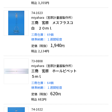
税込
3,355
円
74-1023
miyahara（宮原計量器製作所）
三商 宮原 メスフラスコ
白 ２０ｍｌ
三商在庫：
69個
標準納期：
１週間程度
1,940
定価（税抜）
円
税込
2,134
円
73-0808
miyahara（宮原計量器製作所）
三商 宮原 ホールピペット
５ｍｌ
三商在庫：
64個
標準納期：
１週間程度
620
定価（税抜）
円
税込
682
円
74-1022