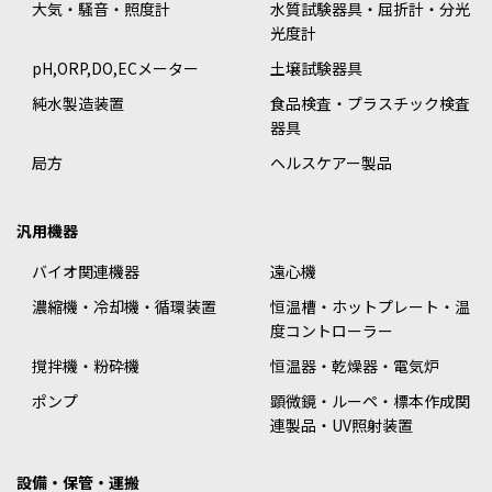
大気・騒音・照度計
水質試験器具・屈折計・分光
光度計
pH,ORP,DO,ECメーター
土壌試験器具
純水製造装置
食品検査・プラスチック検査
器具
局方
ヘルスケアー製品
汎用機器
バイオ関連機器
遠心機
濃縮機・冷却機・循環装置
恒温槽・ホットプレート・温
度コントローラー
撹拌機・粉砕機
恒温器・乾燥器・電気炉
ポンプ
顕微鏡・ルーペ・標本作成関
連製品・UV照射装置
設備・保管・運搬