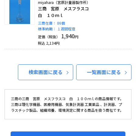
miyahara（宮原計量器製作所）
三商 宮原 メスフラスコ
白 １０ｍｌ
三商在庫：
86個
標準納期：
１週間程度
1,940
定価（税抜）
円
税込
2,134
円
検索画面に戻る
一覧画面に戻る
三商の三商 宮原 メスフラスコ 白 １００ｍｌの商品情報です。
三商は理化学機器、医療用機器、気象計測器 工業薬品 、計測器、プ
ラスチック製品、組織培養、環境測定に関する商品を扱う商社です。