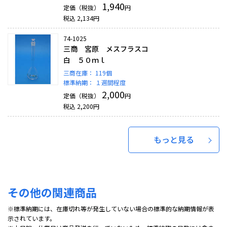
1,940
定価（税抜）
円
税込
2,134
円
74-1025
三商 宮原 メスフラスコ
白 ５０ｍｌ
三商在庫：
119個
標準納期：
１週間程度
2,000
定価（税抜）
円
税込
2,200
円
もっと見る
その他の関連商品
※標準納期には、在庫切れ等が発生していない場合の標準的な納期情報が表
示されています。