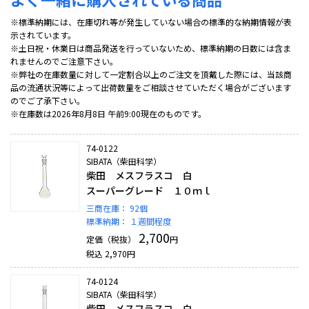
※標準納期には、在庫切れ等が発生していない場合の標準的な納期情報が表
示されています。
※土日祝・休業日は商品発送を行っていないため、標準納期の日数には含ま
れませんのでご注意下さい。
※弊社の在庫数量に対して一定割合以上のご注文を頂戴した際には、当該商
品の流通状況等によって出荷数量をご相談させていただく場合がございます
のでご了承下さい。
※在庫数は2026年8月8日 午前9:00現在のものです。
74-0122
SIBATA（柴田科学）
柴田 メスフラスコ 白
スーパーグレード １０ｍｌ
三商在庫：
92個
標準納期：
１週間程度
2,700
定価（税抜）
円
税込
2,970
円
74-0124
SIBATA（柴田科学）
柴田 メスフラスコ 白