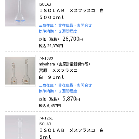
ISOLAB
ＩＳＯＬＡＢ メスフラスコ 白
５０００ｍｌ
三商在庫：
非在庫品・お問合せ
標準納期：
２週間程度
26,700
定価（税抜）
円
税込
29,370
円
74-1089
miyahara（宮原計量器製作所）
宮原 メスフラスコ
白 ９０ｍｌ
三商在庫：
非在庫品・お問合せ
標準納期：
２週間程度
5,870
定価（税抜）
円
税込
6,457
円
74-1261
ISOLAB
ＩＳＯＬＡＢ メスフラスコ 白
５ｍｌ