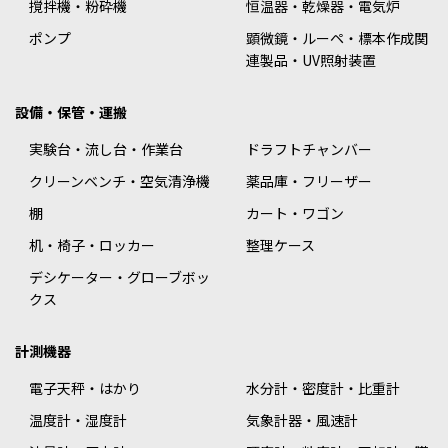
撹拌機・粉砕機
恒温器・乾燥器・電気炉
ポンプ
顕微鏡・ルーペ・標本作成関
連製品・UV照射装置
設備・保管・運搬
実験台・流し台・作業台
ドラフトチャンバー
クリーンベンチ・空気清浄機
薬品庫・フリーザー
棚
カート・ワゴン
机・椅子・ロッカー
整理ケース
デシケーター・グローブボッ
クス
計測機器
電子天秤・はかり
水分計・密度計・比重計
温度計・湿度計
気象計器・風速計