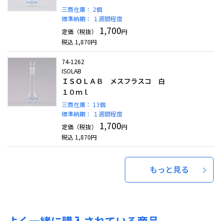
三商在庫：
2個
標準納期：
１週間程度
1,700
定価（税抜）
円
税込
1,870
円
74-1262
ISOLAB
ＩＳＯＬＡＢ メスフラスコ 白
１０ｍｌ
三商在庫：
13個
標準納期：
１週間程度
1,700
定価（税抜）
円
税込
1,870
円
もっと見る
よく一緒に購入されている商品