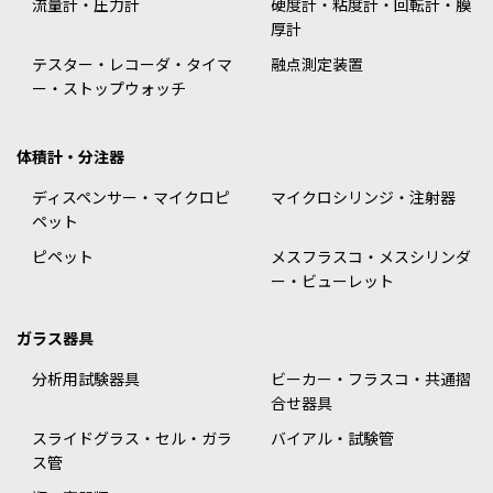
流量計・圧力計
硬度計・粘度計・回転計・膜
厚計
テスター・レコーダ・タイマ
融点測定装置
ー・ストップウォッチ
体積計・分注器
ディスペンサー・マイクロピ
マイクロシリンジ・注射器
ペット
ピペット
メスフラスコ・メスシリンダ
ー・ビューレット
ガラス器具
分析用試験器具
ビーカー・フラスコ・共通摺
合せ器具
スライドグラス・セル・ガラ
バイアル・試験管
ス管