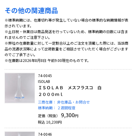
その他の関連商品
※標準納期には、在庫切れ等が発生していない場合の標準的な納期情報が表
示されています。
※土日祝・休業日は商品発送を行っていないため、標準納期の日数には含ま
れませんのでご注意下さい。
※弊社の在庫数量に対して一定割合以上のご注文を頂戴した際には、当該商
品の流通状況等によって出荷数量をご相談させていただく場合がございます
のでご了承下さい。
※在庫数は2026年8月8日 午前9:00現在のものです。
74-0045
ISOLAB
ＩＳＯＬＡＢ メスフラスコ 白
２０００ｍｌ
三商在庫：
非在庫品・お問合せ
標準納期：
２週間程度
9,300
定価（税抜）
円
税込
10,230
円
74-0046