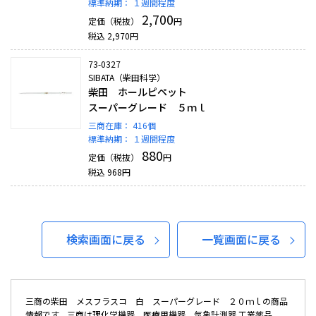
標準納期：
１週間程度
2,700
定価（税抜）
円
税込
2,970
円
73-0327
SIBATA（柴田科学）
柴田 ホールピペット
スーパーグレード ５ｍｌ
三商在庫：
416個
標準納期：
１週間程度
880
定価（税抜）
円
税込
968
円
検索画面に戻る
一覧画面に戻る
三商の柴田 メスフラスコ 白 スーパーグレード ２０ｍｌの商品
情報です。三商は理化学機器、医療用機器、気象計測器 工業薬品 、