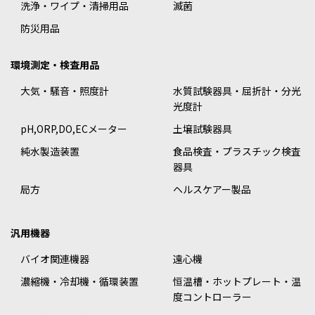
洗浄・ワイプ・清掃用品
滅菌
防災用品
環境測定・検査用品
大気・騒音・照度計
水質試験器具・屈折計・分光
光度計
pH,ORP,DO,ECメーター
土壌試験器具
純水製造装置
食品検査・プラスチック検査
器具
局方
ヘルスケアー製品
汎用機器
バイオ関連機器
遠心機
濃縮機・冷却機・循環装置
恒温槽・ホットプレート・温
度コントローラー