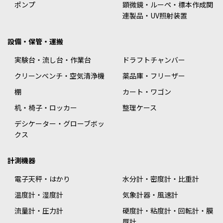
ポンプ
顕微鏡・ルーペ・標本作成関
連製品・UV照射装置
設備・保管・運搬
実験台・流し台・作業台
ドラフトチャンバー
クリーンベンチ・空気清浄機
薬品庫・フリーザー
棚
カート・ワゴン
机・椅子・ロッカー
整理ケース
デシケーター・グローブボッ
クス
計測機器
電子天秤・はかり
水分計・密度計・比重計
温度計・湿度計
気象計器・風速計
流量計・圧力計
硬度計・粘度計・回転計・膜
厚計