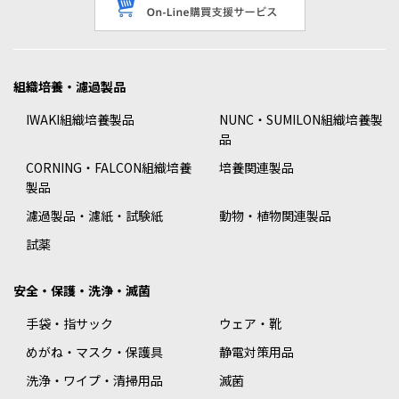
組織培養・濾過製品
IWAKI組織培養製品
NUNC・SUMILON組織培養製
品
CORNING・FALCON組織培養
培養関連製品
製品
濾過製品・濾紙・試験紙
動物・植物関連製品
試薬
安全・保護・洗浄・滅菌
手袋・指サック
ウェア・靴
めがね・マスク・保護具
静電対策用品
洗浄・ワイプ・清掃用品
滅菌