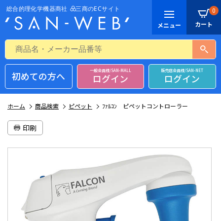
0
一般会員様/SAN-MALL
販売店会員様/SAN-NET
初めての方へ
ログイン
ログイン
ホーム
商品検索
ピペット
ﾌｧﾙｺﾝ ピペットコントローラー
印刷