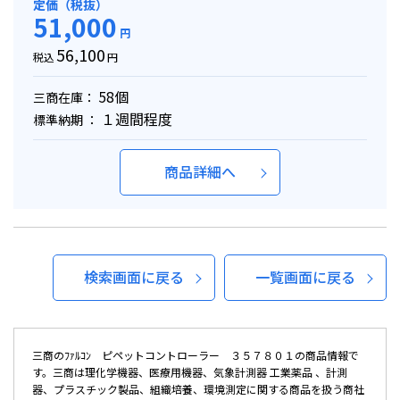
定価（税抜）
51,000
円
56,100
税込
円
58個
三商在庫：
１週間程度
標準納期 ：
商品詳細へ
検索画面に戻る
一覧画面に戻る
三商のﾌｧﾙｺﾝ ピペットコントローラー ３５７８０１の商品情報で
す。三商は理化学機器、医療用機器、気象計測器 工業薬品 、計測
器、プラスチック製品、組織培養、環境測定に関する商品を扱う商社