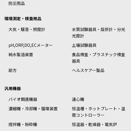
防災用品
環境測定・検査用品
大気・騒音・照度計
水質試験器具・屈折計・分光
光度計
pH,ORP,DO,ECメーター
土壌試験器具
純水製造装置
食品検査・プラスチック検査
器具
局方
ヘルスケアー製品
汎用機器
バイオ関連機器
遠心機
濃縮機・冷却機・循環装置
恒温槽・ホットプレート・温
度コントローラー
撹拌機・粉砕機
恒温器・乾燥器・電気炉