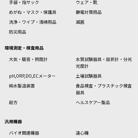
手袋・指サック
ウェア・靴
めがね・マスク・保護具
静電対策用品
洗浄・ワイプ・清掃用品
滅菌
防災用品
環境測定・検査用品
大気・騒音・照度計
水質試験器具・屈折計・分光
光度計
pH,ORP,DO,ECメーター
土壌試験器具
純水製造装置
食品検査・プラスチック検査
器具
局方
ヘルスケアー製品
汎用機器
バイオ関連機器
遠心機