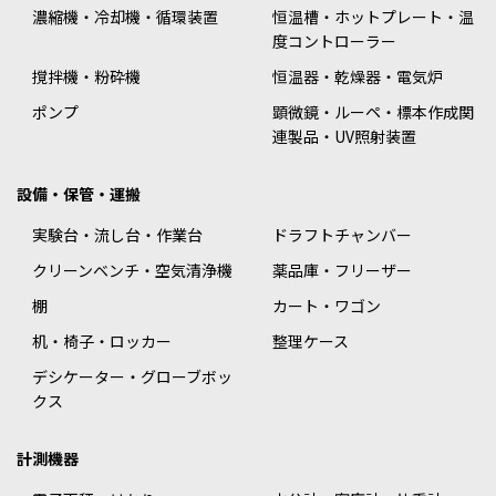
濃縮機・冷却機・循環装置
恒温槽・ホットプレート・温
度コントローラー
撹拌機・粉砕機
恒温器・乾燥器・電気炉
ポンプ
顕微鏡・ルーペ・標本作成関
連製品・UV照射装置
設備・保管・運搬
実験台・流し台・作業台
ドラフトチャンバー
クリーンベンチ・空気清浄機
薬品庫・フリーザー
棚
カート・ワゴン
机・椅子・ロッカー
整理ケース
デシケーター・グローブボッ
クス
計測機器