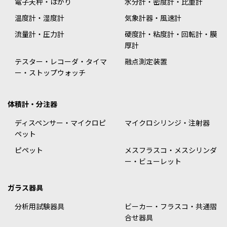
電子天秤・はかり
水分計・密度計・比重計
温度計・湿度計
気象計器・風速計
流量計・圧力計
硬度計・粘度計・回転計・膜
厚計
テスター・レコーダ・タイマ
融点測定装置
ー・ストップウォッチ
体積計・分注器
ディスペンサー・マイクロピ
マイクロシリンジ・注射器
ペット
ピペット
メスフラスコ・メスシリンダ
ー・ビューレット
ガラス器具
分析用試験器具
ビーカー・フラスコ・共通摺
合せ器具