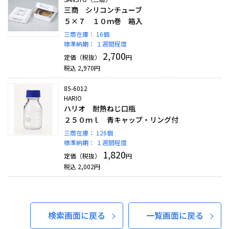
三商 シリコンチューブ
５×７ １０ｍ巻 箱入
三商在庫：
16個
標準納期：
１週間程度
2,700
定価（税抜）
円
税込
2,970
円
85-6012
HARIO
ハリオ 耐熱ねじ口瓶
２５０ｍｌ 青キャップ・リング付
三商在庫：
126個
標準納期：
１週間程度
1,820
定価（税抜）
円
税込
2,002
円
検索画面に戻る
一覧画面に戻る