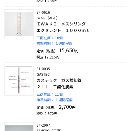
税込
1,738
円
74-0616
IWAKI（AGC）
ＩＷＡＫＩ メスシリンダー
エクセレント １０００ｍｌ
三商在庫：
10個
標準納期：
１週間程度
15,650
定価（税抜）
円
税込
17,215
円
31-0035
GASTEC
ガステック ガス検知管
２ＬＬ 二酸化炭素
三商在庫：
11個
標準納期：
１週間程度
2,700
定価（税抜）
円
税込
2,970
円
94-2007
SANSYO（三商）