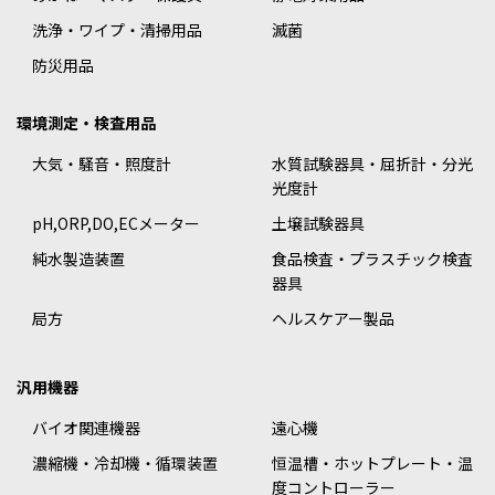
洗浄・ワイプ・清掃用品
滅菌
防災用品
環境測定・検査用品
大気・騒音・照度計
水質試験器具・屈折計・分光
光度計
pH,ORP,DO,ECメーター
土壌試験器具
純水製造装置
食品検査・プラスチック検査
器具
局方
ヘルスケアー製品
汎用機器
バイオ関連機器
遠心機
濃縮機・冷却機・循環装置
恒温槽・ホットプレート・温
度コントローラー