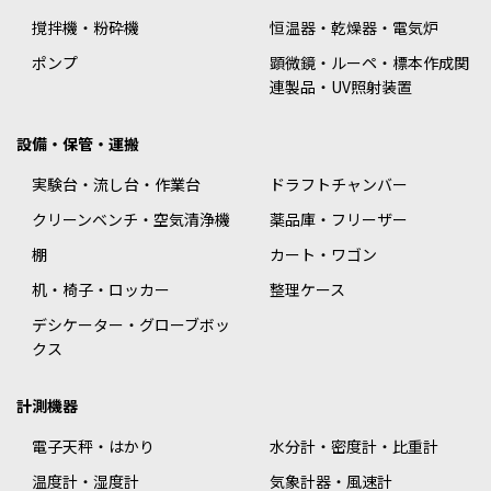
撹拌機・粉砕機
恒温器・乾燥器・電気炉
ポンプ
顕微鏡・ルーペ・標本作成関
連製品・UV照射装置
設備・保管・運搬
実験台・流し台・作業台
ドラフトチャンバー
クリーンベンチ・空気清浄機
薬品庫・フリーザー
棚
カート・ワゴン
机・椅子・ロッカー
整理ケース
デシケーター・グローブボッ
クス
計測機器
電子天秤・はかり
水分計・密度計・比重計
温度計・湿度計
気象計器・風速計