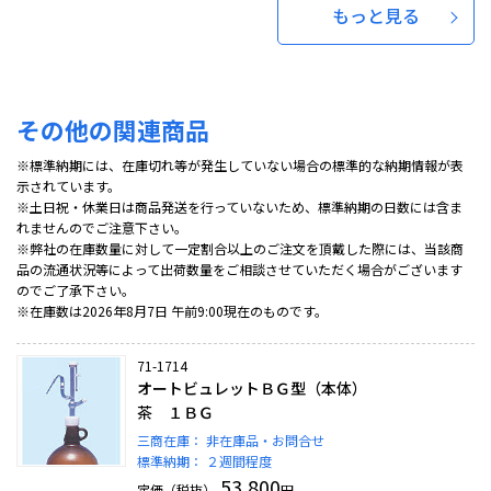
もっと見る
その他の関連商品
※標準納期には、在庫切れ等が発生していない場合の標準的な納期情報が表
示されています。
※土日祝・休業日は商品発送を行っていないため、標準納期の日数には含ま
れませんのでご注意下さい。
※弊社の在庫数量に対して一定割合以上のご注文を頂戴した際には、当該商
品の流通状況等によって出荷数量をご相談させていただく場合がございます
のでご了承下さい。
※在庫数は2026年8月7日 午前9:00現在のものです。
71-1714
オートビュレットＢＧ型（本体）
茶 １ＢＧ
三商在庫：
非在庫品・お問合せ
標準納期：
２週間程度
53,800
定価（税抜）
円