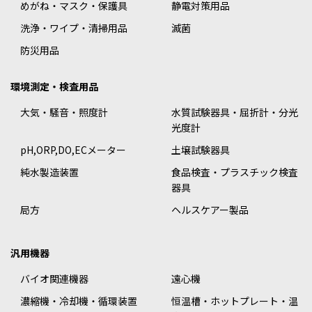
めがね・マスク・保護具
静電対策用品
洗浄・ワイプ・清掃用品
滅菌
防災用品
環境測定・検査用品
大気・騒音・照度計
水質試験器具・屈折計・分光
光度計
pH,ORP,DO,ECメーター
土壌試験器具
純水製造装置
食品検査・プラスチック検査
器具
局方
ヘルスケアー製品
汎用機器
バイオ関連機器
遠心機
濃縮機・冷却機・循環装置
恒温槽・ホットプレート・温