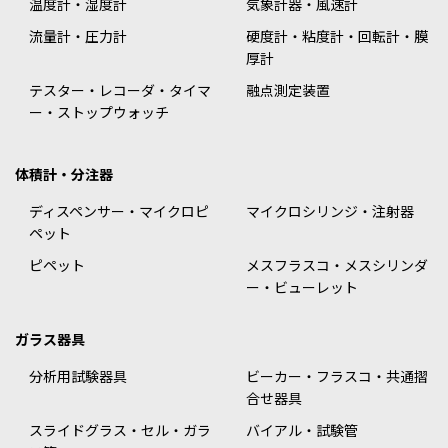
温度計・湿度計
気象計器・風速計
流量計・圧力計
硬度計・粘度計・回転計・膜
厚計
テスター・レコーダ・タイマ
融点測定装置
ー・ストップウォッチ
体積計・分注器
ディスペンサー・マイクロピ
マイクロシリンジ・注射器
ペット
ピペット
メスフラスコ・メスシリンダ
ー・ビューレット
ガラス器具
分析用試験器具
ビーカー・フラスコ・共通摺
合せ器具
スライドグラス・セル・ガラ
バイアル・試験管