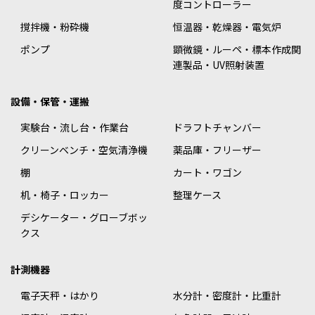
度コントローラー
撹拌機・粉砕機
恒温器・乾燥器・電気炉
ポンプ
顕微鏡・ルーペ・標本作成関
連製品・UV照射装置
設備・保管・運搬
実験台・流し台・作業台
ドラフトチャンバー
クリーンベンチ・空気清浄機
薬品庫・フリーザー
棚
カート・ワゴン
机・椅子・ロッカー
整理ケース
デシケーター・グローブボッ
クス
計測機器
電子天秤・はかり
水分計・密度計・比重計