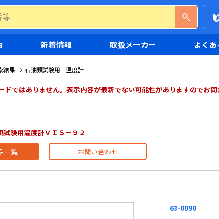
内
新着情報
取扱メーカー
よくあ
索結果
石油類試験用 温度計
ードではありません。表示内容が最新でない可能性がありますのでお問
】
石油類試験用温度計ＶＩＳ－９２
品一覧
お問い合わせ
63-0090