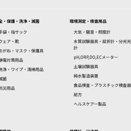
全・保護・洗浄・滅菌
環境測定・検査用品
手袋・指サック
大気・騒音・照度計
ウェア・靴
水質試験器具・屈折計・分光光
計
めがね・マスク・保護具
pH,ORP,DO,ECメーター
静電対策用品
土壌試験器具
洗浄・ワイプ・清掃用品
純水製造装置
滅菌
食品検査・プラスチック検査器
防災用品
局方
ヘルスケアー製品