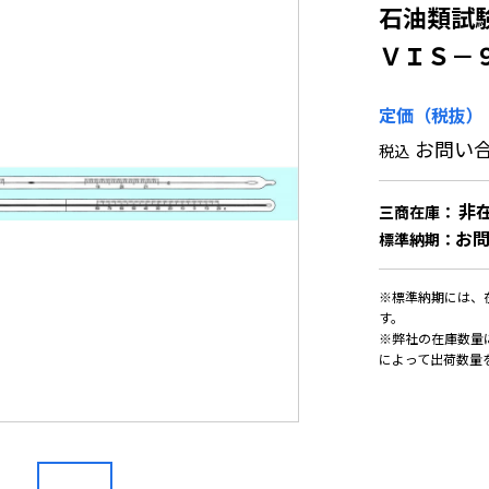
石油類試
ＶＩＳ－
定価（税抜）
お問い
税込
非
三商在庫：
お
標準納期：
※標準納期には、
す。
※弊社の在庫数量
によって出荷数量