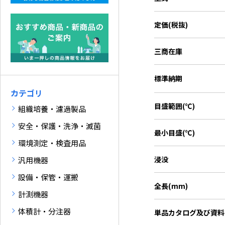
定価(税抜)
三商在庫
標準納期
カテゴリ
目盛範囲(℃)
組織培養・濾過製品
安全・保護・洗浄・滅菌
最小目盛(℃)
環境測定・検査用品
浸没
汎用機器
設備・保管・運搬
全長(mm)
計測機器
体積計・分注器
単品カタログ
及び資料