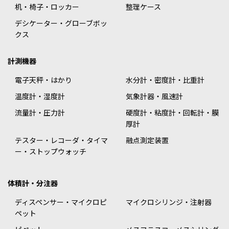
机・椅子・ロッカー
整理ケース
デシケーター・グローブボッ
クス
計測機器
電子天秤・はかり
水分計・密度計・比重計
温度計・湿度計
気象計器・風速計
流量計・圧力計
硬度計・粘度計・回転計・膜
厚計
テスター・レコーダ・タイマ
融点測定装置
ー・ストップウォッチ
体積計・分注器
ディスペンサー・マイクロピ
マイクロシリンジ・注射器
ペット