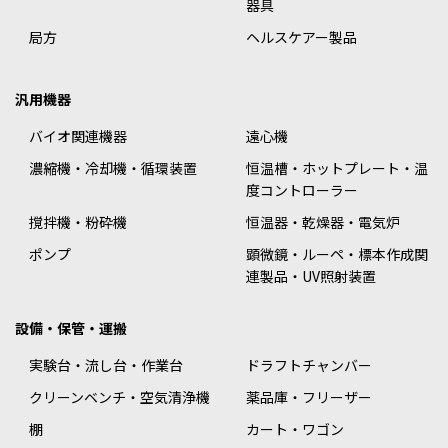
器具
局方
ヘルスケアー製品
汎用機器
バイオ関連機器
遠心機
濃縮機・冷却機・循環装置
恒温槽・ホットプレート・温
度コントローラー
撹拌機・粉砕機
恒温器・乾燥器・電気炉
ポンプ
顕微鏡・ルーペ・標本作成関
連製品・UV照射装置
設備・保管・運搬
実験台・流し台・作業台
ドラフトチャンバー
クリーンベンチ・空気清浄機
薬品庫・フリーザー
棚
カート・ワゴン