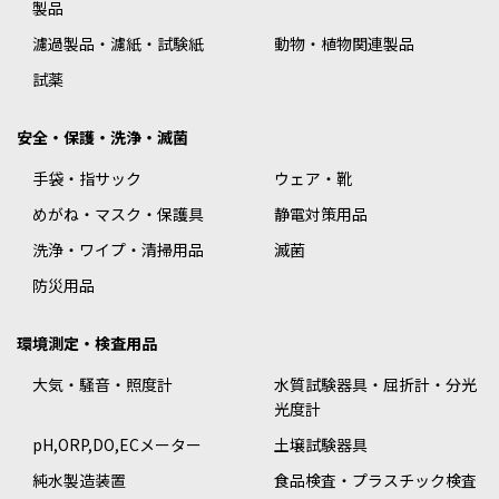
製品
濾過製品・濾紙・試験紙
動物・植物関連製品
試薬
安全・保護・洗浄・滅菌
手袋・指サック
ウェア・靴
めがね・マスク・保護具
静電対策用品
洗浄・ワイプ・清掃用品
滅菌
防災用品
環境測定・検査用品
大気・騒音・照度計
水質試験器具・屈折計・分光
光度計
pH,ORP,DO,ECメーター
土壌試験器具
純水製造装置
食品検査・プラスチック検査