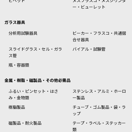
ピペット
メスフラスコ・メスシリンダ
ー・ビューレット
ガラス器具
分析用試験器具
ビーカー・フラスコ・共通摺
合せ器具
スライドグラス・セル・ガラ
バイアル・試験管
ス管
瓶・容器類
金属・樹脂・磁製品・その他必需品
ふるい・ピンセット・はさ
ステンレス・アルミ・ホーロ
み・金物類
ー製品
樹脂製品
チューブ・ゴム製品・袋・ラ
ップ
磁製品・耐火製品
テープ・ラベル・ステッカー
類