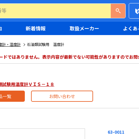
内
新着情報
取扱メーカー
よくあ
度計・湿度計
石油類試験用 温度計
ードではありません。表示内容が最新でない可能性がありますのでお問
】
石油類試験用温度計ＶＩＳ－１８
品一覧
お問い合わせ
63-0011