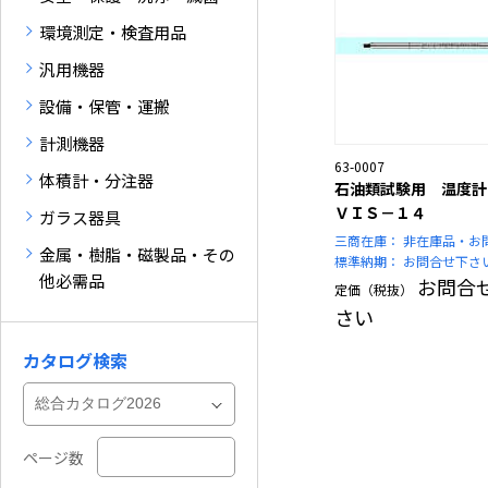
環境測定・検査用品
汎用機器
設備・保管・運搬
計測機器
63-0007
体積計・分注器
石油類試験用 温度計
ＶＩＳ－１４
ガラス器具
三商在庫：
非在庫品・お
金属・樹脂・磁製品・その
標準納期：
お問合せ下さ
他必需品
お問合
定価（税抜）
さい
カタログ検索
ページ数