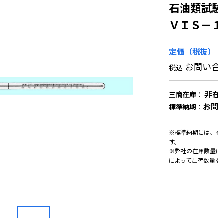
石油類試
ＶＩＳ－
定価（税抜）
お問い
税込
非
三商在庫：
お
標準納期：
※標準納期には、
す。
※弊社の在庫数量
によって出荷数量