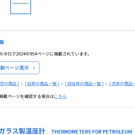
報
タログ2024の954ページに掲載されています。
載ページ表示
[ 次の商品 ]
[ 前頁の商品一覧 ]
[ 該当頁の商品一覧 ]
[ 次頁の商品一
掲載ページを確認する場合は
こちら
 ガラス製温度計
THERMOMETERS FOR PETROLEUM