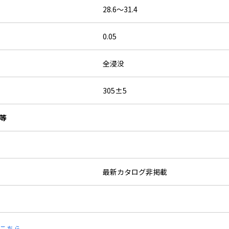
28.6～31.4
0.05
全浸没
305±5
等
最新カタログ非掲載
こちら