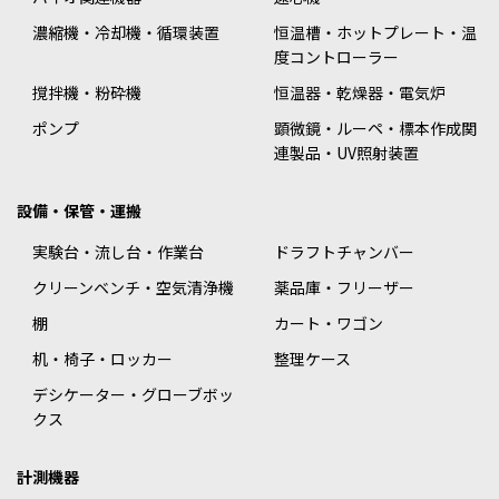
濃縮機・冷却機・循環装置
恒温槽・ホットプレート・温
度コントローラー
撹拌機・粉砕機
恒温器・乾燥器・電気炉
ポンプ
顕微鏡・ルーペ・標本作成関
連製品・UV照射装置
設備・保管・運搬
実験台・流し台・作業台
ドラフトチャンバー
クリーンベンチ・空気清浄機
薬品庫・フリーザー
棚
カート・ワゴン
机・椅子・ロッカー
整理ケース
デシケーター・グローブボッ
クス
計測機器