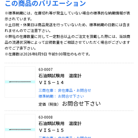
この商品のバリエーション
※標準納期には、在庫切れ等が発生していない場合の標準的な納期情報が表
示されています。
※土日祝・休業日は商品発送を行っていないため、標準納期の日数には含ま
れませんのでご注意下さい。
※弊社の在庫数量に対して一定割合以上のご注文を頂戴した際には、当該商
品の流通状況等によって出荷数量をご相談させていただく場合がございます
のでご了承下さい。
※在庫数は2026年8月9日 午前9:00現在のものです。
63-0007
石油類試験用 温度計
ＶＩＳ－１４
三商在庫：
非在庫品・お問合せ
標準納期：
お問合せ下さい
お問合せ下さい
定価（税抜）
63-0008
石油類試験用 温度計
ＶＩＳ－１５
三商在庫：
非在庫品・お問合せ