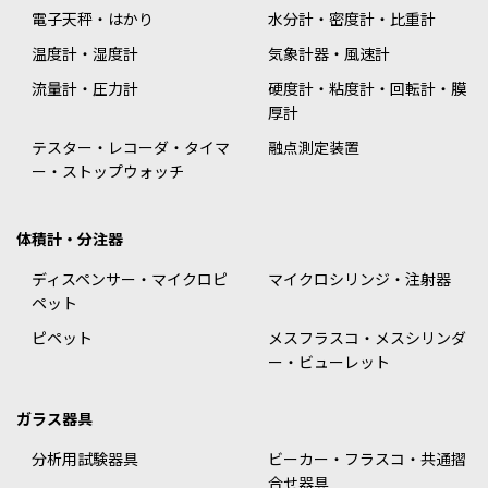
電子天秤・はかり
水分計・密度計・比重計
温度計・湿度計
気象計器・風速計
流量計・圧力計
硬度計・粘度計・回転計・膜
厚計
テスター・レコーダ・タイマ
融点測定装置
ー・ストップウォッチ
体積計・分注器
ディスペンサー・マイクロピ
マイクロシリンジ・注射器
ペット
ピペット
メスフラスコ・メスシリンダ
ー・ビューレット
ガラス器具
分析用試験器具
ビーカー・フラスコ・共通摺
合せ器具