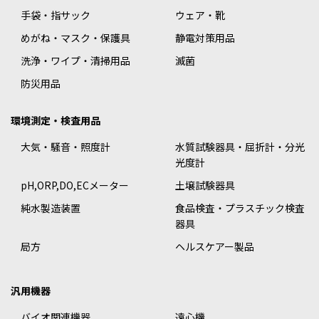
手袋・指サック
ウェア・靴
めがね・マスク・保護具
静電対策用品
洗浄・ワイプ・清掃用品
滅菌
防災用品
環境測定・検査用品
大気・騒音・照度計
水質試験器具・屈折計・分光
光度計
pH,ORP,DO,ECメーター
土壌試験器具
純水製造装置
食品検査・プラスチック検査
器具
局方
ヘルスケアー製品
汎用機器
バイオ関連機器
遠心機