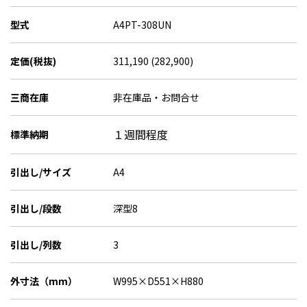
型式
A4PT-308UN
定価(税抜)
311,190 (282,900)
三商在庫
非在庫品・お問合せ
１週間程度
標準納期
引出し/サイズ
A4
引出し/段数
深型8
引出し/列数
3
外寸法（mm）
W995×D551×H880