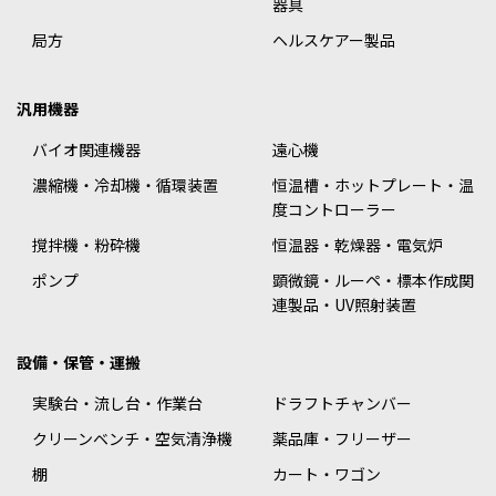
器具
局方
ヘルスケアー製品
汎用機器
バイオ関連機器
遠心機
濃縮機・冷却機・循環装置
恒温槽・ホットプレート・温
度コントローラー
撹拌機・粉砕機
恒温器・乾燥器・電気炉
ポンプ
顕微鏡・ルーペ・標本作成関
連製品・UV照射装置
設備・保管・運搬
実験台・流し台・作業台
ドラフトチャンバー
クリーンベンチ・空気清浄機
薬品庫・フリーザー
棚
カート・ワゴン