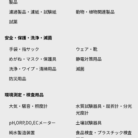
製品
濾過製品・濾紙・試験紙
動物・植物関連製品
試薬
安全・保護・洗浄・滅菌
手袋・指サック
ウェア・靴
めがね・マスク・保護具
静電対策用品
洗浄・ワイプ・清掃用品
滅菌
防災用品
環境測定・検査用品
大気・騒音・照度計
水質試験器具・屈折計・分光
光度計
pH,ORP,DO,ECメーター
土壌試験器具
純水製造装置
食品検査・プラスチック検査