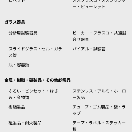
ピペット
メスフラスコ・メスシリンダ
ー・ビューレット
ガラス器具
分析用試験器具
ビーカー・フラスコ・共通摺
合せ器具
スライドグラス・セル・ガラ
バイアル・試験管
ス管
瓶・容器類
金属・樹脂・磁製品・その他必需品
ふるい・ピンセット・はさ
ステンレス・アルミ・ホーロ
み・金物類
ー製品
樹脂製品
チューブ・ゴム製品・袋・ラ
ップ
磁製品・耐火製品
テープ・ラベル・ステッカー
類