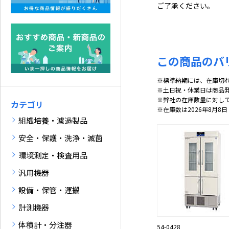
ご了承ください。
この商品のバ
※標準納期には、在庫切
※土日祝・休業日は商品
※弊社の在庫数量に対し
カテゴリ
※在庫数は2026年8月8日
組織培養・濾過製品
安全・保護・洗浄・滅菌
環境測定・検査用品
汎用機器
設備・保管・運搬
計測機器
体積計・分注器
54-0428