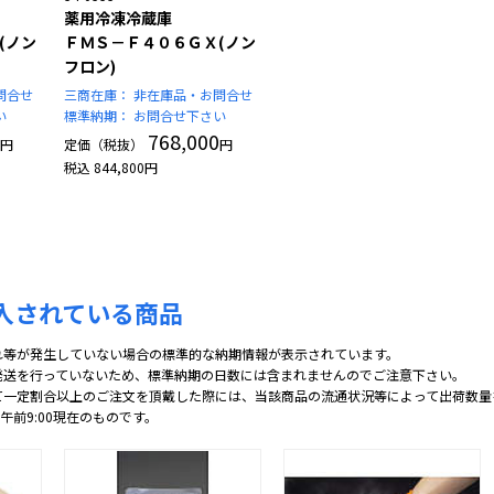
薬用冷凍冷蔵庫
(ノン
ＦＭＳ－Ｆ４０６ＧＸ(ノン
フロン)
問合せ
三商在庫：
非在庫品・お問合せ
い
標準納期：
お問合せ下さい
768,000
円
定価（税抜）
円
税込
844,800
円
入されている商品
れ等が発生していない場合の標準的な納期情報が表示されています。
発送を行っていないため、標準納期の日数には含まれませんのでご注意下さい。
て一定割合以上のご注文を頂戴した際には、当該商品の流通状況等によって出荷数量
 午前9:00現在のものです。