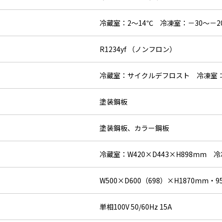
冷蔵室：2～14℃ 冷凍室：－30～－
R1234yf （ノンフロン）
冷蔵室：サイクルデフロスト 冷凍室
塗装鋼板
塗装鋼板、カラー鋼板
冷蔵室：W420×D443×H898mm 冷
W500×D600（698）×H1870mm・9
単相100V 50/60Hz 15A