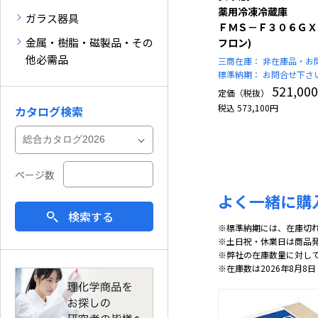
薬用冷凍冷蔵庫
ガラス器具
ＦＭＳ－Ｆ３０６ＧＸ
金属・樹脂・磁製品・その
フロン)
他必需品
三商在庫：
非在庫品・お
標準納期：
お問合せ下さ
521,000
定価（税抜）
税込
573,100
円
カタログ検索
ページ数
よく一緒に購
検索する
※標準納期には、在庫切
※土日祝・休業日は商品
※弊社の在庫数量に対し
※在庫数は2026年8月8日