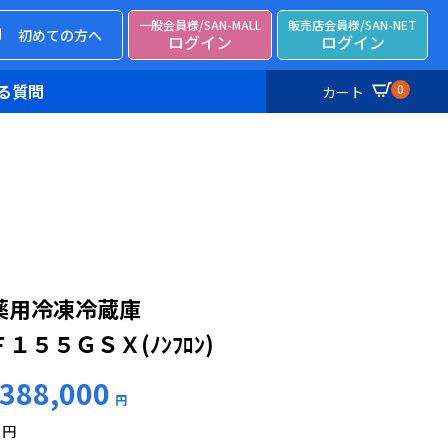
一般会員様/SAN-MALL
販売店会員様/SAN-NET
初めての方へ
ログイン
ログイン
る質問
0
カート
薬用冷凍冷蔵庫
１５５ＧＳＸ(ﾉﾝﾌﾛﾝ)
388,000
円
円