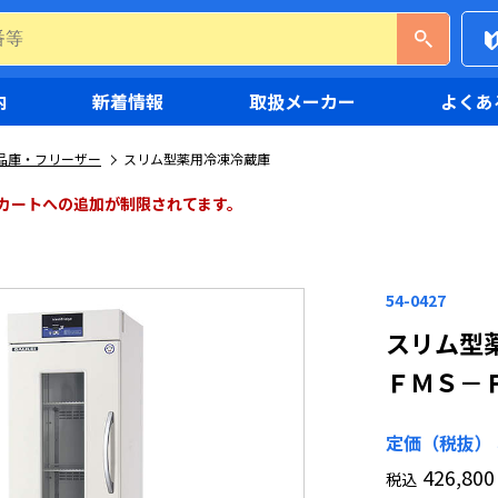
内
新着情報
取扱メーカー
よくあ
品庫・フリーザー
スリム型薬用冷凍冷蔵庫
カートへの追加が制限されてます。
54-0427
スリム型
ＦＭＳ－Ｆ
定価（税抜）
426,800
税込