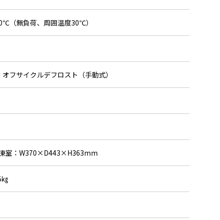
20℃（無負荷、周囲温度30℃）
：オフサイクルデフロスト（手動式）
凍室：W370×D443×H363mm
5㎏