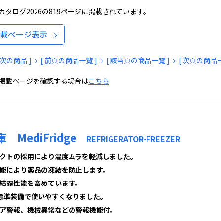
タログ2026の819ページに掲載されています。
載ページ表示
[ 次の商品 ]
[ 前頁の商品一覧 ]
[ 該当頁の商品一覧 ]
[ 次頁の商品一
掲載ページを確認する場合は
こちら
MediFridge
REFRIGERATOR-FREEZER
クトの採用により温度ムラを軽減しました。
能により薬品の凍結を防止します。
結露性能を高めています。
標準装備で使いやすくなりました。
ア警報、機械異常などの警報機能付。