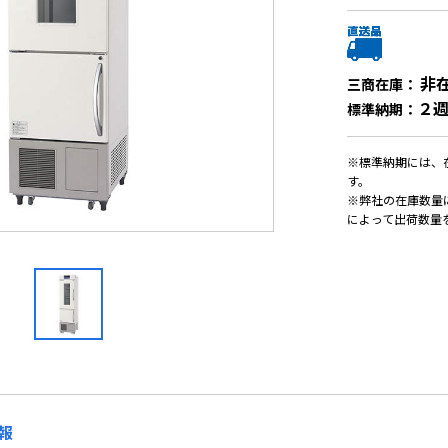
非
三商在庫：
２
標準納期：
※標準納期には、
す。
※弊社の在庫数量
によって出荷数量
報