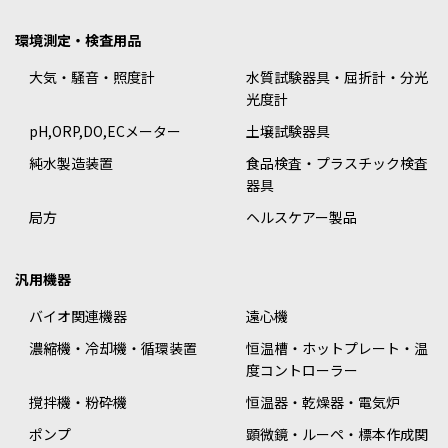
環境測定・検査用品
大気・騒音・照度計
水質試験器具・屈折計・分光
光度計
pH,ORP,DO,ECメーター
土壌試験器具
純水製造装置
食品検査・プラスチック検査
器具
局方
ヘルスケアー製品
汎用機器
バイオ関連機器
遠心機
濃縮機・冷却機・循環装置
恒温槽・ホットプレート・温
度コントローラー
撹拌機・粉砕機
恒温器・乾燥器・電気炉
ポンプ
顕微鏡・ルーペ・標本作成関