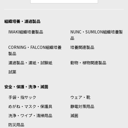
組織培養・濾過製品
IWAKI組織培養製品
NUNC・SUMILON組織培養製
品
CORNING・FALCON組織培養
培養関連製品
製品
濾過製品・濾紙・試験紙
動物・植物関連製品
試薬
安全・保護・洗浄・滅菌
手袋・指サック
ウェア・靴
めがね・マスク・保護具
静電対策用品
洗浄・ワイプ・清掃用品
滅菌
防災用品