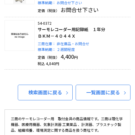
標準納期：
お問合せ下さい
お問合せ下さい
定価（税抜）
54-0372
サーモレコーダー用記録紙 １年分
ＢＫＭ－４０４４Ｘ
三商在庫：
非在庫品・お問合せ
標準納期：
２週間程度
4,400
定価（税抜）
円
税込
4,840
円
検索画面に戻る
一覧画面に戻る
三商のサーモレコーダー用 取付金具の商品情報です。三商は理化学
機器、医療用機器、気象計測器 工業薬品 、計測器、プラスチック製
品、組織培養、環境測定に関する商品を扱う商社です。