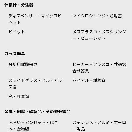
体積計・分注器
ディスペンサー・マイクロピ
マイクロシリンジ・注射器
ペット
ピペット
メスフラスコ・メスシリンダ
ー・ビューレット
ガラス器具
分析用試験器具
ビーカー・フラスコ・共通摺
合せ器具
スライドグラス・セル・ガラ
バイアル・試験管
ス管
瓶・容器類
金属・樹脂・磁製品・その他必需品
ふるい・ピンセット・はさ
ステンレス・アルミ・ホーロ
み・金物類
ー製品