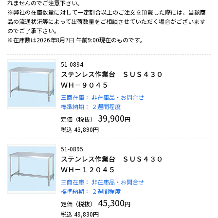
れませんのでご注意下さい。
※弊社の在庫数量に対して一定割合以上のご注文を頂戴した際には、当該商
品の流通状況等によって出荷数量をご相談させていただく場合がございます
のでご了承下さい。
※在庫数は2026年8月7日 午前9:00現在のものです。
51-0894
ステンレス作業台 ＳＵＳ４３０
ＷＨ－９０４５
三商在庫：
非在庫品・お問合せ
標準納期：
２週間程度
39,900
定価（税抜）
円
税込
43,890
円
51-0895
ステンレス作業台 ＳＵＳ４３０
ＷＨ－１２０４５
三商在庫：
非在庫品・お問合せ
標準納期：
２週間程度
45,300
定価（税抜）
円
税込
49,830
円