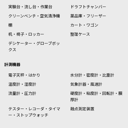
実験台・流し台・作業台
ドラフトチャンバー
クリーンベンチ・空気清浄機
薬品庫・フリーザー
棚
カート・ワゴン
机・椅子・ロッカー
整理ケース
デシケーター・グローブボッ
クス
計測機器
電子天秤・はかり
水分計・密度計・比重計
温度計・湿度計
気象計器・風速計
流量計・圧力計
硬度計・粘度計・回転計・膜
厚計
テスター・レコーダ・タイマ
融点測定装置
ー・ストップウォッチ