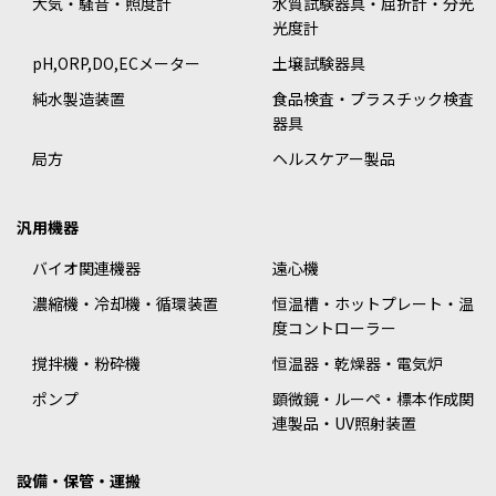
大気・騒音・照度計
水質試験器具・屈折計・分光
光度計
pH,ORP,DO,ECメーター
土壌試験器具
純水製造装置
食品検査・プラスチック検査
器具
局方
ヘルスケアー製品
汎用機器
バイオ関連機器
遠心機
濃縮機・冷却機・循環装置
恒温槽・ホットプレート・温
度コントローラー
撹拌機・粉砕機
恒温器・乾燥器・電気炉
ポンプ
顕微鏡・ルーペ・標本作成関
連製品・UV照射装置
設備・保管・運搬