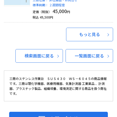
標準納期：
２週間程度
45,000
定価（税抜）
円
税込
49,500
円
もっと見る
検索画面に戻る
一覧画面に戻る
三商のステンレス作業台 ＳＵＳ４３０ ＷＳ－６０４５の商品情報
です。三商は理化学機器、医療用機器、気象計測器 工業薬品 、計測
器、プラスチック製品、組織培養、環境測定に関する商品を扱う商社
です。