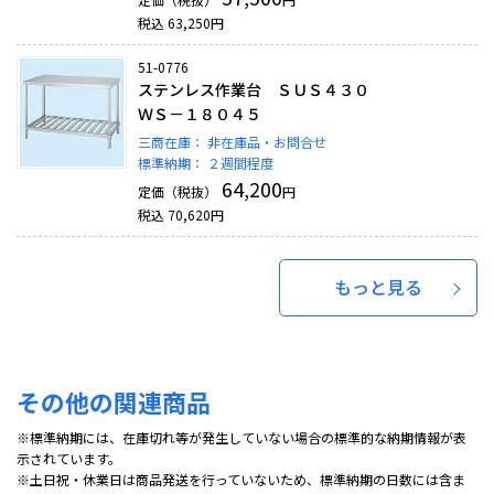
税込
63,250
円
51-0776
ステンレス作業台 ＳＵＳ４３０
ＷＳ－１８０４５
三商在庫：
非在庫品・お問合せ
標準納期：
２週間程度
64,200
定価（税抜）
円
税込
70,620
円
もっと見る
その他の関連商品
※標準納期には、在庫切れ等が発生していない場合の標準的な納期情報が表
示されています。
※土日祝・休業日は商品発送を行っていないため、標準納期の日数には含ま