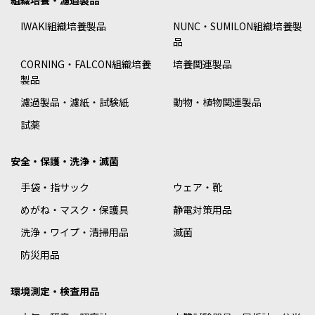
組織培養・濾過製品
IWAKI組織培養製品
NUNC・SUMILON組織培養製
品
CORNING・FALCON組織培養
培養関連製品
製品
濾過製品・濾紙・試験紙
動物・植物関連製品
試薬
安全・保護・洗浄・滅菌
手袋・指サック
ウェア・靴
めがね・マスク・保護具
静電対策用品
洗浄・ワイプ・清掃用品
滅菌
防災用品
環境測定・検査用品