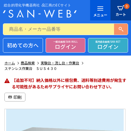
0
一般会員様/SAN-MALL
販売店会員様/SAN-NET
初めての方へ
ログイン
ログイン
ホーム
商品検索
実験台・流し台・作業台
ステンレス作業台 ＳＵＳ４３０
【追加不可】納入価格以外に梱包費、送料等別途費用が発生す
る可能性があるためサプライヤにお問い合わせ下さい。
印刷