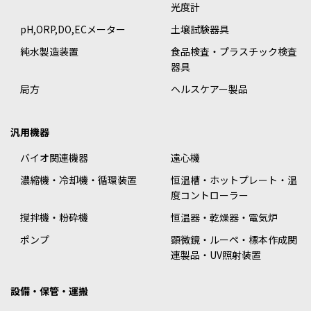
光度計
pH,ORP,DO,ECメーター
土壌試験器具
純水製造装置
食品検査・プラスチック検査
器具
局方
ヘルスケアー製品
汎用機器
バイオ関連機器
遠心機
濃縮機・冷却機・循環装置
恒温槽・ホットプレート・温
度コントローラー
撹拌機・粉砕機
恒温器・乾燥器・電気炉
ポンプ
顕微鏡・ルーペ・標本作成関
連製品・UV照射装置
設備・保管・運搬