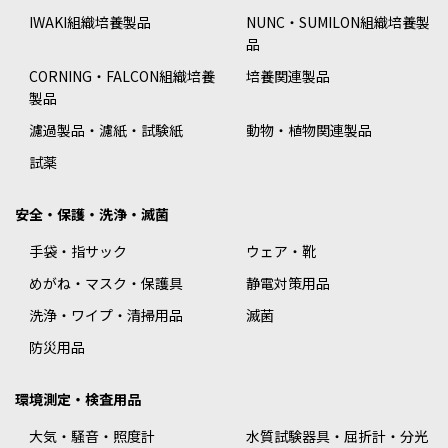
IWAKI組織培養製品
NUNC・SUMILON組織培養製
品
CORNING・FALCON組織培養
培養関連製品
製品
濾過製品・濾紙・試験紙
動物・植物関連製品
試薬
安全・保護・洗浄・滅菌
手袋・指サック
ウェア・靴
めがね・マスク・保護具
静電対策用品
洗浄・ワイプ・清掃用品
滅菌
防災用品
環境測定・検査用品
大気・騒音・照度計
水質試験器具・屈折計・分光