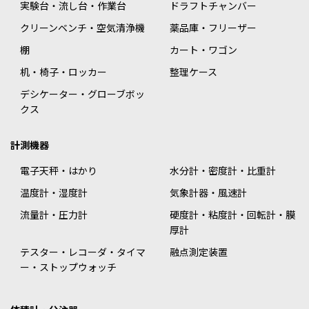
実験台・流し台・作業台
ドラフトチャンバー
クリーンベンチ・空気清浄機
薬品庫・フリーザー
棚
カート・ワゴン
机・椅子・ロッカー
整理ケース
デシケーター・グローブボッ
クス
計測機器
電子天秤・はかり
水分計・密度計・比重計
温度計・湿度計
気象計器・風速計
流量計・圧力計
硬度計・粘度計・回転計・膜
厚計
テスター・レコーダ・タイマ
融点測定装置
ー・ストップウォッチ