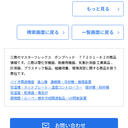
もっと見る
検索画面に戻る
一覧画面に戻る
三商のマスターフレックス ポンプヘッド ７７２０１－６２の商品
情報です。三商は理化学機器、医療用機器、気象計測器 工業薬品 、
計測器、プラスチック製品、組織培養、環境測定に関する商品を扱う
商社です。
バイオ関連機器
遠心機
濃縮機・冷却機・循環装置
恒温槽・ホットプレート・温度コントローラー
撹拌機・粉砕機
恒温器・乾燥器・電気炉
顕微鏡・ルーペ・標本作成関連製品・UV照射装置
お問い合わせ