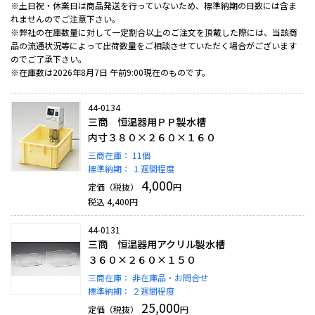
※土日祝・休業日は商品発送を行っていないため、標準納期の日数には含ま
れませんのでご注意下さい。
※弊社の在庫数量に対して一定割合以上のご注文を頂戴した際には、当該商
品の流通状況等によって出荷数量をご相談させていただく場合がございます
のでご了承下さい。
※在庫数は2026年8月7日 午前9:00現在のものです。
44-0134
三商 恒温器用ＰＰ製水槽
内寸３８０×２６０×１６０
三商在庫：
11個
標準納期：
１週間程度
4,000
定価（税抜）
円
税込
4,400
円
44-0131
三商 恒温器用アクリル製水槽
３６０×２６０×１５０
三商在庫：
非在庫品・お問合せ
標準納期：
２週間程度
25,000
定価（税抜）
円