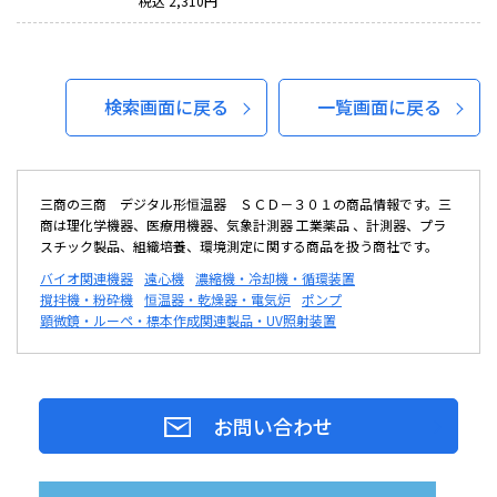
税込
2,310
円
検索画面に戻る
一覧画面に戻る
三商の三商 デジタル形恒温器 ＳＣＤ－３０１の商品情報です。三
商は理化学機器、医療用機器、気象計測器 工業薬品 、計測器、プラ
スチック製品、組織培養、環境測定に関する商品を扱う商社です。
バイオ関連機器
遠心機
濃縮機・冷却機・循環装置
撹拌機・粉砕機
恒温器・乾燥器・電気炉
ポンプ
顕微鏡・ルーペ・標本作成関連製品・UV照射装置
お問い合わせ