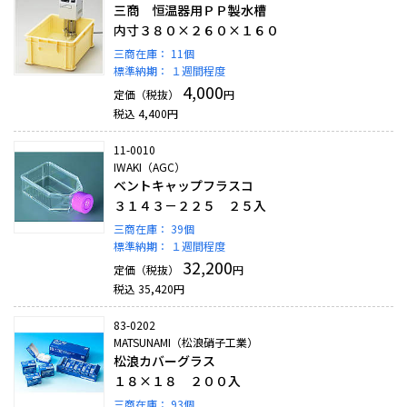
三商 恒温器用ＰＰ製水槽
内寸３８０×２６０×１６０
三商在庫：
11個
標準納期：
１週間程度
4,000
定価（税抜）
円
税込
4,400
円
11-0010
IWAKI（AGC）
ベントキャップフラスコ
３１４３－２２５ ２５入
三商在庫：
39個
標準納期：
１週間程度
32,200
定価（税抜）
円
税込
35,420
円
83-0202
MATSUNAMI（松浪硝子工業）
松浪カバーグラス
１８×１８ ２００入
三商在庫：
93個