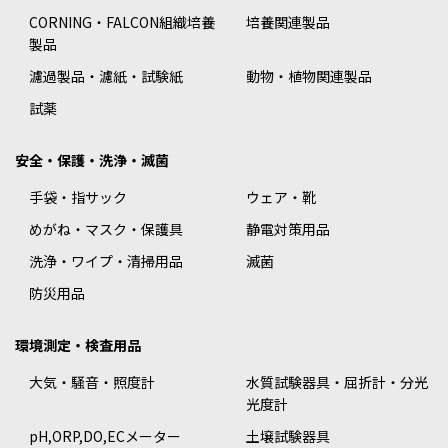
CORNING・FALCON組織培養
培養関連製品
製品
濾過製品・濾紙・試験紙
動物・植物関連製品
試薬
安全・保護・洗浄・滅菌
手袋・指サック
ウェア・靴
めがね・マスク・保護具
静電対策用品
洗浄・ワイプ・清掃用品
滅菌
防災用品
環境測定・検査用品
大気・騒音・照度計
水質試験器具・屈折計・分光
光度計
pH,ORP,DO,ECメーター
土壌試験器具