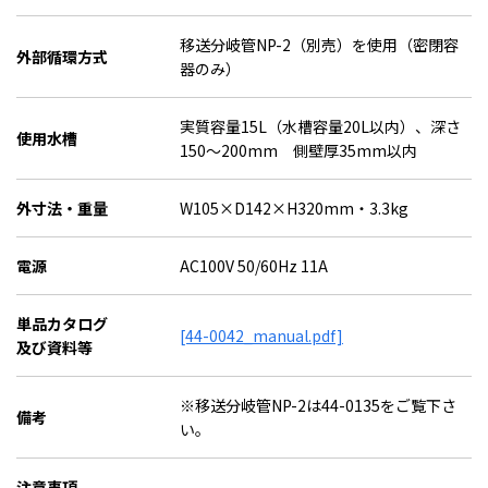
移送分岐管NP-2（別売）を使用（密閉容
外部循環方式
器のみ）
実質容量15L（水槽容量20L以内）、深さ
使用水槽
150～200mm 側壁厚35mm以内
外寸法・重量
W105×D142×H320mm・3.3kg
電源
AC100V 50/60Hz 11A
単品カタログ
[44-0042_manual.pdf]
及び資料等
※移送分岐管NP-2は44-0135をご覧下さ
備考
い。
注意事項