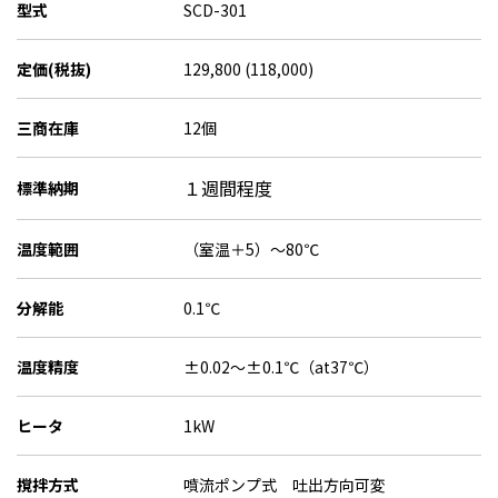
型式
SCD-301
定価(税抜)
129,800 (118,000)
三商在庫
12個
１週間程度
標準納期
温度範囲
（室温＋5）～80℃
分解能
0.1℃
温度精度
±0.02～±0.1℃（at37℃）
ヒータ
1kW
撹拌方式
噴流ポンプ式 吐出方向可変