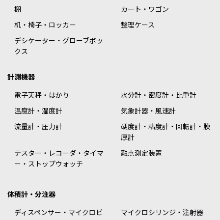
棚
カート・ワゴン
机・椅子・ロッカー
整理ケース
デシケーター・グローブボッ
クス
計測機器
電子天秤・はかり
水分計・密度計・比重計
温度計・湿度計
気象計器・風速計
流量計・圧力計
硬度計・粘度計・回転計・膜
厚計
テスター・レコーダ・タイマ
融点測定装置
ー・ストップウォッチ
体積計・分注器
ディスペンサー・マイクロピ
マイクロシリンジ・注射器