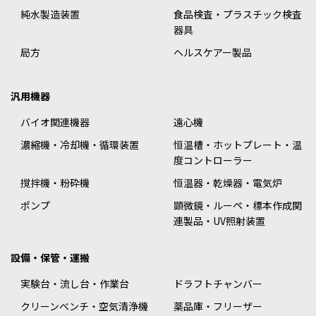
純水製造装置
食品検査・プラスチック検査
器具
局方
ヘルスケアー製品
汎用機器
バイオ関連機器
遠心機
濃縮機・冷却機・循環装置
恒温槽・ホットプレート・温
度コントローラー
撹拌機・粉砕機
恒温器・乾燥器・電気炉
ポンプ
顕微鏡・ルーペ・標本作成関
連製品・UV照射装置
設備・保管・運搬
実験台・流し台・作業台
ドラフトチャンバー
クリーンベンチ・空気清浄機
薬品庫・フリーザー