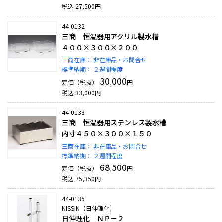
税込
27,500
円
44-0132
三商 恒温器用アクリル製水槽
４００×３００×２００
三商在庫：
非在庫品・お問合せ
標準納期：
２週間程度
30,000
定価（税抜）
円
税込
33,000
円
44-0133
三商 恒温器用ステンレス製水槽
内寸４５０×３００×１５０
三商在庫：
非在庫品・お問合せ
標準納期：
２週間程度
68,500
定価（税抜）
円
税込
75,350
円
44-0135
NISSIN（日伸理化）
日伸理化 ＮＰ－２