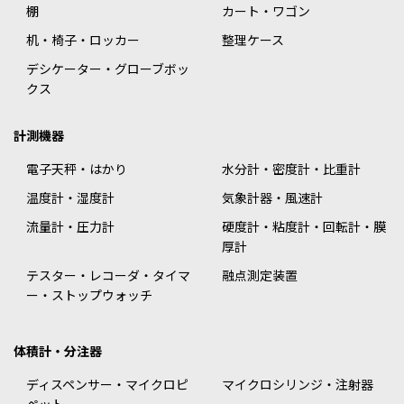
棚
カート・ワゴン
机・椅子・ロッカー
整理ケース
デシケーター・グローブボッ
クス
計測機器
電子天秤・はかり
水分計・密度計・比重計
温度計・湿度計
気象計器・風速計
流量計・圧力計
硬度計・粘度計・回転計・膜
厚計
テスター・レコーダ・タイマ
融点測定装置
ー・ストップウォッチ
体積計・分注器
ディスペンサー・マイクロピ
マイクロシリンジ・注射器
ペット