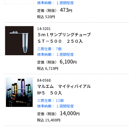
標準納期：
１週間程度
473
定価（税抜）
円
税込
520
円
14-3201
５ｍｌサンプリングチューブ
ＳＴ－５００ ２５０入
三商在庫：
7個
標準納期：
１週間程度
6,100
定価（税抜）
円
税込
6,710
円
84-0568
マルエム マイティバイアル
№５ ５０入
三商在庫：
12個
標準納期：
１週間程度
14,000
定価（税抜）
円
税込
15,400
円