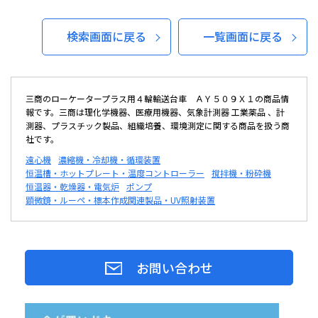
検索画面に戻る
一覧画面に戻る
三商のローケータープラス用４輪輸送台車 ＡＹ５０９Ｘ１の商品情
報です。三商は理化学機器、医療用機器、気象計測器 工業薬品 、計
測器、プラスチック製品、組織培養、環境測定に関する商品を扱う商
社です。
遠心機
濃縮機・冷却機・循環装置
恒温槽・ホットプレート・温度コントローラー
撹拌機・粉砕機
恒温器・乾燥器・電気炉
ポンプ
顕微鏡・ルーペ・標本作成関連製品・UV照射装置
お問い合わせ