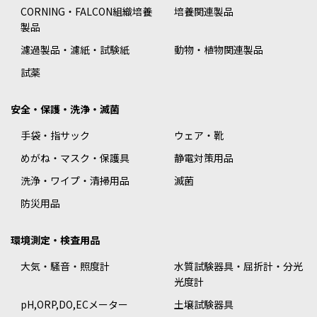
CORNING・FALCON組織培養
培養関連製品
製品
濾過製品・濾紙・試験紙
動物・植物関連製品
試薬
安全・保護・洗浄・滅菌
手袋・指サック
ウェア・靴
めがね・マスク・保護具
静電対策用品
洗浄・ワイプ・清掃用品
滅菌
防災用品
環境測定・検査用品
大気・騒音・照度計
水質試験器具・屈折計・分光
光度計
pH,ORP,DO,ECメーター
土壌試験器具