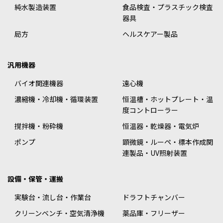
純水製造装置
食品検査・プラスチック検査
器具
局方
ヘルスケアー製品
汎用機器
バイオ関連機器
遠心機
濃縮機・冷却機・循環装置
恒温槽・ホットプレート・温
度コントローラー
撹拌機・粉砕機
恒温器・乾燥器・電気炉
ポンプ
顕微鏡・ルーペ・標本作成関
連製品・UV照射装置
設備・保管・運搬
実験台・流し台・作業台
ドラフトチャンバー
クリーンベンチ・空気清浄機
薬品庫・フリーザー