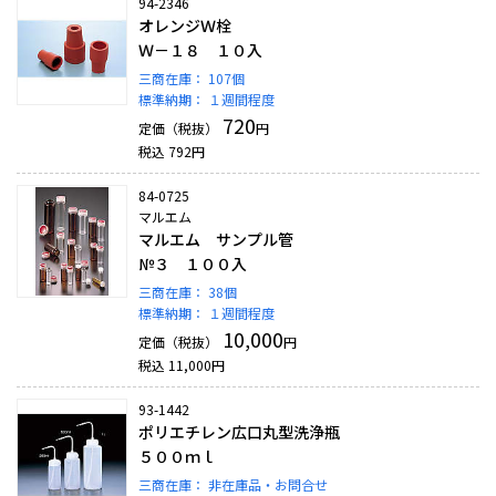
94-2346
オレンジＷ栓
Ｗ－１８ １０入
三商在庫：
107個
標準納期：
１週間程度
720
定価（税抜）
円
税込
792
円
84-0725
マルエム
マルエム サンプル管
№３ １００入
三商在庫：
38個
標準納期：
１週間程度
10,000
定価（税抜）
円
税込
11,000
円
93-1442
ポリエチレン広口丸型洗浄瓶
５００ｍｌ
三商在庫：
非在庫品・お問合せ