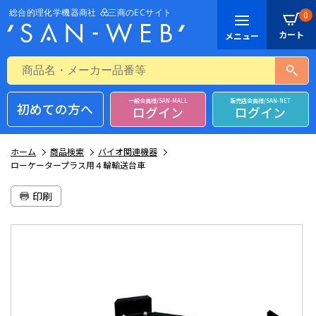
0
一般会員様/SAN-MALL
販売店会員様/SAN-NET
初めての方へ
ログイン
ログイン
ホーム
商品検索
バイオ関連機器
ローケータープラス用４輪輸送台車
印刷