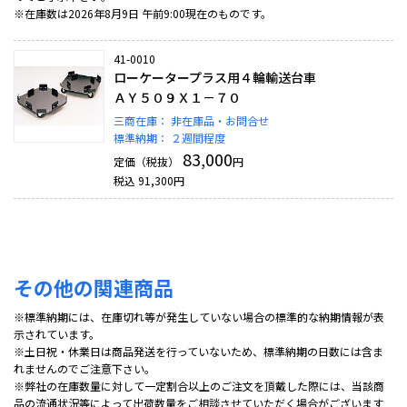
※在庫数は2026年8月9日 午前9:00現在のものです。
41-0010
ローケータープラス用４輪輸送台車
ＡＹ５０９Ｘ１－７０
三商在庫：
非在庫品・お問合せ
標準納期：
２週間程度
83,000
定価（税抜）
円
税込
91,300
円
その他の関連商品
※標準納期には、在庫切れ等が発生していない場合の標準的な納期情報が表
示されています。
※土日祝・休業日は商品発送を行っていないため、標準納期の日数には含ま
れませんのでご注意下さい。
※弊社の在庫数量に対して一定割合以上のご注文を頂戴した際には、当該商
品の流通状況等によって出荷数量をご相談させていただく場合がございます