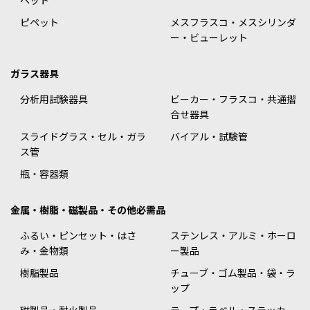
ピペット
メスフラスコ・メスシリンダ
ー・ビューレット
ガラス器具
分析用試験器具
ビーカー・フラスコ・共通摺
合せ器具
スライドグラス・セル・ガラ
バイアル・試験管
ス管
瓶・容器類
金属・樹脂・磁製品・その他必需品
ふるい・ピンセット・はさ
ステンレス・アルミ・ホーロ
み・金物類
ー製品
樹脂製品
チューブ・ゴム製品・袋・ラ
ップ
磁製品・耐火製品
テープ・ラベル・ステッカー